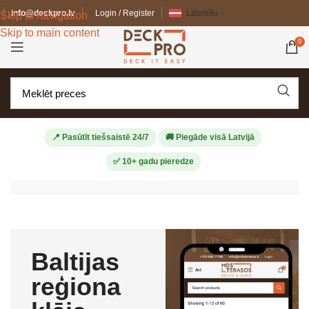
info@deckpro.lv
Login / Register
Latviešu
Skip to navigation
Skip to main content
0
📍 Pasūtīt tiešsaistē 24/7
🚚 Piegāde visā Latvijā
✅ 10+ gadu pieredze
Baltijas
reģiona