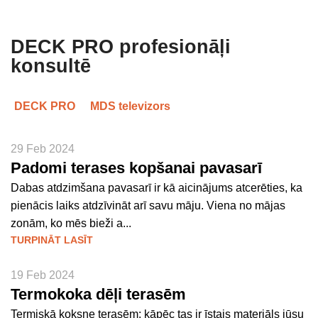
DECK PRO profesionāļi
konsultē
DECK PRO
MDS televizors
29 Feb 2024
Padomi terases kopšanai pavasarī
Dabas atdzimšana pavasarī ir kā aicinājums atcerēties, ka
pienācis laiks atdzīvināt arī savu māju. Viena no mājas
zonām, ko mēs bieži a...
TURPINĀT LASĪT
19 Feb 2024
Termokoka dēļi terasēm
Termiskā koksne terasēm: kāpēc tas ir īstais materiāls jūsu