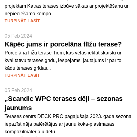
projektam Katras terases izbūve sākas ar projektēšanu un
nepieciešamo kompo...
TURPINĀT LASĪT
05 Feb 2024
Kāpēc jums ir porcelāna flīžu terase?
Porcelāna flīžu terase Tiem, kas vēlas ieklāt skaistu un
kvalitatīvu terases grīdu, iespējams, jautājums ir par to,
kādu terases grīdas...
TURPINĀT LASĪT
05 Feb 2024
„Scandic WPC terases dēļi – sezonas
jaunums
Terases centrs DECK PRO pagājušajā 2023. gada sezonā
iepazīstināja patērētājus ar jaunu koka-plastmasas
kompozītmateriālu dēļu ...