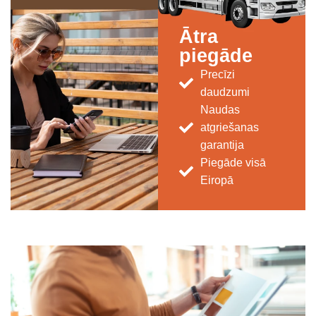
Ātra
piegāde
Precīzi
daudzumi
Naudas
atgriešanas
garantija
Piegāde visā
Eiropā