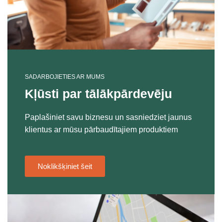
SADARBOJIETIES AR MUMS
Kļūsti par tālākpārdevēju
Paplašiniet savu biznesu un sasniedziet jaunus
klientus ar mūsu pārbaudītajiem produktiem
Noklikšķiniet šeit