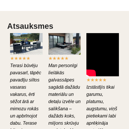
Atsauksmes
★
★
★
★
★
★
★
★
★
★
Terasi būvēju
Man personīgi
pavasarī, tāpēc
lielākās
pavadīju siltos
galvassāpes
★
★
★
★
★
vasaras
sagādā dažādu
Izstāstījis tikai
vakarus, ērti
materiālu un
garumu,
sēžot ārā ar
detaļu izvēle un
platumu,
mimozu rokās
salikšana –
augstumu, viņš
un apbrīnojot
dažāds koks,
pietiekami labi
dabu. Terase
miljons skrūvju
aprēķināja