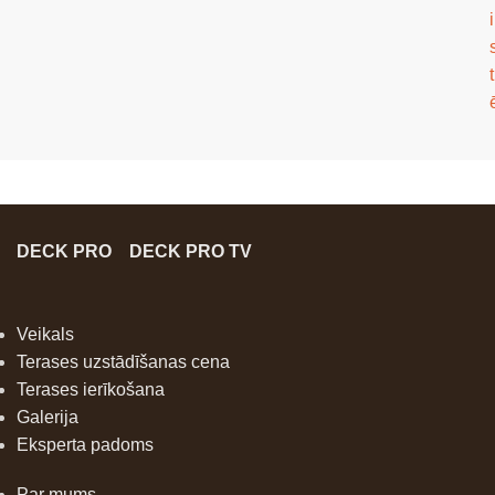
i
t
DECK PRO
DECK PRO TV
Veikals
Terases uzstādīšanas cena
Terases ierīkošana
Galerija
Eksperta padoms
Par mums