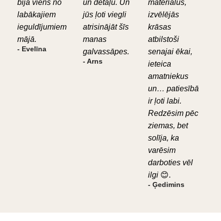
bija viens no
un detaļu. Un
materiālus,
labākajiem
jūs ļoti viegli
izvēlējās
ieguldījumiem
atrisinājāt šīs
krāsas
mājā.
manas
atbilstoši
- Evelīna
galvassāpes.
senajai ēkai,
- Arns
ieteica
amatniekus
un… patiesībā
ir ļoti labi.
Redzēsim pēc
ziemas, bet
solīja, ka
varēsim
darboties vēl
ilgi
😊.
- Ģedimins