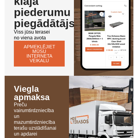
klāja
piederumu
piegādātājs
Viss jūsu terasei
no viena avota
APMEKLĒJIET
MŪSU
INTERNETA
VEIKALU
Viegla
apmaksa
Preču
vairumtirdzniecība
un
mazumtirdzniecība
terašu uzstādīšanai
un apdarei