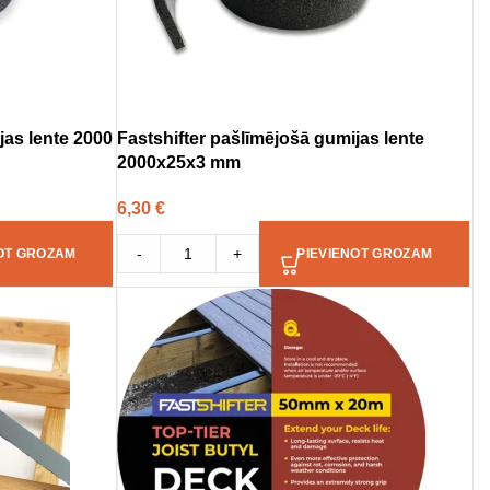
jas lente 2000
Fastshifter pašlīmējošā gumijas lente
2000x25x3 mm
6,30
€
-
+
OT GROZAM
PIEVIENOT GROZAM