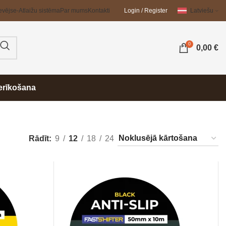
evējs
e-Atlaižu sistēma
Par mums
Kontakti
Login / Register
Latviešu
0
0,00
€
erīkošana
Rādīt
9
12
18
24