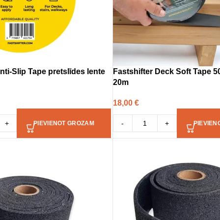
nti-Slip Tape pretslīdes lente
Fastshifter Deck Soft Tape 5
20m
18,00
€
+
-
+
PIEVIENOT GROZAM
PIEVIEN