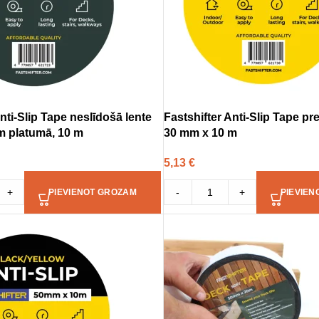
nti-Slip Tape neslīdošā lente
Fastshifter Anti-Slip Tape pre
m platumā, 10 m
30 mm x 10 m
5,13
€
+
-
+
PIEVIENOT GROZAM
PIEVIEN