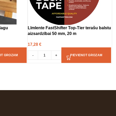
 lagu
Līmlente FastShifter Top-Tier terašu balstu
aizsardzībai 50 mm, 20 m
17,28
€
-
+
OT GROZAM
PIEVIENOT GROZAM