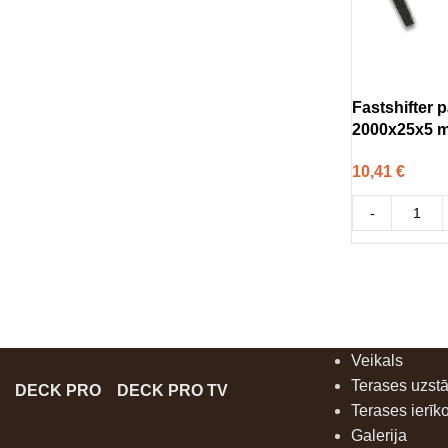
Fastshifter 
2000x25x5 
10,41
€
-
Veikals
Terases uzst
DECK PRO
DECK PRO TV
Terases ierīk
Galerija