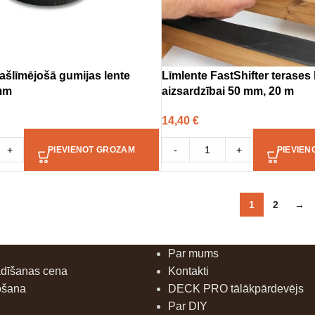
pašlīmējošā gumijas lente
Līmlente FastShifter terases
mm
aizsardzībai 50 mm, 20 m
14,40
€
+
-
+
PIEVIENOT GROZAM
PIEVIEN
1
2
→
Par mums
ādīšanas cena
Kontakti
ošana
DECK PRO tālākpārdevējs
Par DIY