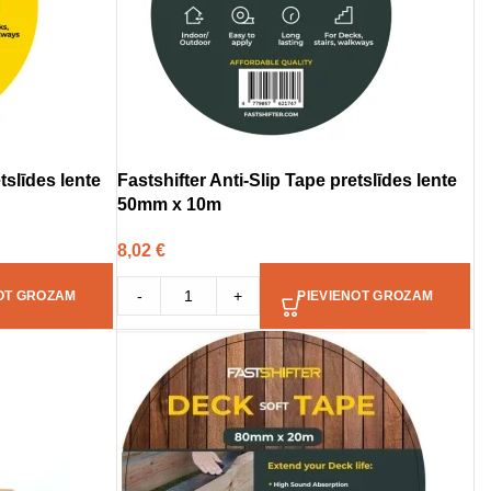
tslīdes lente
Fastshifter Anti-Slip Tape pretslīdes lente
50mm x 10m
8,02
€
-
+
OT GROZAM
PIEVIENOT GROZAM