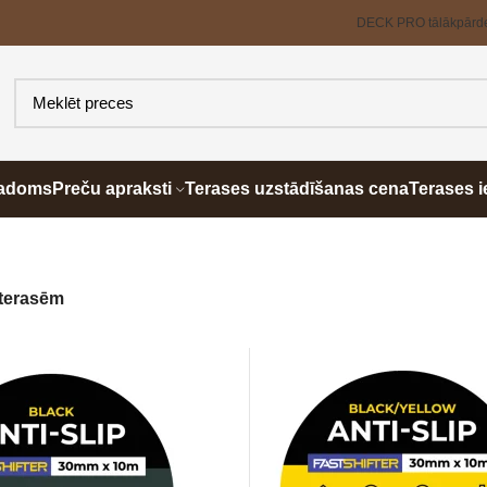
DECK PRO tālākpārd
padoms
Preču apraksti
Terases uzstādīšanas cena
Terases i
 terasēm