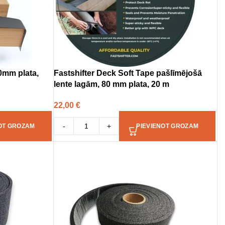
0mm plata,
Fastshifter Deck Soft Tape pašlīmējošā
lente lagām, 80 mm plata, 20 m
22,00
€
-
+
OT GROZAM
PIEVIENOT GROZAM