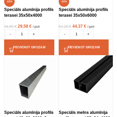
-15%
-15%
Speciāls alumīnija profils
Speciāls alumīnija profils
terasei 35x50x4000
terasei 35x50x6000
29,58
€
44,37
€
34,80
€
52,20
€
/ gab
/ gab
-
+
-
+
PIEVIENOT GROZAM
PIEVIENOT GROZAM
Speciāls alumīnija profils
Speciāls melns alumīnija