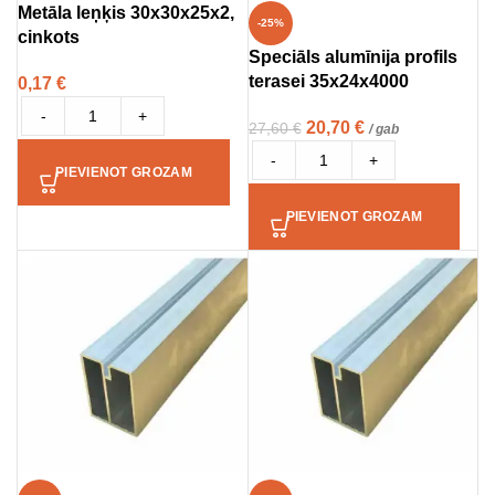
Metāla leņķis 30x30x25x2,
-25%
cinkots
Speciāls alumīnija profils
terasei 35x24x4000
0,17
€
-
+
20,70
€
27,60
€
/ gab
-
+
PIEVIENOT GROZAM
PIEVIENOT GROZAM