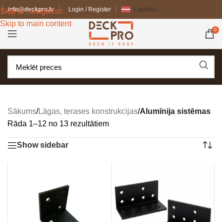
info@deckpro.lv
Login / Register
Latviešu
Skip to navigation
Skip to main content
0
Sākums
/
Lāgas, terases konstrukcijas
/
Alumīnija sistēmas
Rāda 1–12 no 13 rezultātiem
Show sidebar