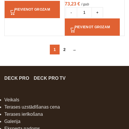
73,23
€
/ gab
PIEVIENOT GROZAM
-
+
PIEVIENOT GROZAM
1
2
→
DECK PRO
DECK PRO TV
Veikals
Terases uzstādīšanas cena
Terases ierīkošana
Galerija
Eksperta padoms