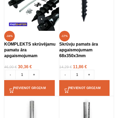
-34%
-17%
KOMPLEKTS skrūvējamu
Skrūvju pamats āra
pamatu āra
apgaismojumam
apgaismojumam
68x350x3mm
30,36
€
11,86
€
46,00
€
14,29
€
-
+
-
+
PIEVIENOT GROZAM
PIEVIENOT GROZAM