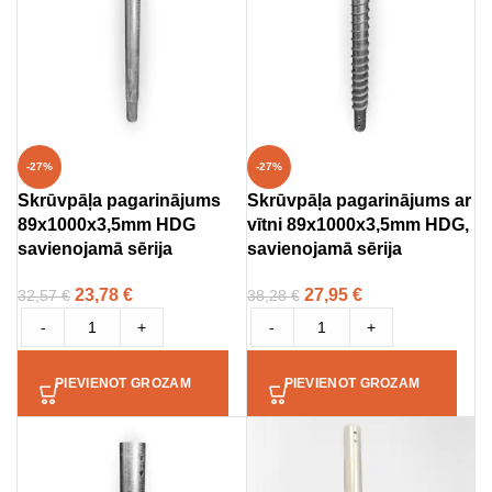
-27%
-27%
Skrūvpāļa pagarinājums
Skrūvpāļa pagarinājums ar
89x1000x3,5mm HDG
vītni 89x1000x3,5mm HDG,
savienojamā sērija
savienojamā sērija
23,78
€
27,95
€
32,57
€
38,28
€
-
+
-
+
PIEVIENOT GROZAM
PIEVIENOT GROZAM