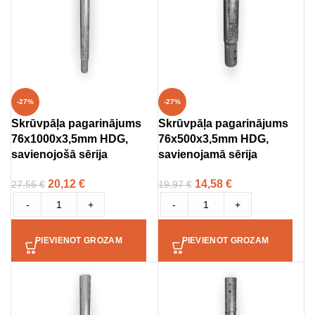
-27%
-27%
Skrūvpāļa pagarinājums
Skrūvpāļa pagarinājums
76x1000x3,5mm HDG,
76x500x3,5mm HDG,
savienojošā sērija
savienojamā sērija
20,12
€
14,58
€
27,56
€
19,97
€
-
+
-
+
PIEVIENOT GROZAM
PIEVIENOT GROZAM