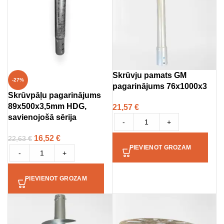
Skrūvju pamats GM
-27%
pagarinājums 76x1000x3
Skrūvpāļu pagarinājums
89x500x3,5mm HDG,
21,57
€
savienojošā sērija
-
+
16,52
€
22,63
€
PIEVIENOT GROZAM
-
+
PIEVIENOT GROZAM