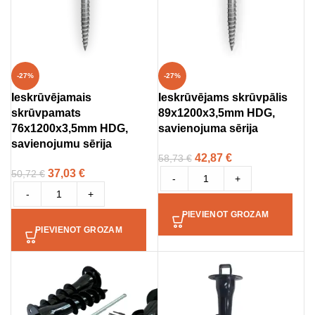
-27%
-27%
Ieskrūvējamais
Ieskrūvējams skrūvpālis
skrūvpamats
89x1200x3,5mm HDG,
76x1200x3,5mm HDG,
savienojuma sērija
savienojumu sērija
42,87
€
58,73
€
37,03
€
50,72
€
-
+
-
+
PIEVIENOT GROZAM
PIEVIENOT GROZAM