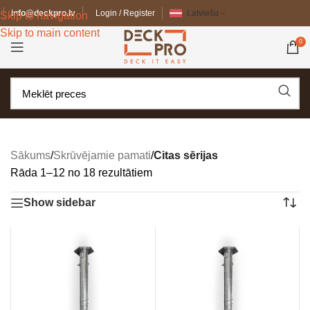
info@deckpro.lv
Login / Register
Latviešu
Skip to navigation
Skip to main content
0
Sākums
/
Skrūvējamie pamati
/
Citas sērijas
Rāda 1–12 no 18 rezultātiem
Show sidebar