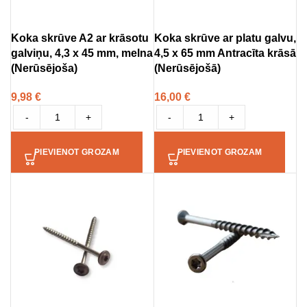
Koka skrūve A2 ar krāsotu
Koka skrūve ar platu galvu,
galviņu, 4,3 x 45 mm, melna
4,5 x 65 mm Antracīta krāsā
(Nerūsējoša)
(Nerūsējošā)
9,98
€
16,00
€
-
+
-
+
PIEVIENOT GROZAM
PIEVIENOT GROZAM