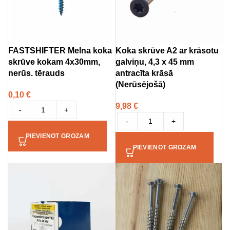
FASTSHIFTER Melna koka
Koka skrūve A2 ar krāsotu
skrūve kokam 4x30mm,
galviņu, 4,3 x 45 mm
nerūs. tērauds
antracīta krāsā
(Nerūsējošā)
0,10
€
9,98
€
-
+
-
+
PIEVIENOT GROZAM
PIEVIENOT GROZAM