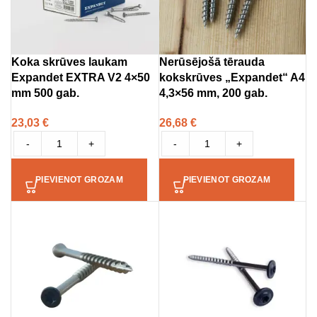
Koka skrūves laukam
Nerūsējošā tērauda
Expandet EXTRA V2 4×50
kokskrūves „Expandet“ A4
mm 500 gab.
4,3×56 mm, 200 gab.
23,03
€
26,68
€
-
+
-
+
PIEVIENOT GROZAM
PIEVIENOT GROZAM