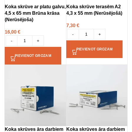
Koka skrūve ar platu galvu,
Koka skrūve terasēm A2
4,5 x 65 mm Brūna krāsa
4,3 x 55 mm (Nerūsējošā)
(Nerūsējoša)
7,30
€
16,00
€
-
+
-
+
PIEVIENOT GROZAM
PIEVIENOT GROZAM
Koka skrūves āra darbiem
Koka skrūves āra darbiem