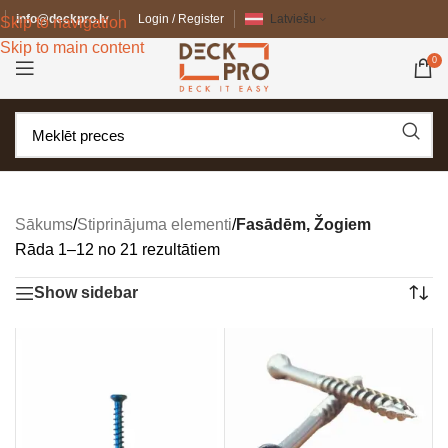
info@deckpro.lv
Login / Register
Latviešu
Skip to navigation
Skip to main content
0
Sākums
/
Stiprinājuma elementi
/
Fasādēm, Žogiem
Rāda 1–12 no 21 rezultātiem
Show sidebar