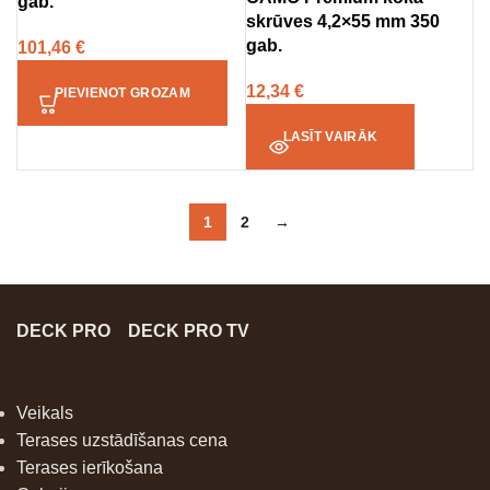
gab.
skrūves 4,2×55 mm 350
gab.
101,46
€
12,34
€
PIEVIENOT GROZAM
LASĪT VAIRĀK
1
2
→
DECK PRO
DECK PRO TV
Veikals
Terases uzstādīšanas cena
Terases ierīkošana