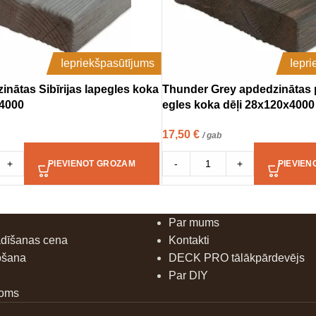
Iepriekšpasūtījums
Iepr
inātas Sibīrijas lapegles koka
Thunder Grey apdedzinātas p
x4000
egles koka dēļi 28x120x4000
17,50
€
/ gab
+
-
+
PIEVIENOT GROZAM
PIEVIEN
Par mums
ādīšanas cena
Kontakti
ošana
DECK PRO tālākpārdevējs
Par DIY
doms