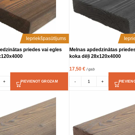
Iepriekšpasūtījums
Iepr
edzinātas priedes vai egles
Melnas apdedzinātas priedes
8x120x4000
koka dēļi 28x120x4000
17,50
€
/ gab
+
-
+
PIEVIENOT GROZAM
PIEVIEN