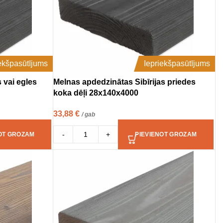
iekšpasūtījums
Iepriekšpasūtījums
 vai egles
Melnas apdedzinātas Sibīrijas priedes
koka dēļi 28x140x4000
33,88
€
/ gab
-
+
OT GROZAM
PIEVIENOT GROZAM