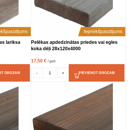
iekšpasūtījums
Iepriekšpasūtījums
as lariksa
Pelēkas apdedzinātas priedes vai egles
koka dēļi 28x120x4000
17,50
€
/ gab
-
+
OT GROZAM
PIEVIENOT GROZAM