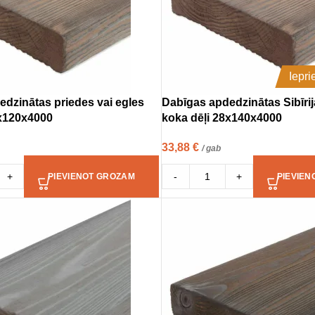
Iepr
dzinātas priedes vai egles
Dabīgas apdedzinātas Sibīrij
8x120x4000
koka dēļi 28x140x4000
33,88
€
/ gab
+
-
+
PIEVIENOT GROZAM
PIEVIEN