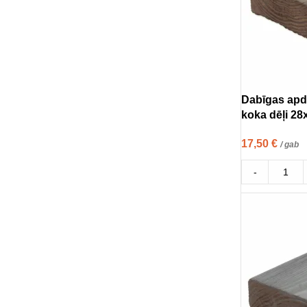
Dabīgas apde
koka dēļi 2
17,50
€
/ gab
-