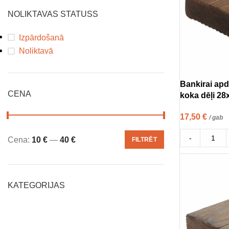
NOLIKTAVAS STATUSS
Izpārdošanā
Noliktavā
Bankirai apd
CENA
koka dēļi 2
17,50
€
/ gab
-
Cena:
10 €
—
40 €
FILTRĒT
KATEGORIJAS