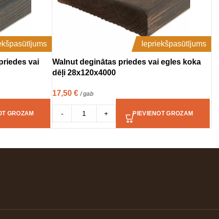
iekšpasūtījums
Iepriekšpasūtījums
riedes vai
Walnut deginātas priedes vai egles koka
dēļi 28x120x4000
17,50
€
/ gab
-
+
OT GROZAM
PIEVIENOT GROZAM