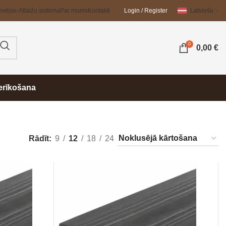
evējs
e-Atlaižu sistēma
Par mums
Kontakti
Login / Register
Latviešu
0
0,00
€
erīkošana
Rādīt
9
12
18
24