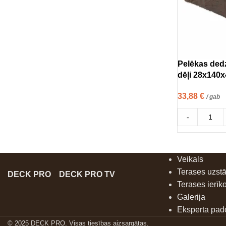
Pelēkas dedz
dēļi 28x140
33,88
€
/ gab
-
Veikals
Terases uzst
DECK PRO
DECK PRO TV
Terases ierīk
Galerija
Eksperta pa
© 2025 DECK PRO. Visas tiesības aizsargātas.