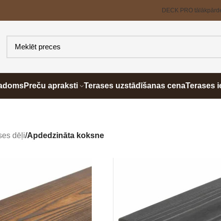
DECK PRO tālākpārd
padoms
Preču apraksti
Terases uzstādīšanas cena
Terases i
ses dēļi
/
Apdedzināta koksne