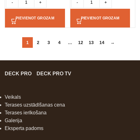
-
+
-
+
PIEVIENOT GROZAM
PIEVIENOT GROZAM
1
2
3
4
…
12
13
14
→
DECK PRO
DECK PRO TV
Veikals
Terases uzstādīšanas cena
Terases ierīkošana
Galerija
Eksperta padoms