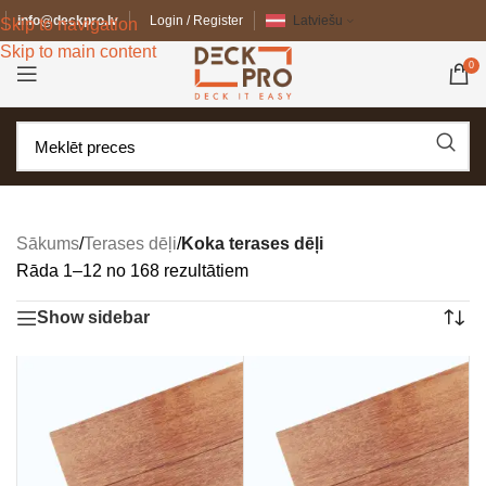
info@deckpro.lv
Login / Register
Latviešu
Skip to navigation
Skip to main content
0
Sākums
/
Terases dēļi
/
Koka terases dēļi
Rāda 1–12 no 168 rezultātiem
Show sidebar