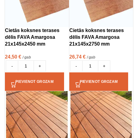
Cietās koksnes terases
Cietās koksnes terases
dēlis FAVA Amargosa
dēlis FAVA Amargosa
21x145x2450 mm
21x145x2750 mm
24,50
€
26,74
€
/ gab
/ gab
-
+
-
+
PIEVIENOT GROZAM
PIEVIENOT GROZAM