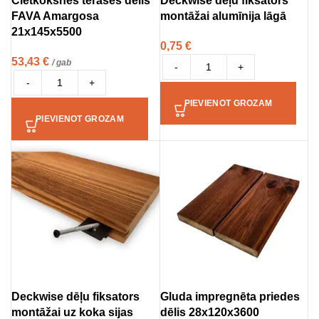
Cietkoksnes terases dēlis
Deckwise dēļu fiksators
FAVA Amargosa
montāžai alumīnija lāgā
21x145x5500
0,75
€
53,43
€
/ gab
-
+
-
+
PIEVIENOT GROZAM
PIEVIENOT GROZAM
Deckwise dēļu fiksators
Gluda impregnēta priedes
montāžai uz koka sijas
dēlis 28x120x3600