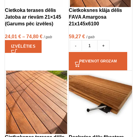
Cietkoka terases dēlis
Cietkoksnes klāja dēlis
Jatoba ar rievām 21×145
FAVA Amargosa
(Garums pēc izvēles)
21x145x6100
24,01
€
–
74,80
€
59,27
€
/ gab
/ gab
-
+
IZVĒLĒTIES
PIEVIENOT GROZAM