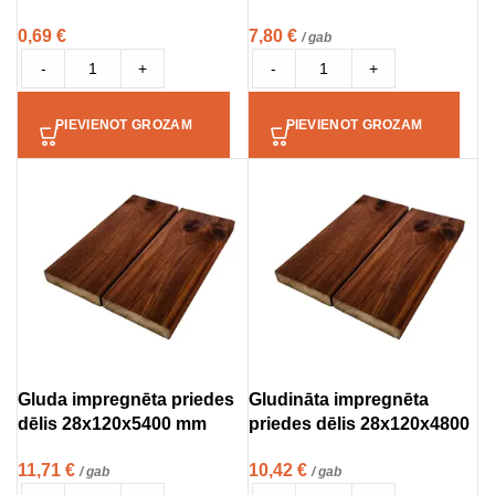
0,69
€
7,80
€
/ gab
-
+
-
+
PIEVIENOT GROZAM
PIEVIENOT GROZAM
Gluda impregnēta priedes
Gludināta impregnēta
dēlis 28x120x5400 mm
priedes dēlis 28x120x4800
11,71
€
10,42
€
/ gab
/ gab