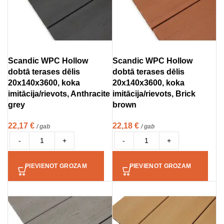
Scandic WPC Hollow
Scandic WPC Hollow
dobtā terases dēlis
dobtā terases dēlis
20x140x3600, koka
20x140x3600, koka
imitācija/rievots, Anthracite
imitācija/rievots, Brick
grey
brown
22,17
€
22,18
€
/ gab
/ gab
-
+
-
+
PIEVIENOT GROZAM
PIEVIENOT GROZAM