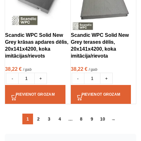
Scandic WPC Solid New
Scandic WPC Solid New
Grey krāsas apdares dēlis,
Grey terases dēlis,
20x141x4200, koka
20x141x4200, koka
imitācijas/rievots
imitācija/rievota
38,22
€
38,22
€
/ gab
/ gab
-
+
-
+
PIEVIENOT GROZAM
PIEVIENOT GROZAM
1
2
3
4
…
8
9
10
→