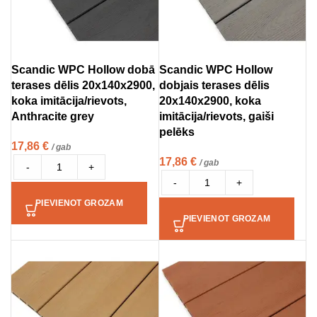
Scandic WPC Hollow dobā
Scandic WPC Hollow
terases dēlis 20x140x2900,
dobjais terases dēlis
koka imitācija/rievots,
20x140x2900, koka
Anthracite grey
imitācija/rievots, gaiši
pelēks
17,86
€
/ gab
17,86
€
/ gab
-
+
-
+
PIEVIENOT GROZAM
PIEVIENOT GROZAM