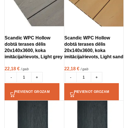
Scandic WPC Hollow
Scandic WPC Hollow
dobtā terases dēlis
dobtā terases dēlis
20x140x3600, koka
20x140x3600, koka
imitācija/rievots, Light grey
imitācija/rievots, Light sand
22,18
€
22,18
€
/ gab
/ gab
-
+
-
+
PIEVIENOT GROZAM
PIEVIENOT GROZAM