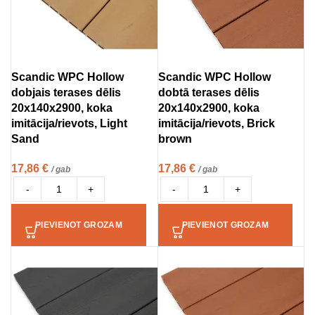
Scandic WPC Hollow
Scandic WPC Hollow
dobjais terases dēlis
dobtā terases dēlis
20x140x2900, koka
20x140x2900, koka
imitācija/rievots, Light
imitācija/rievots, Brick
Sand
brown
17,86
€
17,86
€
/ gab
/ gab
-
+
-
+
PIEVIENOT GROZAM
PIEVIENOT GROZAM