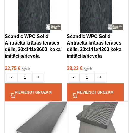
Scandic WPC Solid
Scandic WPC Solid
Antracīta krāsas terases
Antracīta krāsas terases
dēlis, 20x141x3600, koka
dēlis, 20x141x4200 koka
imitācija/rievota
imitācija/rievota
32,75
€
38,22
€
/ gab
/ gab
-
+
-
+
PIEVIENOT GROZAM
PIEVIENOT GROZAM