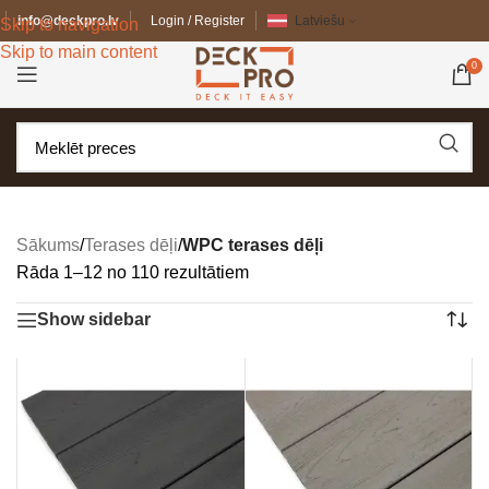
info@deckpro.lv
Login / Register
Latviešu
Skip to navigation
Skip to main content
0
Sākums
/
Terases dēļi
/
WPC terases dēļi
Rāda 1–12 no 110 rezultātiem
Show sidebar