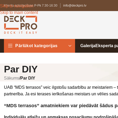
Skip to navigation
Klientu apkalpošana P-Pk 7:30-16:30
info@deckpro.lv
Skip to main content
Pārlūkot kategorijas
Galerija
Eksperta 
Par DIY
Sākums
/
Par DIY
UAB “MDS terrasos” veic ilgstošu sadarbību ar meistariem – t
partnerība. Ja esi terases ierīkošanas meistars un vēlies sada
“MDS terrasos” amatniekiem var piedāvāt šādus 
Individuālu atlaižu un apmaksas nosacījumu nodrošināš