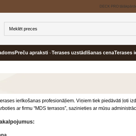
DECK PRO tālākpārd
padoms
Preču apraksti
Terases uzstādīšanas cena
Terases i
erases ierīkošanas profesionāļiem. Viņiem tiek piedāvāti ļoti iz
rboties ar firmu “MDS terrasos”, sazinieties ar mūsu administrāc
pakalpojumus:
ana