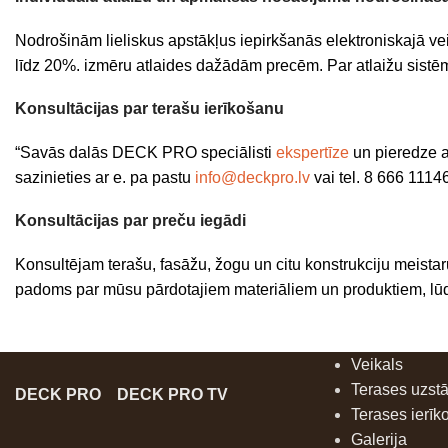
Nodrošinām lieliskus apstākļus iepirkšanās elektroniskajā ve
līdz 20%. izmēru atlaides dažādām precēm. Par atlaižu sistē
Konsultācijas par terašu ierīkošanu
“Savās dalās DECK PRO speciālisti
ekspertīze
un pieredze a
sazinieties ar e. pa pastu
info@deckpro.lv
vai tel. 8 666 1114
Konsultācijas par preču iegādi
Konsultējam terašu, fasāžu, žogu un citu konstrukciju meista
padoms par mūsu pārdotajiem materiāliem un produktiem, lūdz
Veikals
Terases uzst
DECK PRO
DECK PRO TV
Terases ierīk
Galerija