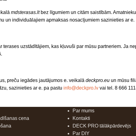
ikalā
mdsterasas.lt
bez līgumiem un citām saistībām. Amatnieku
mu un individuālajiem apmaksas nosacījumiem sazinieties ar e.
r terases uzstādītājiem, kas kļuvuši par mūsu partneriem. Ja n
6.
rus, preču iegādes jautājumos e. veikalā
deckpro.eu
un mūsu fil
u, sazinieties ar e. pa pastu
info@deckpro.lv
vai tel. 8 666 11
Par mums
ādīšanas cena
Kontakti
ošana
DECK PRO tālākpārdevējs
Par DIY