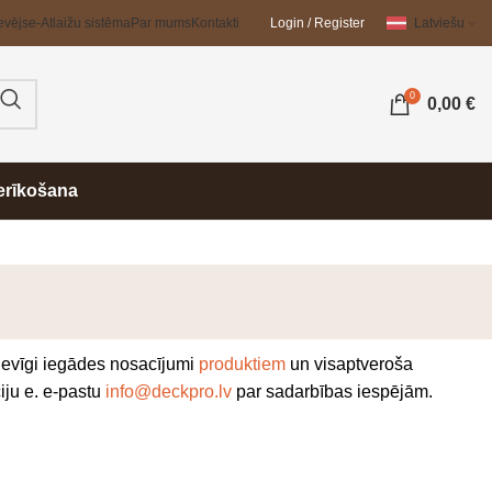
evējs
e-Atlaižu sistēma
Par mums
Kontakti
Login / Register
Latviešu
0
0,00
€
erīkošana
devīgi iegādes nosacījumi
produktiem
un visaptveroša
iju e. e-pastu
info@deckpro.lv
par sadarbības iespējām.