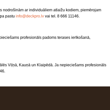
s nodrošinām ar individuāliem atlaižu kodiem, piemērojam
 pa pastu
info@deckpro.lv
vai tel. 8 666 11146.
epieciešams profesionāls padoms terases ierīkošanā,
iālēs Viļņā, Kauņā un Klaipēdā. Ja nepieciešams profesionāls
146.