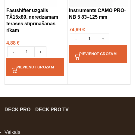
Fastshifter uzgalis
Instruments CAMO PRO-
R
TX15x89, neredzamam
NB 5 83–125 mm
1
terases stiprināšanas
74,69
€
7
rīkam
-
+
4,88
€
-
+
PIEVIENOT GROZAM
PIEVIENOT GROZAM
DECK PRO
DECK PRO TV
Veikals