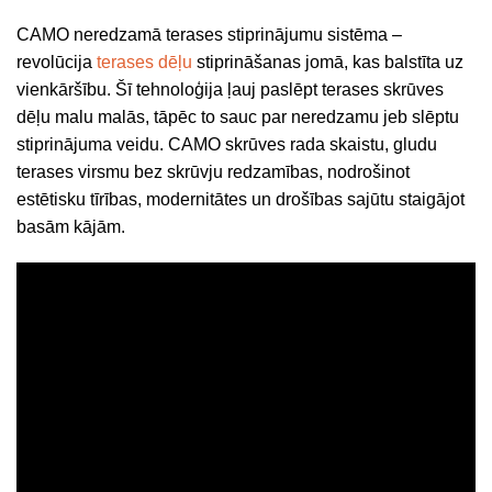
CAMO neredzamā terases stiprinājumu sistēma –
revolūcija
terases dēļu
stiprināšanas jomā, kas balstīta uz
vienkāršību. Šī tehnoloģija ļauj paslēpt terases skrūves
dēļu malu malās, tāpēc to sauc par neredzamu jeb slēptu
stiprinājuma veidu. CAMO skrūves rada skaistu, gludu
terases virsmu bez skrūvju redzamības, nodrošinot
estētisku tīrības, modernitātes un drošības sajūtu staigājot
basām kājām.