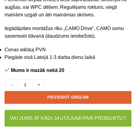
augšas, vai WPC dēļiem. Regulējams rokturis, viegli
maināmi uzgaļi un ātri maināmas skrūves.
Iegādājoties montāžas rīku „CAMO Drive“, CAMO somu
saņemsiet dāvanā (daudzums ierobežots).
Cenas ieklāuj PVN
Piegāde visā Latvijā 1-3 darba dienu laikā
Mums ir mazāk nekā 20
-
+
PIEVIENOT GROZAM
VAI JUMS IR KĀDI JAUTĀJUMI PAR PRODUKTU?