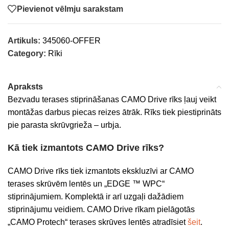
Pievienot vēlmju sarakstam
Artikuls:
345060-OFFER
Category:
Rīki
Apraksts
Bezvadu terases stiprināšanas CAMO Drive rīks ļauj veikt
montāžas darbus piecas reizes ātrāk. Rīks tiek piestiprināts
pie parasta skrūvgrieža – urbja.
Kā tiek izmantots CAMO Drive rīks?
CAMO Drive rīks tiek izmantots ekskluzīvi ar CAMO
terases skrūvēm lentēs un „EDGE ™ WPC“
stiprinājumiem. Komplektā ir arī uzgaļi dažādiem
stiprinājumu veidiem. CAMO Drive rīkam pielāgotās
„CAMO Protech“ terases skrūves lentēs atradīsiet
šeit
.