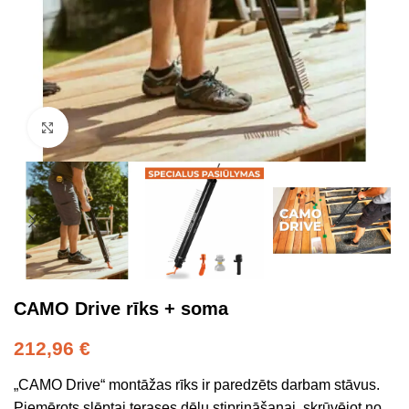
Click to enlarge
CAMO Drive rīks + soma
212,96
€
„CAMO Drive“ montāžas rīks ir paredzēts darbam stāvus.
Piemērots slēptai terases dēļu stiprināšanai, skrūvējot no