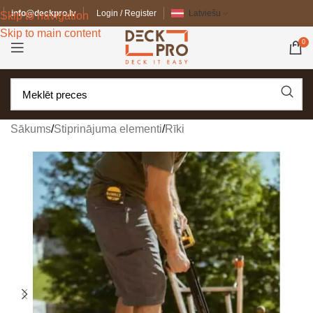
info@deckpro.lv
Login / Register
Latviešu
Skip to navigation
Skip to main content
0
Sākums
/
Stiprinājuma elementi
/
Rīki