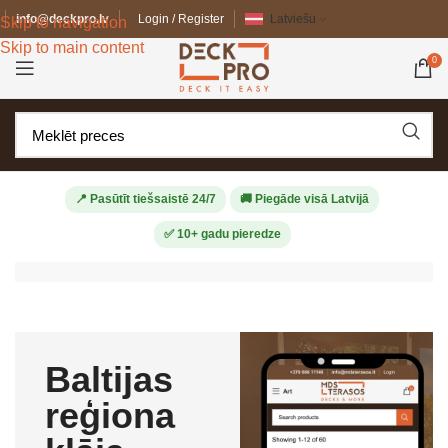
info@deckpro.lv
Login / Register
Latviešu
Skip to navigation
Skip to main content
0
📍 Pasūtīt tiešsaistē 24/7
🚚 Piegāde visā Latvijā
✅ 10+ gadu pieredze
Baltijas
reģiona