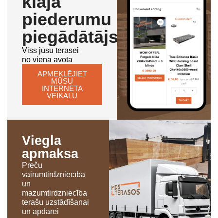
klāja
piederumu
piegādātājs
Viss jūsu terasei
no viena avota
APMEKLĒJIET
MŪSU
INTERNETA
VEIKALU
Viegla
apmaksa
Preču
vairumtirdzniecība
un
mazumtirdzniecība
terašu uzstādīšanai
un apdarei