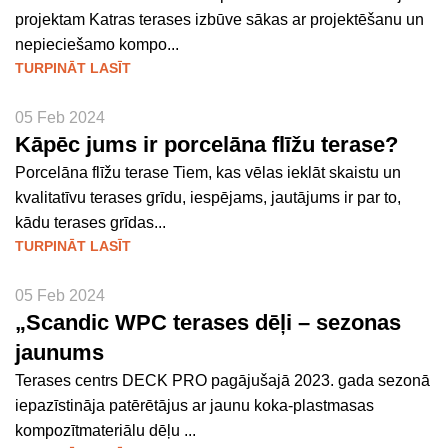
projektam Katras terases izbūve sākas ar projektēšanu un
nepieciešamo kompo...
TURPINĀT LASĪT
05 Feb 2024
Kāpēc jums ir porcelāna flīžu terase?
Porcelāna flīžu terase Tiem, kas vēlas ieklāt skaistu un
kvalitatīvu terases grīdu, iespējams, jautājums ir par to,
kādu terases grīdas...
TURPINĀT LASĪT
05 Feb 2024
„Scandic WPC terases dēļi – sezonas
jaunums
Terases centrs DECK PRO pagājušajā 2023. gada sezonā
iepazīstināja patērētājus ar jaunu koka-plastmasas
kompozītmateriālu dēļu ...