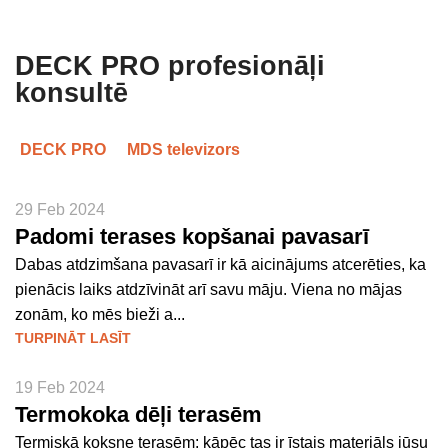
DECK PRO profesionāļi
konsultē
DECK PRO
MDS televizors
29 Feb 2024
Padomi terases kopšanai pavasarī
Dabas atdzimšana pavasarī ir kā aicinājums atcerēties, ka
pienācis laiks atdzīvināt arī savu māju. Viena no mājas
zonām, ko mēs bieži a...
TURPINĀT LASĪT
19 Feb 2024
Termokoka dēļi terasēm
Termiskā koksne terasēm: kāpēc tas ir īstais materiāls jūsu