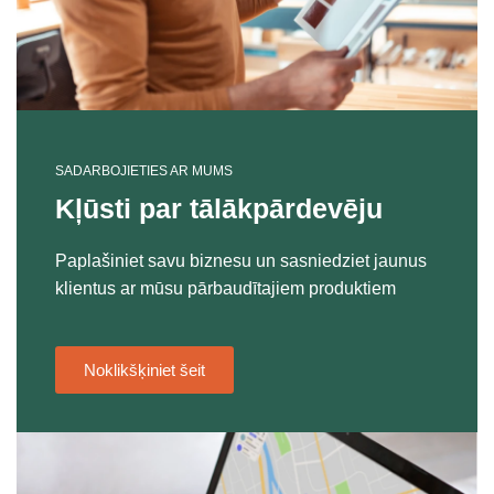
SADARBOJIETIES AR MUMS
Kļūsti par tālākpārdevēju
Paplašiniet savu biznesu un sasniedziet jaunus
klientus ar mūsu pārbaudītajiem produktiem
Noklikšķiniet šeit