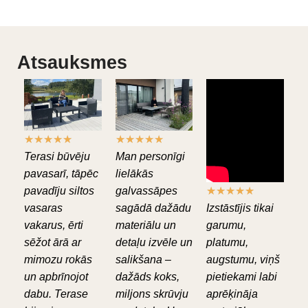
Atsauksmes
★
★
★
★
★
★
★
★
★
★
Terasi būvēju
Man personīgi
pavasarī, tāpēc
lielākās
pavadīju siltos
galvassāpes
★
★
★
★
★
vasaras
sagādā dažādu
Izstāstījis tikai
vakarus, ērti
materiālu un
garumu,
sēžot ārā ar
detaļu izvēle un
platumu,
mimozu rokās
salikšana –
augstumu, viņš
un apbrīnojot
dažāds koks,
pietiekami labi
dabu. Terase
miljons skrūvju
aprēķināja