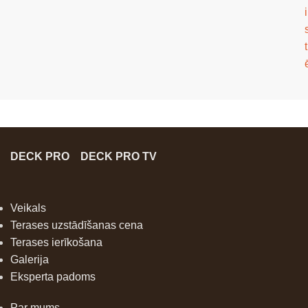
i
t
DECK PRO
DECK PRO TV
Veikals
Terases uzstādīšanas cena
Terases ierīkošana
Galerija
Eksperta padoms
Par mums