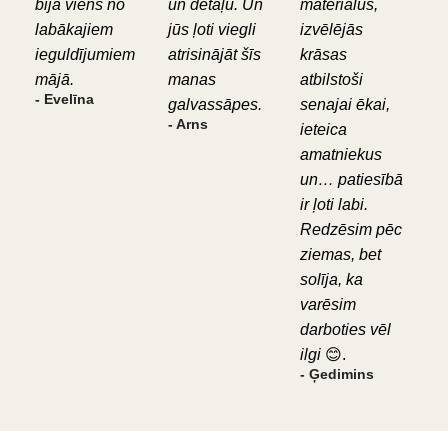
bija viens no
un detaļu. Un
materiālus,
labākajiem
jūs ļoti viegli
izvēlējās
ieguldījumiem
atrisinājāt šīs
krāsas
mājā.
manas
atbilstoši
- Evelīna
galvassāpes.
senajai ēkai,
- Arns
ieteica
amatniekus
un… patiesībā
ir ļoti labi.
Redzēsim pēc
ziemas, bet
solīja, ka
varēsim
darboties vēl
ilgi
😊.
- Ģedimins