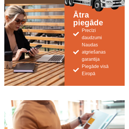
Ātra
piegāde
Precīzi
daudzumi
Naudas
atgriešanas
garantija
Piegāde visā
Eiropā