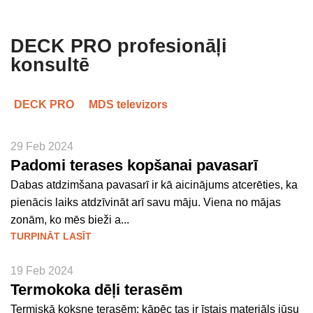
DECK PRO profesionāļi
konsultē
DECK PRO
MDS televizors
29 Feb 2024
Padomi terases kopšanai pavasarī
Dabas atdzimšana pavasarī ir kā aicinājums atcerēties, ka
pienācis laiks atdzīvināt arī savu māju. Viena no mājas
zonām, ko mēs bieži a...
TURPINĀT LASĪT
19 Feb 2024
Termokoka dēļi terasēm
Termiskā koksne terasēm: kāpēc tas ir īstais materiāls jūsu