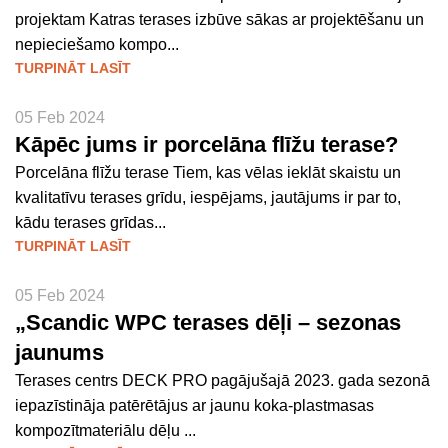
projektam Katras terases izbūve sākas ar projektēšanu un
nepieciešamo kompo...
TURPINĀT LASĪT
05 Feb 2024
Kāpēc jums ir porcelāna flīžu terase?
Porcelāna flīžu terase Tiem, kas vēlas ieklāt skaistu un
kvalitatīvu terases grīdu, iespējams, jautājums ir par to,
kādu terases grīdas...
TURPINĀT LASĪT
05 Feb 2024
„Scandic WPC terases dēļi – sezonas
jaunums
Terases centrs DECK PRO pagājušajā 2023. gada sezonā
iepazīstināja patērētājus ar jaunu koka-plastmasas
kompozītmateriālu dēļu ...