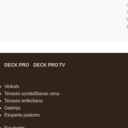
i
t
DECK PRO
DECK PRO TV
Veikals
Terases uzstādīšanas cena
Terases ierīkošana
Galerija
Eksperta padoms
Par mums