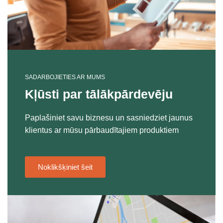
SADARBOJIETIES AR MUMS
Kļūsti par tālākpārdevēju
Paplašiniet savu biznesu un sasniedziet jaunus
klientus ar mūsu pārbaudītajiem produktiem
Noklikšķiniet šeit