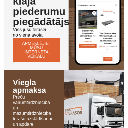
klāja
piederumu
piegādātājs
Viss jūsu terasei
no viena avota
APMEKLĒJIET
MŪSU
INTERNETA
VEIKALU
Viegla
apmaksa
Preču
vairumtirdzniecība
un
mazumtirdzniecība
terašu uzstādīšanai
un apdarei