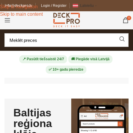
info@deckpro.lv
Login / Register
Latviešu
Skip to navigation
Skip to main content
0
📍 Pasūtīt tiešsaistē 24/7
🚚 Piegāde visā Latvijā
✅ 10+ gadu pieredze
Baltijas
reģiona