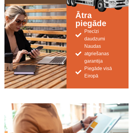
Ātra
piegāde
Precīzi
daudzumi
Naudas
atgriešanas
garantija
Piegāde visā
Eiropā