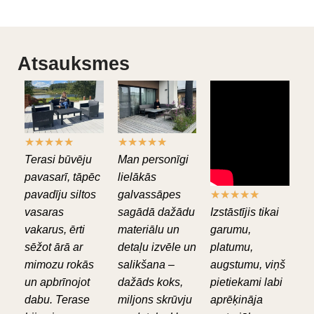
Atsauksmes
★
★
★
★
★
★
★
★
★
★
Terasi būvēju
Man personīgi
pavasarī, tāpēc
lielākās
pavadīju siltos
galvassāpes
★
★
★
★
★
vasaras
sagādā dažādu
Izstāstījis tikai
vakarus, ērti
materiālu un
garumu,
sēžot ārā ar
detaļu izvēle un
platumu,
mimozu rokās
salikšana –
augstumu, viņš
un apbrīnojot
dažāds koks,
pietiekami labi
dabu. Terase
miljons skrūvju
aprēķināja