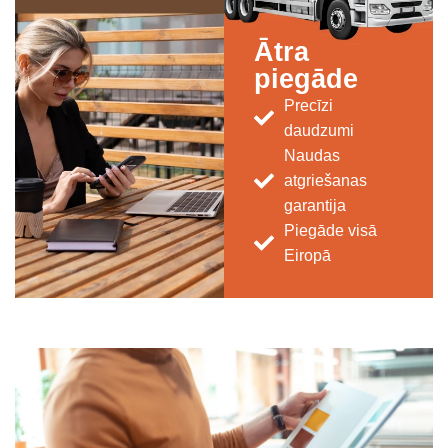
Ātra
piegāde
Precīzi
daudzumi
Naudas
atgriešanas
garantija
Piegāde visā
Eiropā