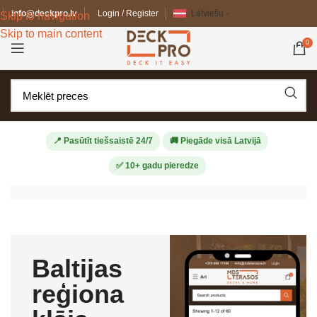
info@deckpro.lv
Login / Register
Latviešu
Skip to navigation
Skip to main content
0
📍 Pasūtīt tiešsaistē 24/7
🚚 Piegāde visā Latvijā
✅ 10+ gadu pieredze
Baltijas
reģiona