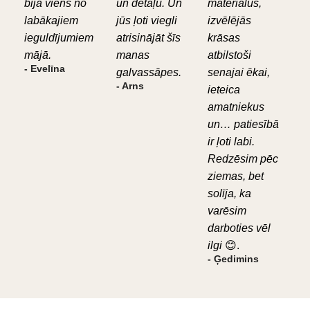
bija viens no
un detaļu. Un
materiālus,
labākajiem
jūs ļoti viegli
izvēlējās
ieguldījumiem
atrisinājāt šīs
krāsas
mājā.
manas
atbilstoši
- Evelīna
galvassāpes.
senajai ēkai,
- Arns
ieteica
amatniekus
un… patiesībā
ir ļoti labi.
Redzēsim pēc
ziemas, bet
solīja, ka
varēsim
darboties vēl
ilgi
😊.
- Ģedimins