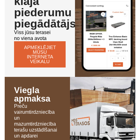
klāja
piederumu
piegādātājs
Viss jūsu terasei
no viena avota
APMEKLĒJIET
MŪSU
INTERNETA
VEIKALU
Viegla
apmaksa
Preču
vairumtirdzniecība
un
mazumtirdzniecība
terašu uzstādīšanai
un apdarei