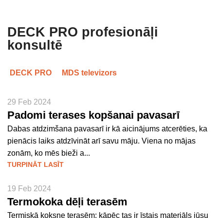
DECK PRO profesionāļi
konsultē
DECK PRO
MDS televizors
29 Feb 2024
Padomi terases kopšanai pavasarī
Dabas atdzimšana pavasarī ir kā aicinājums atcerēties, ka
pienācis laiks atdzīvināt arī savu māju. Viena no mājas
zonām, ko mēs bieži a...
TURPINĀT LASĪT
19 Feb 2024
Termokoka dēļi terasēm
Termiskā koksne terasēm: kāpēc tas ir īstais materiāls jūsu