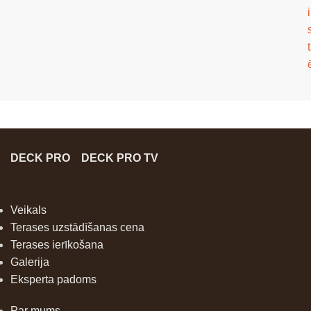
i
t
DECK PRO
DECK PRO TV
Veikals
Terases uzstādīšanas cena
Terases ierīkošana
Galerija
Eksperta padoms
Par mums