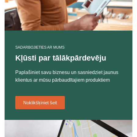
SADARBOJIETIES AR MUMS
Kļūsti par tālākpārdevēju
Paplašiniet savu biznesu un sasniedziet jaunus
klientus ar mūsu pārbaudītajiem produktiem
Noklikšķiniet šeit