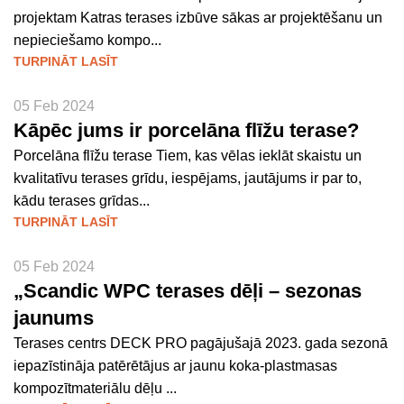
projektam Katras terases izbūve sākas ar projektēšanu un
nepieciešamo kompo...
TURPINĀT LASĪT
05 Feb 2024
Kāpēc jums ir porcelāna flīžu terase?
Porcelāna flīžu terase Tiem, kas vēlas ieklāt skaistu un
kvalitatīvu terases grīdu, iespējams, jautājums ir par to,
kādu terases grīdas...
TURPINĀT LASĪT
05 Feb 2024
„Scandic WPC terases dēļi – sezonas
jaunums
Terases centrs DECK PRO pagājušajā 2023. gada sezonā
iepazīstināja patērētājus ar jaunu koka-plastmasas
kompozītmateriālu dēļu ...