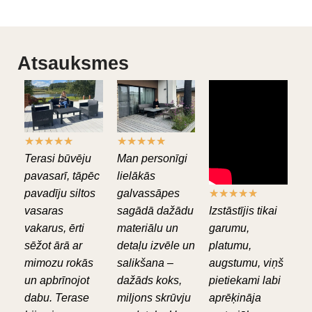
Atsauksmes
★
★
★
★
★
★
★
★
★
★
Terasi būvēju
Man personīgi
pavasarī, tāpēc
lielākās
pavadīju siltos
galvassāpes
★
★
★
★
★
vasaras
sagādā dažādu
Izstāstījis tikai
vakarus, ērti
materiālu un
garumu,
sēžot ārā ar
detaļu izvēle un
platumu,
mimozu rokās
salikšana –
augstumu, viņš
un apbrīnojot
dažāds koks,
pietiekami labi
dabu. Terase
miljons skrūvju
aprēķināja