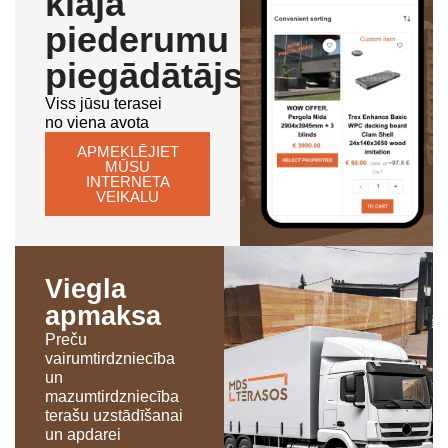
klāja
piederumu
piegādātājs
Viss jūsu terasei
no viena avota
APMEKLĒJIET
MŪSU
INTERNETA
VEIKALU
Viegla
apmaksa
Preču
vairumtirdzniecība
un
mazumtirdzniecība
terašu uzstādīšanai
un apdarei