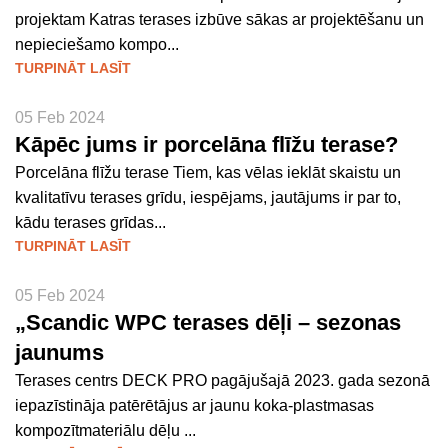
projektam Katras terases izbūve sākas ar projektēšanu un
nepieciešamo kompo...
TURPINĀT LASĪT
05 Feb 2024
Kāpēc jums ir porcelāna flīžu terase?
Porcelāna flīžu terase Tiem, kas vēlas ieklāt skaistu un
kvalitatīvu terases grīdu, iespējams, jautājums ir par to,
kādu terases grīdas...
TURPINĀT LASĪT
05 Feb 2024
„Scandic WPC terases dēļi – sezonas
jaunums
Terases centrs DECK PRO pagājušajā 2023. gada sezonā
iepazīstināja patērētājus ar jaunu koka-plastmasas
kompozītmateriālu dēļu ...