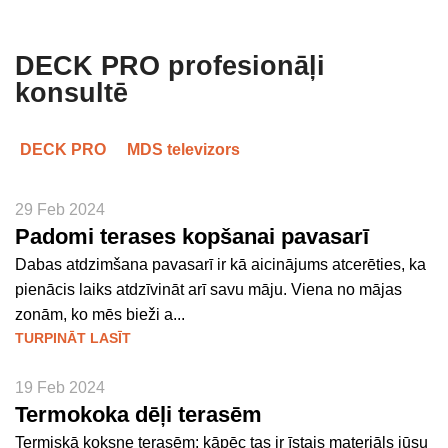
DECK PRO profesionāļi
konsultē
DECK PRO
MDS televizors
29 Feb 2024
Padomi terases kopšanai pavasarī
Dabas atdzimšana pavasarī ir kā aicinājums atcerēties, ka
pienācis laiks atdzīvināt arī savu māju. Viena no mājas
zonām, ko mēs bieži a...
TURPINĀT LASĪT
19 Feb 2024
Termokoka dēļi terasēm
Termiskā koksne terasēm: kāpēc tas ir īstais materiāls jūsu