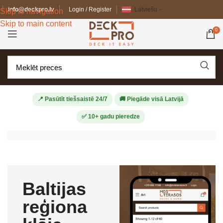
info@deckpro.lv
Login / Register
Latviešu
Skip to navigation
Skip to main content
0
📍 Pasūtīt tiešsaistē 24/7
🚚 Piegāde visā Latvijā
✅ 10+ gadu pieredze
Baltijas
reģiona