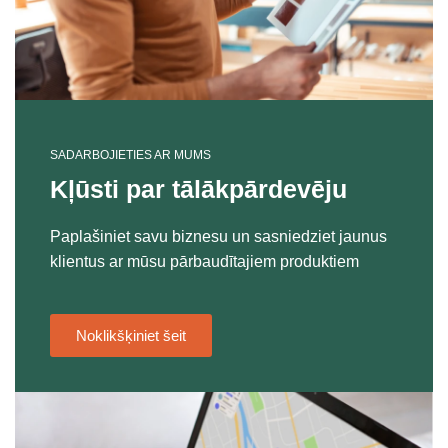
SADARBOJIETIES AR MUMS
Kļūsti par tālākpārdevēju
Paplašiniet savu biznesu un sasniedziet jaunus
klientus ar mūsu pārbaudītajiem produktiem
Noklikšķiniet šeit