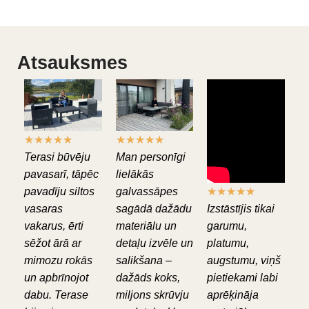
Atsauksmes
★
★
★
★
★
★
★
★
★
★
Terasi būvēju
Man personīgi
pavasarī, tāpēc
lielākās
pavadīju siltos
galvassāpes
★
★
★
★
★
vasaras
sagādā dažādu
Izstāstījis tikai
vakarus, ērti
materiālu un
garumu,
sēžot ārā ar
detaļu izvēle un
platumu,
mimozu rokās
salikšana –
augstumu, viņš
un apbrīnojot
dažāds koks,
pietiekami labi
dabu. Terase
miljons skrūvju
aprēķināja