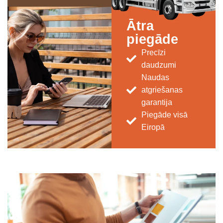
Ātra
piegāde
Precīzi
daudzumi
Naudas
atgriešanas
garantija
Piegāde visā
Eiropā