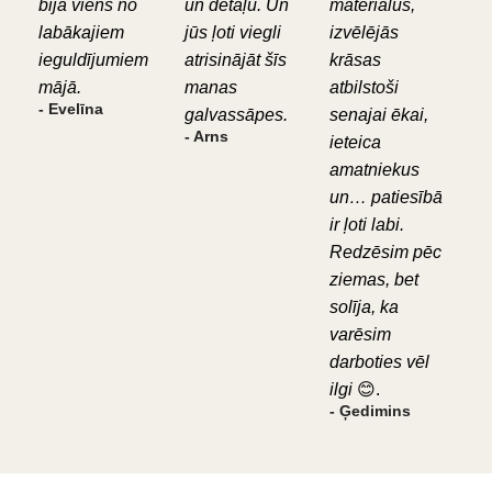
bija viens no
un detaļu. Un
materiālus,
labākajiem
jūs ļoti viegli
izvēlējās
ieguldījumiem
atrisinājāt šīs
krāsas
mājā.
manas
atbilstoši
- Evelīna
galvassāpes.
senajai ēkai,
- Arns
ieteica
amatniekus
un… patiesībā
ir ļoti labi.
Redzēsim pēc
ziemas, bet
solīja, ka
varēsim
darboties vēl
ilgi
😊.
- Ģedimins