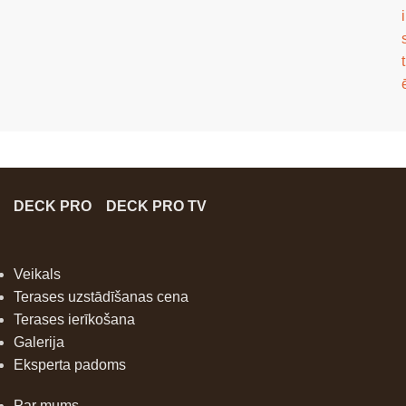
i
t
DECK PRO
DECK PRO TV
Veikals
Terases uzstādīšanas cena
Terases ierīkošana
Galerija
Eksperta padoms
Par mums