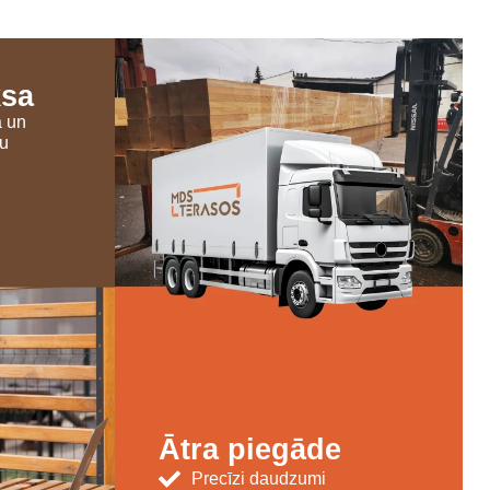
ksa
a un
šu
Ātra piegāde
Precīzi daudzumi