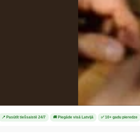
📍 Pasūtīt tiešsaistē 24/7
🚚 Piegāde visā Latvijā
✅ 10+ gadu pieredze