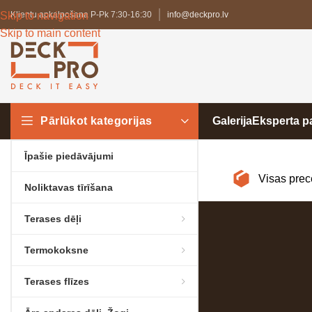
Skip to navigation
Klientu apkalpošana P-Pk 7:30-16:30
info@deckpro.lv
Skip to main content
Pārlūkot kategorijas
Galerija
Eksperta 
Īpašie piedāvājumi
Visas prec
Noliktavas tīrīšana
Terases dēļi
Termokoksne
Terases flīzes