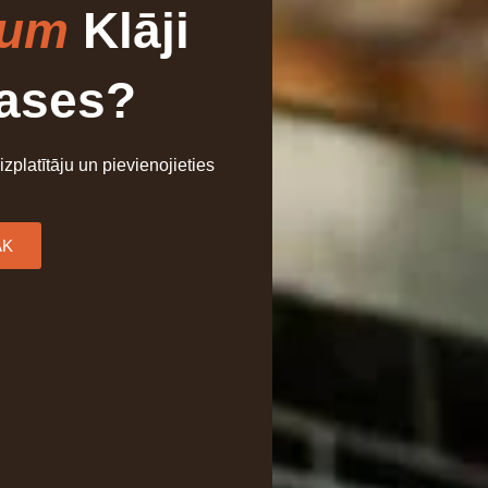
ium
Klāji
rases?
 izplatītāju un pievienojieties
ĀK