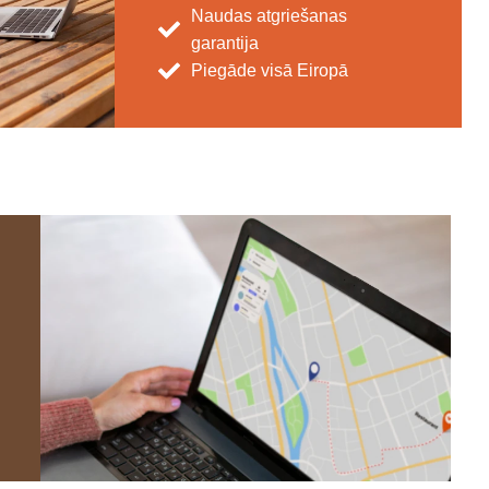
Naudas atgriešanas
garantija
Piegāde visā Eiropā