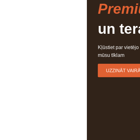
Prem
un te
Kļūstiet par vietējo
mūsu tīklam
UZZINĀT VAIR