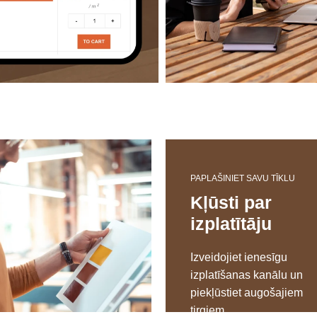
PAPLAŠINIET SAVU TĪKLU
Kļūsti par
izplatītāju
Izveidojiet ienesīgu
izplatīšanas kanālu un
piekļūstiet augošajiem
tirgiem