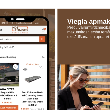
Viegla apma
Preču vairumtirdzniecīb
mazumtirdzniecība tera
uzstādīšanai un apdarei