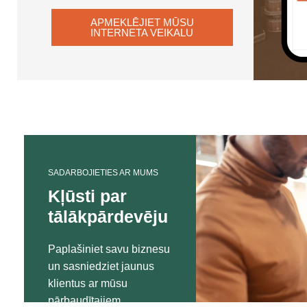
APMEKLĒJIET MŪSU
INTERNETA VEIKALU
SADARBOJIETIES AR MUMS
Kļūsti par
tālākpārdevēju
Paplašiniet savu biznesu
un sasniedziet jaunus
klientus ar mūsu
pārbaudītajiem