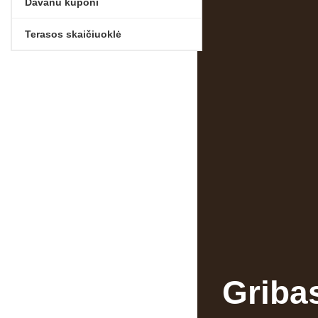
Dāvanu kuponi
Terasos skaičiuoklė
Griba