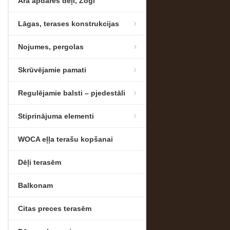
Āra apdares dēļi, Žogi
Lāgas, terases konstrukcijas
Nojumes, pergolas
Skrūvējamie pamati
Regulējamie balsti – pjedestāli
Stiprinājuma elementi
WOCA eļļa terašu kopšanai
Dēļi terasēm
Balkonam
Citas preces terasēm