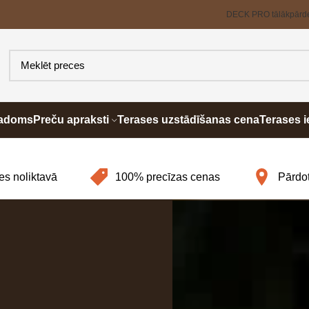
DECK PRO tālākpārd
padoms
Preču apraksti
Terases uzstādīšanas cena
Terases i
es noliktavā
100% precīzas cenas
Pārdot