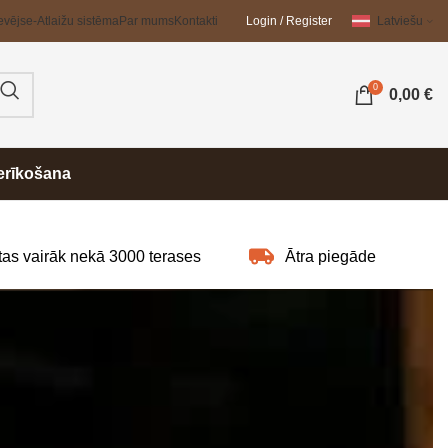
evējs
e-Atlaižu sistēma
Par mums
Kontakti
Login / Register
Latviešu
0
0,00
€
erīkošana
as vairāk nekā 3000 terases
Ātra piegāde