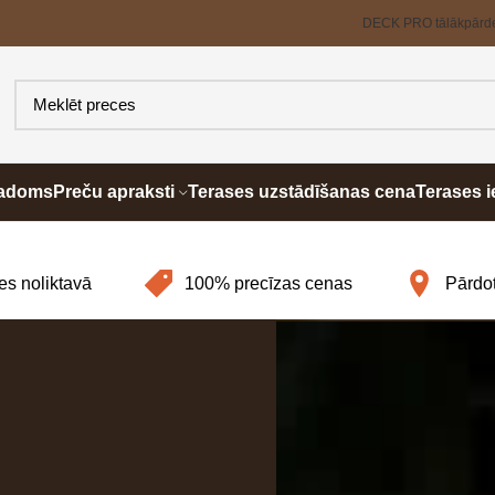
DECK PRO tālākpārd
padoms
Preču apraksti
Terases uzstādīšanas cena
Terases i
es noliktavā
100% precīzas cenas
Pārdot