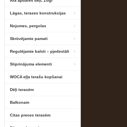
Āra apdares dēļi, Žogi
Lāgas, terases konstrukcijas
Nojumes, pergolas
Skrūvējamie pamati
Regulējamie balsti – pjedestāli
Stiprinājuma elementi
WOCA eļļa terašu kopšanai
Dēļi terasēm
Balkonam
Citas preces terasēm