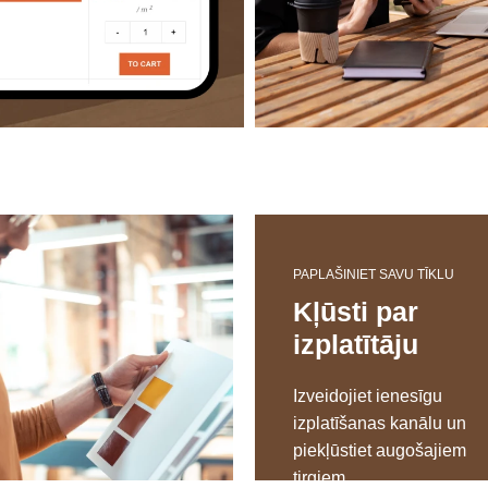
PAPLAŠINIET SAVU TĪKLU
Kļūsti par
izplatītāju
Izveidojiet ienesīgu
izplatīšanas kanālu un
piekļūstiet augošajiem
tirgiem