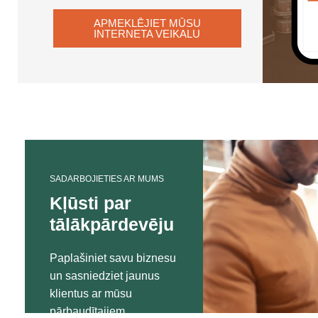
APMEKLĒJIET MŪSU
INTERNETA VEIKALU
SADARBOJIETIES AR MUMS
Kļūsti par
tālākpārdevēju
Paplašiniet savu biznesu
un sasniedziet jaunus
klientus ar mūsu
pārbaudītajiem