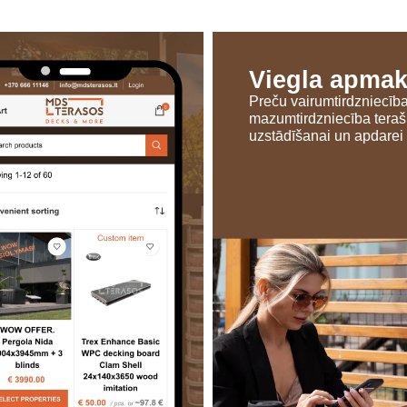
Viegla apma
Preču vairumtirdzniecīb
mazumtirdzniecība tera
uzstādīšanai un apdarei