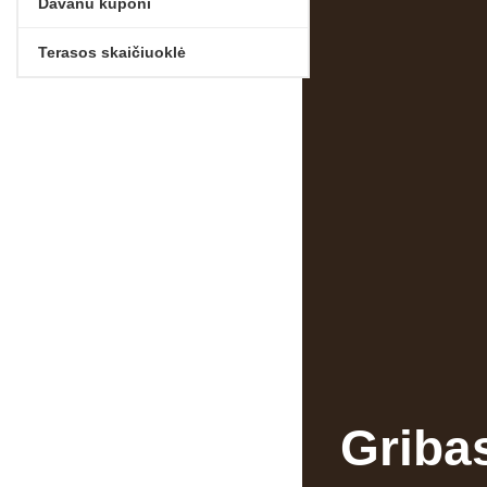
Dāvanu kuponi
Terasos skaičiuoklė
Griba