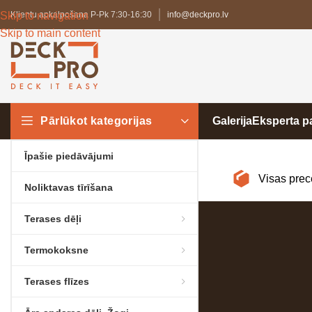
Skip to navigation
Klientu apkalpošana P-Pk 7:30-16:30
info@deckpro.lv
Skip to main content
Pārlūkot kategorijas
Galerija
Eksperta 
Īpašie piedāvājumi
Visas prec
Noliktavas tīrīšana
Terases dēļi
Termokoksne
Terases flīzes