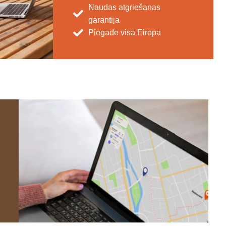
Naudas atgriešanas
garantija
Piegāde visā Eiropā