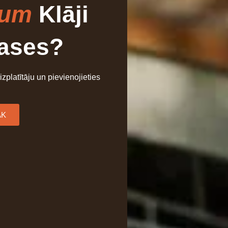
ium
Klāji
rases?
 izplatītāju un pievienojieties
ĀK