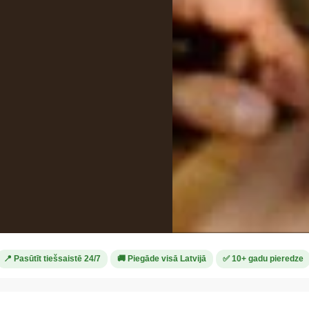
📍 Pasūtīt tiešsaistē 24/7
🚚 Piegāde visā Latvijā
✅ 10+ gadu pieredze