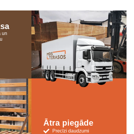
ksa
a un
šu
Ātra piegāde
Precīzi daudzumi