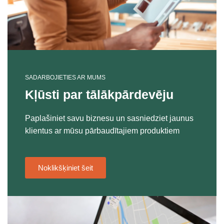
SADARBOJIETIES AR MUMS
Kļūsti par tālākpārdevēju
Paplašiniet savu biznesu un sasniedziet jaunus
klientus ar mūsu pārbaudītajiem produktiem
Noklikšķiniet šeit