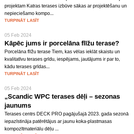
projektam Katras terases izbūve sākas ar projektēšanu un
nepieciešamo kompo...
TURPINĀT LASĪT
05 Feb 2024
Kāpēc jums ir porcelāna flīžu terase?
Porcelāna flīžu terase Tiem, kas vēlas ieklāt skaistu un
kvalitatīvu terases grīdu, iespējams, jautājums ir par to,
kādu terases grīdas...
TURPINĀT LASĪT
05 Feb 2024
„Scandic WPC terases dēļi – sezonas
jaunums
Terases centrs DECK PRO pagājušajā 2023. gada sezonā
iepazīstināja patērētājus ar jaunu koka-plastmasas
kompozītmateriālu dēļu ...