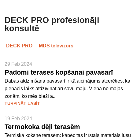
DECK PRO profesionāļi
konsultē
DECK PRO
MDS televizors
29 Feb 2024
Padomi terases kopšanai pavasarī
Dabas atdzimšana pavasarī ir kā aicinājums atcerēties, ka
pienācis laiks atdzīvināt arī savu māju. Viena no mājas
zonām, ko mēs bieži a...
TURPINĀT LASĪT
19 Feb 2024
Termokoka dēļi terasēm
Termiskā koksne terasēm: kāpēc tas ir īstais materiāls jūsu