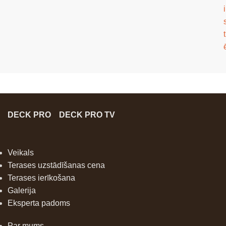
i
t
DECK PRO
DECK PRO TV
Veikals
Terases uzstādīšanas cena
Terases ierīkošana
Galerija
Eksperta padoms
Par mums