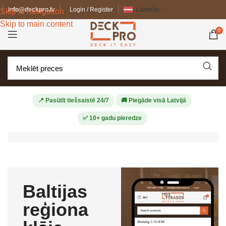
info@deckpro.lv
Login / Register
Latviešu
Skip to navigation
Skip to main content
0
📍 Pasūtīt tiešsaistē 24/7
🚚 Piegāde visā Latvijā
✅ 10+ gadu pieredze
Baltijas
reģiona