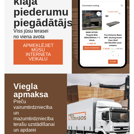
klāja
piederumu
piegādātājs
Viss jūsu terasei
no viena avota
APMEKLĒJIET
MŪSU
INTERNETA
VEIKALU
Viegla
apmaksa
Preču
vairumtirdzniecība
un
mazumtirdzniecība
terašu uzstādīšanai
un apdarei