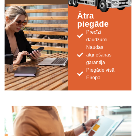
Ātra
piegāde
Precīzi
daudzumi
Naudas
atgriešanas
garantija
Piegāde visā
Eiropā