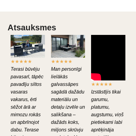
Atsauksmes
★
★
★
★
★
★
★
★
★
★
Terasi būvēju
Man personīgi
pavasarī, tāpēc
lielākās
pavadīju siltos
galvassāpes
★
★
★
★
★
vasaras
sagādā dažādu
Izstāstījis tikai
vakarus, ērti
materiālu un
garumu,
sēžot ārā ar
detaļu izvēle un
platumu,
mimozu rokās
salikšana –
augstumu, viņš
un apbrīnojot
dažāds koks,
pietiekami labi
dabu. Terase
miljons skrūvju
aprēķināja