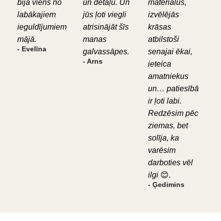
bija viens no
un detaļu. Un
materiālus,
labākajiem
jūs ļoti viegli
izvēlējās
ieguldījumiem
atrisinājāt šīs
krāsas
mājā.
manas
atbilstoši
- Evelīna
galvassāpes.
senajai ēkai,
- Arns
ieteica
amatniekus
un… patiesībā
ir ļoti labi.
Redzēsim pēc
ziemas, bet
solīja, ka
varēsim
darboties vēl
ilgi
😊.
- Ģedimins