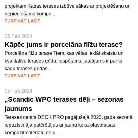
projektam Katras terases izbūve sākas ar projektēšanu un
nepieciešamo kompo...
TURPINĀT LASĪT
05 Feb 2024
Kāpēc jums ir porcelāna flīžu terase?
Porcelāna flīžu terase Tiem, kas vēlas ieklāt skaistu un
kvalitatīvu terases grīdu, iespējams, jautājums ir par to,
kādu terases grīdas...
TURPINĀT LASĪT
05 Feb 2024
„Scandic WPC terases dēļi – sezonas
jaunums
Terases centrs DECK PRO pagājušajā 2023. gada sezonā
iepazīstināja patērētājus ar jaunu koka-plastmasas
kompozītmateriālu dēļu ...