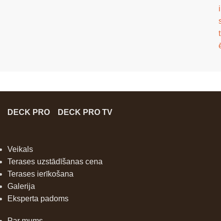
i
t
DECK PRO
DECK PRO TV
Veikals
Terases uzstādīšanas cena
Terases ierīkošana
Galerija
Eksperta padoms
Par mums