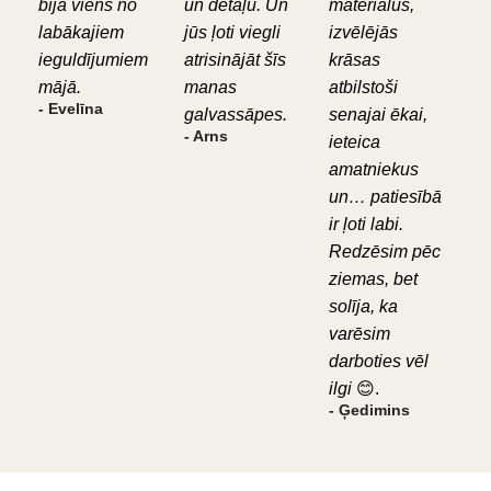
bija viens no
un detaļu. Un
materiālus,
labākajiem
jūs ļoti viegli
izvēlējās
ieguldījumiem
atrisinājāt šīs
krāsas
mājā.
manas
atbilstoši
- Evelīna
galvassāpes.
senajai ēkai,
- Arns
ieteica
amatniekus
un… patiesībā
ir ļoti labi.
Redzēsim pēc
ziemas, bet
solīja, ka
varēsim
darboties vēl
ilgi
😊.
- Ģedimins