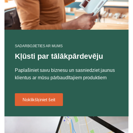
SADARBOJIETIES AR MUMS
Kļūsti par tālākpārdevēju
Paplašiniet savu biznesu un sasniedziet jaunus
klientus ar mūsu pārbaudītajiem produktiem
Noklikšķiniet šeit