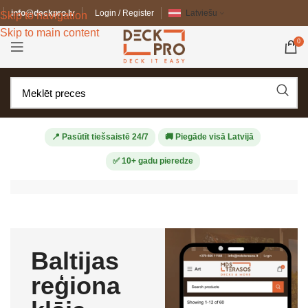
info@deckpro.lv
Login / Register
Latviešu
Skip to navigation
Skip to main content
0
📍 Pasūtīt tiešsaistē 24/7
🚚 Piegāde visā Latvijā
✅ 10+ gadu pieredze
Baltijas
reģiona