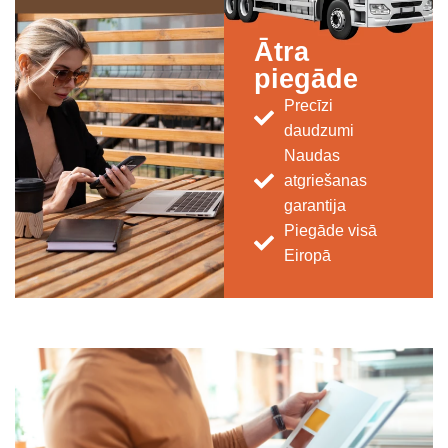
Ātra
piegāde
Precīzi
daudzumi
Naudas
atgriešanas
garantija
Piegāde visā
Eiropā