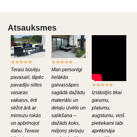
Atsauksmes
★
★
★
★
★
★
★
★
★
★
Terasi būvēju
Man personīgi
pavasarī, tāpēc
lielākās
pavadīju siltos
galvassāpes
★
★
★
★
★
vasaras
sagādā dažādu
Izstāstījis tikai
vakarus, ērti
materiālu un
garumu,
sēžot ārā ar
detaļu izvēle un
platumu,
mimozu rokās
salikšana –
augstumu, viņš
un apbrīnojot
dažāds koks,
pietiekami labi
dabu. Terase
miljons skrūvju
aprēķināja