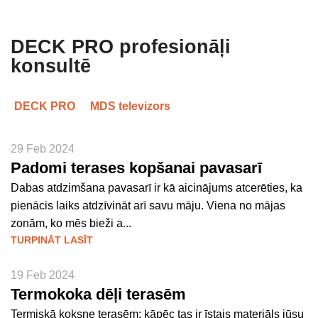
DECK PRO profesionāļi
konsultē
DECK PRO
MDS televizors
29 Feb 2024
Padomi terases kopšanai pavasarī
Dabas atdzimšana pavasarī ir kā aicinājums atcerēties, ka
pienācis laiks atdzīvināt arī savu māju. Viena no mājas
zonām, ko mēs bieži a...
TURPINĀT LASĪT
19 Feb 2024
Termokoka dēļi terasēm
Termiskā koksne terasēm: kāpēc tas ir īstais materiāls jūsu