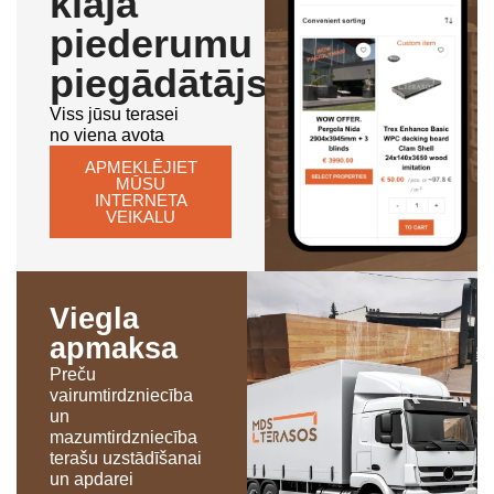
klāja
piederumu
piegādātājs
Viss jūsu terasei
no viena avota
APMEKLĒJIET
MŪSU
INTERNETA
VEIKALU
Viegla
apmaksa
Preču
vairumtirdzniecība
un
mazumtirdzniecība
terašu uzstādīšanai
un apdarei