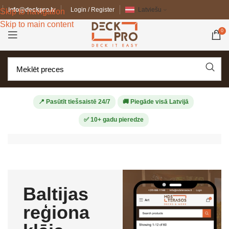
info@deckpro.lv
Login / Register
Latviešu
Skip to navigation
Skip to main content
0
📍 Pasūtīt tiešsaistē 24/7
🚚 Piegāde visā Latvijā
✅ 10+ gadu pieredze
Baltijas
reģiona