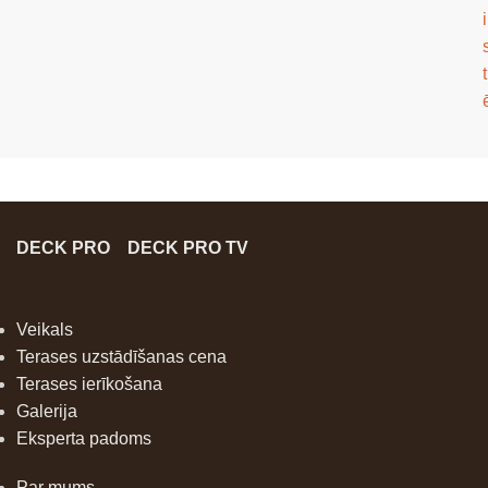
i
t
DECK PRO
DECK PRO TV
Veikals
Terases uzstādīšanas cena
Terases ierīkošana
Galerija
Eksperta padoms
Par mums