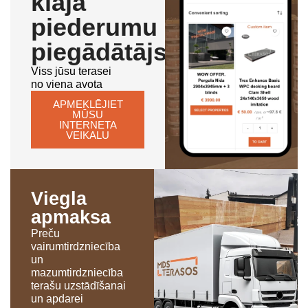
klāja
piederumu
piegādātājs
Viss jūsu terasei
no viena avota
APMEKLĒJIET
MŪSU
INTERNETA
VEIKALU
Viegla
apmaksa
Preču
vairumtirdzniecība
un
mazumtirdzniecība
terašu uzstādīšanai
un apdarei