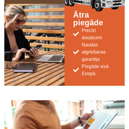
Ātra
piegāde
Precīzi
daudzumi
Naudas
atgriešanas
garantija
Piegāde visā
Eiropā