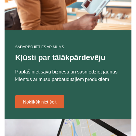
SADARBOJIETIES AR MUMS
Kļūsti par tālākpārdevēju
Paplašiniet savu biznesu un sasniedziet jaunus
klientus ar mūsu pārbaudītajiem produktiem
Noklikšķiniet šeit