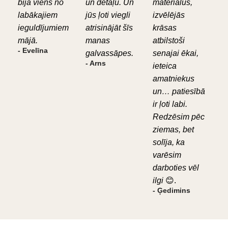
bija viens no
un detaļu. Un
materiālus,
labākajiem
jūs ļoti viegli
izvēlējās
ieguldījumiem
atrisinājāt šīs
krāsas
mājā.
manas
atbilstoši
- Evelīna
galvassāpes.
senajai ēkai,
- Arns
ieteica
amatniekus
un… patiesībā
ir ļoti labi.
Redzēsim pēc
ziemas, bet
solīja, ka
varēsim
darboties vēl
ilgi
😊.
- Ģedimins