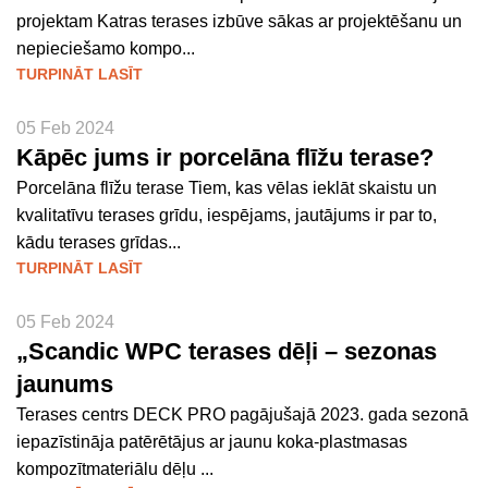
projektam Katras terases izbūve sākas ar projektēšanu un
nepieciešamo kompo...
TURPINĀT LASĪT
05 Feb 2024
Kāpēc jums ir porcelāna flīžu terase?
Porcelāna flīžu terase Tiem, kas vēlas ieklāt skaistu un
kvalitatīvu terases grīdu, iespējams, jautājums ir par to,
kādu terases grīdas...
TURPINĀT LASĪT
05 Feb 2024
„Scandic WPC terases dēļi – sezonas
jaunums
Terases centrs DECK PRO pagājušajā 2023. gada sezonā
iepazīstināja patērētājus ar jaunu koka-plastmasas
kompozītmateriālu dēļu ...