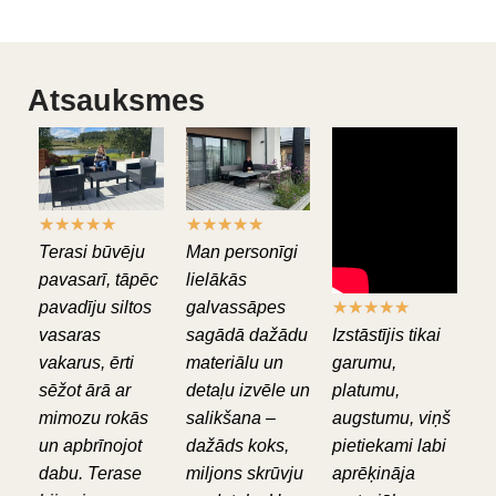
Atsauksmes
★
★
★
★
★
★
★
★
★
★
Terasi būvēju
Man personīgi
pavasarī, tāpēc
lielākās
pavadīju siltos
galvassāpes
★
★
★
★
★
vasaras
sagādā dažādu
Izstāstījis tikai
vakarus, ērti
materiālu un
garumu,
sēžot ārā ar
detaļu izvēle un
platumu,
mimozu rokās
salikšana –
augstumu, viņš
un apbrīnojot
dažāds koks,
pietiekami labi
dabu. Terase
miljons skrūvju
aprēķināja