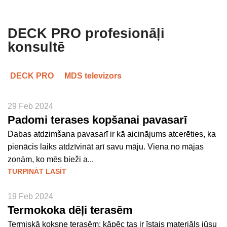
DECK PRO profesionāļi
konsultē
DECK PRO
MDS televizors
29 Feb 2024
Padomi terases kopšanai pavasarī
Dabas atdzimšana pavasarī ir kā aicinājums atcerēties, ka
pienācis laiks atdzīvināt arī savu māju. Viena no mājas
zonām, ko mēs bieži a...
TURPINĀT LASĪT
19 Feb 2024
Termokoka dēļi terasēm
Termiskā koksne terasēm: kāpēc tas ir īstais materiāls jūsu