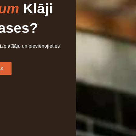
ium
Klāji
rases?
 izplatītāju un pievienojieties
ĀK