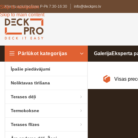
Skip to navigation
Klientu apkalpošana P-Pk 7:30-16:30
info@deckpro.lv
Skip to main content
Pārlūkot kategorijas
Galerija
Eksperta 
Īpašie piedāvājumi
Visas prec
Noliktavas tīrīšana
Terases dēļi
Termokoksne
Terases flīzes