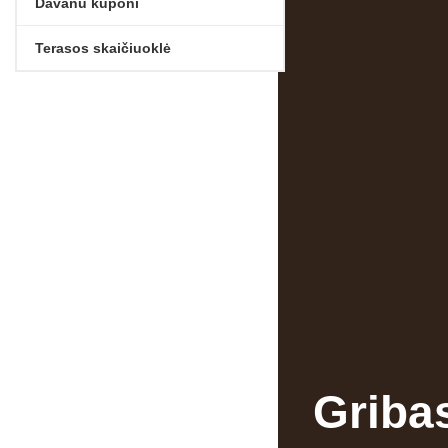
Dāvanu kuponi
Terasos skaičiuoklė
Griba