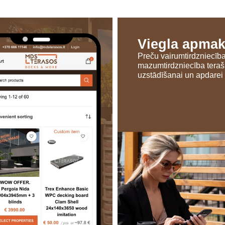
Viegla apma
Preču vairumtirdzniecīb
mazumtirdzniecība tera
uzstādīšanai un apdarei