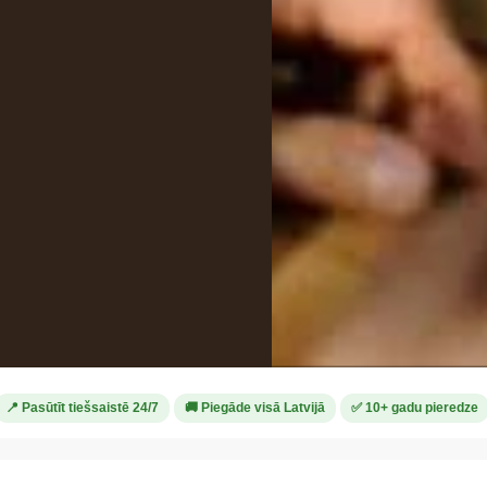
📍 Pasūtīt tiešsaistē 24/7
🚚 Piegāde visā Latvijā
✅ 10+ gadu pieredze