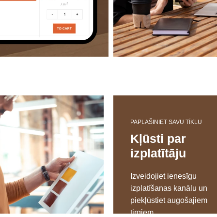
PAPLAŠINIET SAVU TĪKLU
Kļūsti par
izplatītāju
Izveidojiet ienesīgu
izplatīšanas kanālu un
piekļūstiet augošajiem
tirgiem