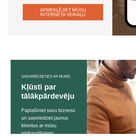
APMEKLĒJIET MŪSU
INTERNETA VEIKALU
SADARBOJIETIES AR MUMS
Kļūsti par
tālākpārdevēju
Paplašiniet savu biznesu
un sasniedziet jaunus
klientus ar mūsu
pārbaudītajiem