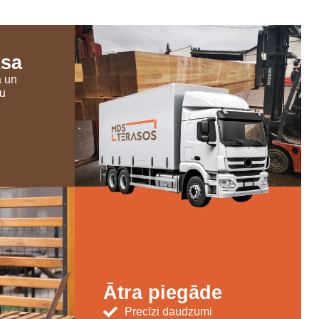
ksa
a un
šu
Ātra piegāde
Precīzi daudzumi