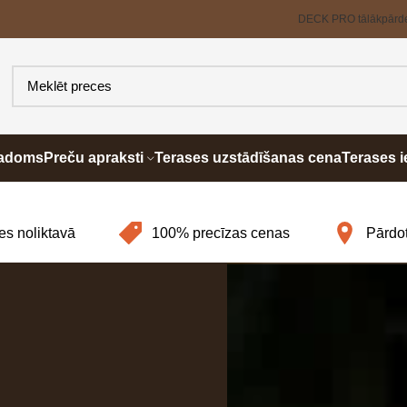
DECK PRO tālākpārd
padoms
Preču apraksti
Terases uzstādīšanas cena
Terases i
es noliktavā
100% precīzas cenas
Pārdot