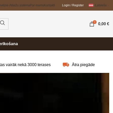
evējs
e-Atlaižu sistēma
Par mums
Kontakti
Login / Register
Latviešu
0
0,00
€
erīkošana
as vairāk nekā 3000 terases
Ātra piegāde