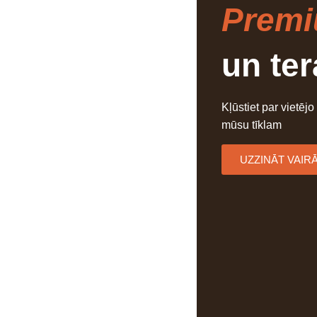
Prem
un te
Kļūstiet par vietējo
mūsu tīklam
UZZINĀT VAIR