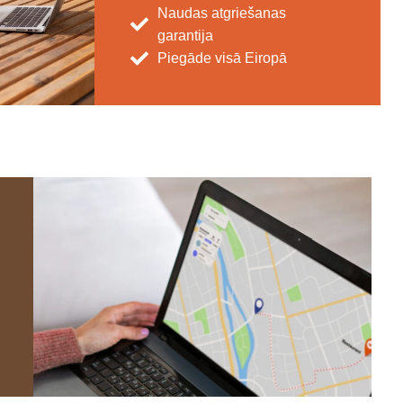
Naudas atgriešanas
garantija
Piegāde visā Eiropā