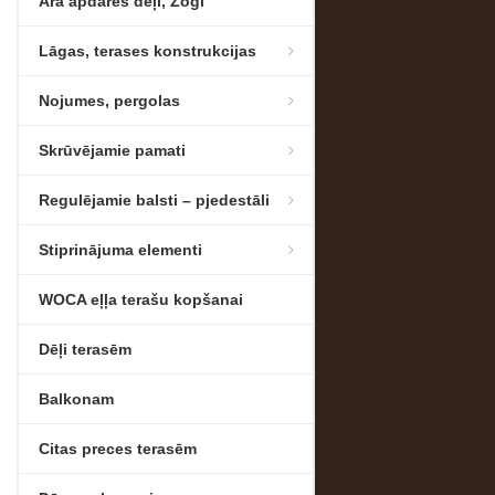
Āra apdares dēļi, Žogi
Lāgas, terases konstrukcijas
Nojumes, pergolas
Skrūvējamie pamati
Regulējamie balsti – pjedestāli
Stiprinājuma elementi
WOCA eļļa terašu kopšanai
Dēļi terasēm
Balkonam
Citas preces terasēm