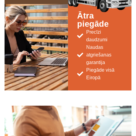
Ātra
piegāde
Precīzi
daudzumi
Naudas
atgriešanas
garantija
Piegāde visā
Eiropā