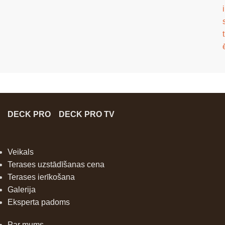
i
t
DECK PRO
DECK PRO TV
Veikals
Terases uzstādīšanas cena
Terases ierīkošana
Galerija
Eksperta padoms
Par mums