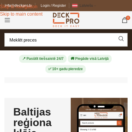
info@deckpro.lv
Login / Register
Latviešu
Skip to navigation
Skip to main content
0
📍 Pasūtīt tiešsaistē 24/7
🚚 Piegāde visā Latvijā
✅ 10+ gadu pieredze
Baltijas
reģiona