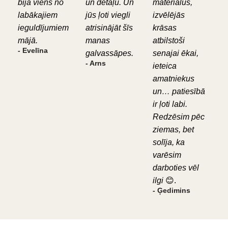
bija viens no
un detaļu. Un
materiālus,
labākajiem
jūs ļoti viegli
izvēlējās
ieguldījumiem
atrisinājāt šīs
krāsas
mājā.
manas
atbilstoši
- Evelīna
galvassāpes.
senajai ēkai,
- Arns
ieteica
amatniekus
un… patiesībā
ir ļoti labi.
Redzēsim pēc
ziemas, bet
solīja, ka
varēsim
darboties vēl
ilgi
😊.
- Ģedimins