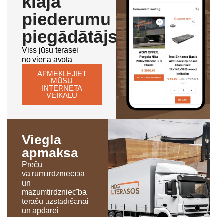
klāja
piederumu
piegādātājs
Viss jūsu terasei
no viena avota
APMEKLĒJIET
MŪSU
INTERNETA
VEIKALU
Viegla
apmaksa
Preču
vairumtirdzniecība
un
mazumtirdzniecība
terašu uzstādīšanai
un apdarei