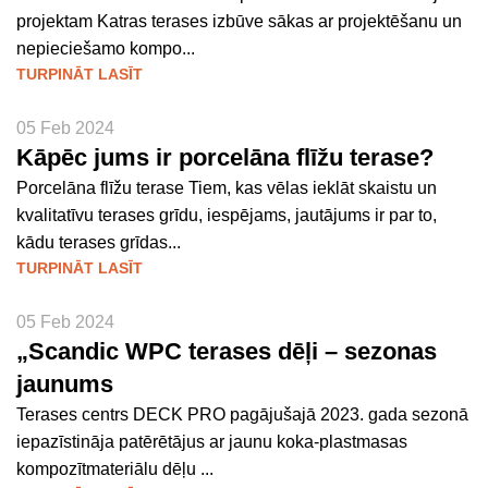
projektam Katras terases izbūve sākas ar projektēšanu un
nepieciešamo kompo...
TURPINĀT LASĪT
05 Feb 2024
Kāpēc jums ir porcelāna flīžu terase?
Porcelāna flīžu terase Tiem, kas vēlas ieklāt skaistu un
kvalitatīvu terases grīdu, iespējams, jautājums ir par to,
kādu terases grīdas...
TURPINĀT LASĪT
05 Feb 2024
„Scandic WPC terases dēļi – sezonas
jaunums
Terases centrs DECK PRO pagājušajā 2023. gada sezonā
iepazīstināja patērētājus ar jaunu koka-plastmasas
kompozītmateriālu dēļu ...