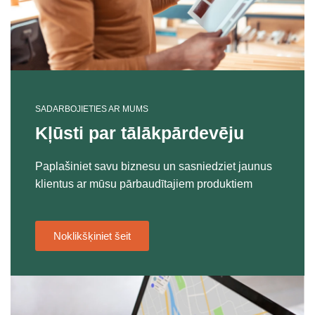
SADARBOJIETIES AR MUMS
Kļūsti par tālākpārdevēju
Paplašiniet savu biznesu un sasniedziet jaunus
klientus ar mūsu pārbaudītajiem produktiem
Noklikšķiniet šeit