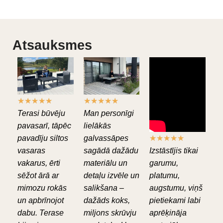
Atsauksmes
★
★
★
★
★
★
★
★
★
★
Terasi būvēju
Man personīgi
pavasarī, tāpēc
lielākās
pavadīju siltos
galvassāpes
★
★
★
★
★
vasaras
sagādā dažādu
Izstāstījis tikai
vakarus, ērti
materiālu un
garumu,
sēžot ārā ar
detaļu izvēle un
platumu,
mimozu rokās
salikšana –
augstumu, viņš
un apbrīnojot
dažāds koks,
pietiekami labi
dabu. Terase
miljons skrūvju
aprēķināja