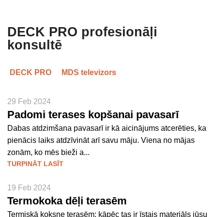
DECK PRO profesionāļi
konsultē
DECK PRO
MDS televizors
29 Feb 2024
Padomi terases kopšanai pavasarī
Dabas atdzimšana pavasarī ir kā aicinājums atcerēties, ka
pienācis laiks atdzīvināt arī savu māju. Viena no mājas
zonām, ko mēs bieži a...
TURPINĀT LASĪT
19 Feb 2024
Termokoka dēļi terasēm
Termiskā koksne terasēm: kāpēc tas ir īstais materiāls jūsu