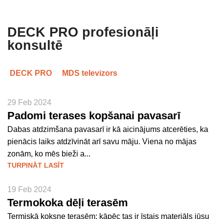
DECK PRO profesionāļi
konsultē
DECK PRO
MDS televizors
29 Feb 2024
Padomi terases kopšanai pavasarī
Dabas atdzimšana pavasarī ir kā aicinājums atcerēties, ka
pienācis laiks atdzīvināt arī savu māju. Viena no mājas
zonām, ko mēs bieži a...
TURPINĀT LASĪT
19 Feb 2024
Termokoka dēļi terasēm
Termiskā koksne terasēm: kāpēc tas ir īstais materiāls jūsu