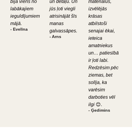
bija viens no
un detaļu. Un
materiālus,
labākajiem
jūs ļoti viegli
izvēlējās
ieguldījumiem
atrisinājāt šīs
krāsas
mājā.
manas
atbilstoši
- Evelīna
galvassāpes.
senajai ēkai,
- Arns
ieteica
amatniekus
un… patiesībā
ir ļoti labi.
Redzēsim pēc
ziemas, bet
solīja, ka
varēsim
darboties vēl
ilgi
😊.
- Ģedimins