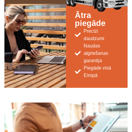
Ātra
piegāde
Precīzi
daudzumi
Naudas
atgriešanas
garantija
Piegāde visā
Eiropā