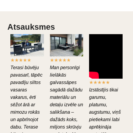
Atsauksmes
★
★
★
★
★
★
★
★
★
★
Terasi būvēju
Man personīgi
pavasarī, tāpēc
lielākās
pavadīju siltos
galvassāpes
★
★
★
★
★
vasaras
sagādā dažādu
Izstāstījis tikai
vakarus, ērti
materiālu un
garumu,
sēžot ārā ar
detaļu izvēle un
platumu,
mimozu rokās
salikšana –
augstumu, viņš
un apbrīnojot
dažāds koks,
pietiekami labi
dabu. Terase
miljons skrūvju
aprēķināja