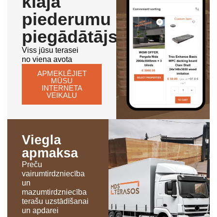
klāja
piederumu
piegādātājs
Viss jūsu terasei
no viena avota
APMEKLĒJIET
MŪSU
INTERNETA
VEIKALU
Viegla
apmaksa
Preču
vairumtirdzniecība
un
mazumtirdzniecība
terašu uzstādīšanai
un apdarei