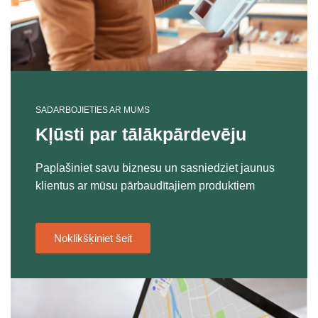
SADARBOJIETIES AR MUMS
Kļūsti par tālākpārdevēju
Paplašiniet savu biznesu un sasniedziet jaunus
klientus ar mūsu pārbaudītajiem produktiem
Noklikšķiniet šeit