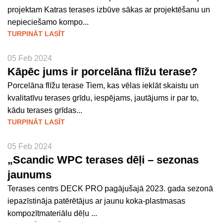
projektam Katras terases izbūve sākas ar projektēšanu un
nepieciešamo kompo...
TURPINĀT LASĪT
05 Feb 2024
Kāpēc jums ir porcelāna flīžu terase?
Porcelāna flīžu terase Tiem, kas vēlas ieklāt skaistu un
kvalitatīvu terases grīdu, iespējams, jautājums ir par to,
kādu terases grīdas...
TURPINĀT LASĪT
05 Feb 2024
„Scandic WPC terases dēļi – sezonas
jaunums
Terases centrs DECK PRO pagājušajā 2023. gada sezonā
iepazīstināja patērētājus ar jaunu koka-plastmasas
kompozītmateriālu dēļu ...