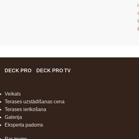
i
t
DECK PRO
DECK PRO TV
Veikals
Terases uzstādīšanas cena
Terases ierīkošana
Galerija
Eksperta padoms
Par mums