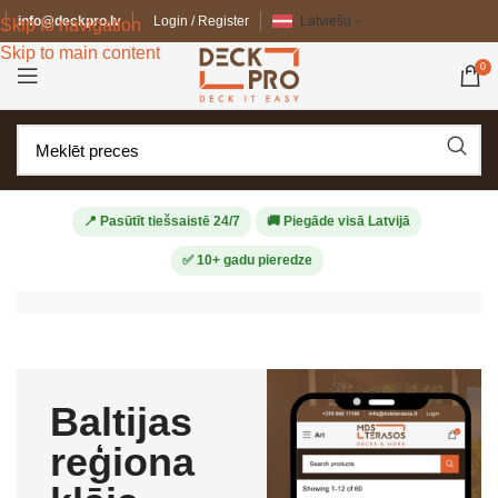
info@deckpro.lv
Login / Register
Latviešu
Skip to navigation
Skip to main content
0
📍 Pasūtīt tiešsaistē 24/7
🚚 Piegāde visā Latvijā
✅ 10+ gadu pieredze
Baltijas
reģiona