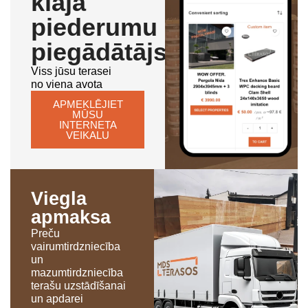
klāja
piederumu
piegādātājs
Viss jūsu terasei
no viena avota
APMEKLĒJIET
MŪSU
INTERNETA
VEIKALU
Viegla
apmaksa
Preču
vairumtirdzniecība
un
mazumtirdzniecība
terašu uzstādīšanai
un apdarei