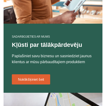
SADARBOJIETIES AR MUMS
Kļūsti par tālākpārdevēju
Paplašiniet savu biznesu un sasniedziet jaunus
klientus ar mūsu pārbaudītajiem produktiem
Noklikšķiniet šeit