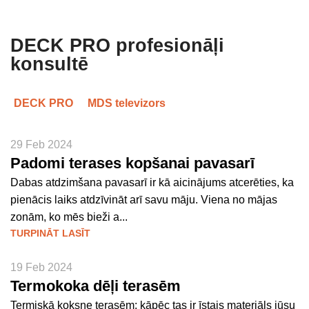
DECK PRO profesionāļi
konsultē
DECK PRO
MDS televizors
29 Feb 2024
Padomi terases kopšanai pavasarī
Dabas atdzimšana pavasarī ir kā aicinājums atcerēties, ka
pienācis laiks atdzīvināt arī savu māju. Viena no mājas
zonām, ko mēs bieži a...
TURPINĀT LASĪT
19 Feb 2024
Termokoka dēļi terasēm
Termiskā koksne terasēm: kāpēc tas ir īstais materiāls jūsu