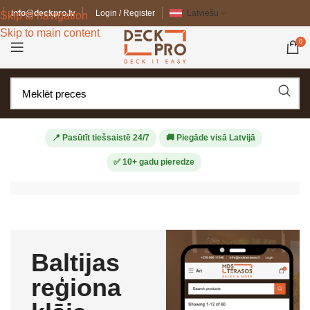
info@deckpro.lv
Login / Register
Latviešu
Skip to navigation
Skip to main content
0
📍 Pasūtīt tiešsaistē 24/7
🚚 Piegāde visā Latvijā
✅ 10+ gadu pieredze
Baltijas
reģiona