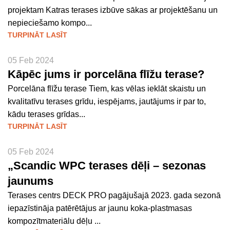
projektam Katras terases izbūve sākas ar projektēšanu un
nepieciešamo kompo...
TURPINĀT LASĪT
05 Feb 2024
Kāpēc jums ir porcelāna flīžu terase?
Porcelāna flīžu terase Tiem, kas vēlas ieklāt skaistu un
kvalitatīvu terases grīdu, iespējams, jautājums ir par to,
kādu terases grīdas...
TURPINĀT LASĪT
05 Feb 2024
„Scandic WPC terases dēļi – sezonas
jaunums
Terases centrs DECK PRO pagājušajā 2023. gada sezonā
iepazīstināja patērētājus ar jaunu koka-plastmasas
kompozītmateriālu dēļu ...