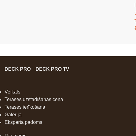
i
t
DECK PRO
DECK PRO TV
Veikals
Terases uzstādīšanas cena
Terases ierīkošana
Galerija
Eksperta padoms
Par mums