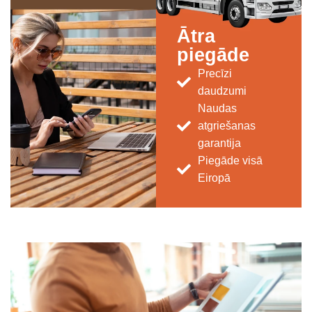
Ātra
piegāde
Precīzi
daudzumi
Naudas
atgriešanas
garantija
Piegāde visā
Eiropā