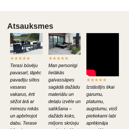
Atsauksmes
★
★
★
★
★
★
★
★
★
★
Terasi būvēju
Man personīgi
pavasarī, tāpēc
lielākās
pavadīju siltos
galvassāpes
★
★
★
★
★
vasaras
sagādā dažādu
Izstāstījis tikai
vakarus, ērti
materiālu un
garumu,
sēžot ārā ar
detaļu izvēle un
platumu,
mimozu rokās
salikšana –
augstumu, viņš
un apbrīnojot
dažāds koks,
pietiekami labi
dabu. Terase
miljons skrūvju
aprēķināja