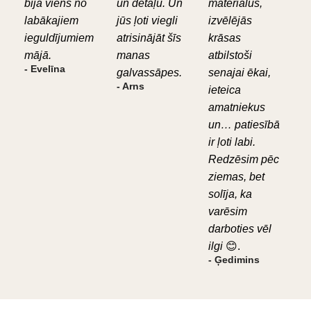
bija viens no
un detaļu. Un
materiālus,
labākajiem
jūs ļoti viegli
izvēlējās
ieguldījumiem
atrisinājāt šīs
krāsas
mājā.
manas
atbilstoši
- Evelīna
galvassāpes.
senajai ēkai,
- Arns
ieteica
amatniekus
un… patiesībā
ir ļoti labi.
Redzēsim pēc
ziemas, bet
solīja, ka
varēsim
darboties vēl
ilgi
😊.
- Ģedimins