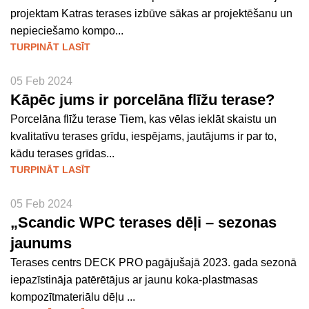
projektam Katras terases izbūve sākas ar projektēšanu un
nepieciešamo kompo...
TURPINĀT LASĪT
05 Feb 2024
Kāpēc jums ir porcelāna flīžu terase?
Porcelāna flīžu terase Tiem, kas vēlas ieklāt skaistu un
kvalitatīvu terases grīdu, iespējams, jautājums ir par to,
kādu terases grīdas...
TURPINĀT LASĪT
05 Feb 2024
„Scandic WPC terases dēļi – sezonas
jaunums
Terases centrs DECK PRO pagājušajā 2023. gada sezonā
iepazīstināja patērētājus ar jaunu koka-plastmasas
kompozītmateriālu dēļu ...