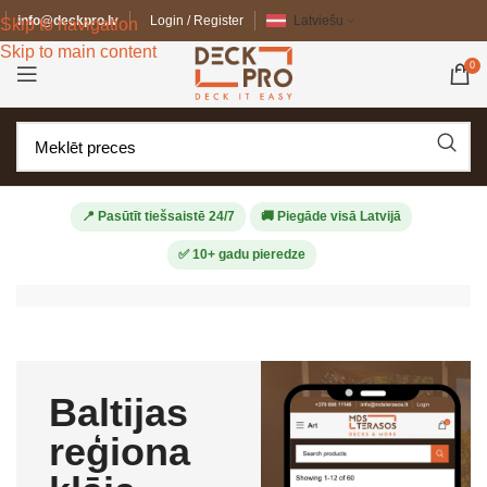
info@deckpro.lv
Login / Register
Latviešu
Skip to navigation
Skip to main content
0
📍 Pasūtīt tiešsaistē 24/7
🚚 Piegāde visā Latvijā
✅ 10+ gadu pieredze
Baltijas
reģiona