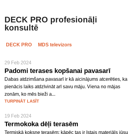
DECK PRO profesionāļi
konsultē
DECK PRO
MDS televizors
29 Feb 2024
Padomi terases kopšanai pavasarī
Dabas atdzimšana pavasarī ir kā aicinājums atcerēties, ka
pienācis laiks atdzīvināt arī savu māju. Viena no mājas
zonām, ko mēs bieži a...
TURPINĀT LASĪT
19 Feb 2024
Termokoka dēļi terasēm
Termiskā koksne terasēm: kāpēc tas ir īstais materiāls jūsu