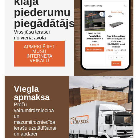
klāja
piederumu
piegādātājs
Viss jūsu terasei
no viena avota
APMEKLĒJIET
MŪSU
INTERNETA
VEIKALU
Viegla
apmaksa
Preču
vairumtirdzniecība
un
mazumtirdzniecība
terašu uzstādīšanai
un apdarei