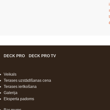
i
t
DECK PRO
DECK PRO TV
Veikals
Terases uzstādīšanas cena
Terases ierīkošana
Galerija
Eksperta padoms
Par mums