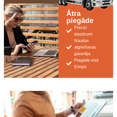
Ātra
piegāde
Precīzi
daudzumi
Naudas
atgriešanas
garantija
Piegāde visā
Eiropā