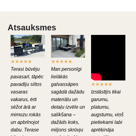
Atsauksmes
★
★
★
★
★
★
★
★
★
★
Terasi būvēju
Man personīgi
pavasarī, tāpēc
lielākās
pavadīju siltos
galvassāpes
★
★
★
★
★
vasaras
sagādā dažādu
Izstāstījis tikai
vakarus, ērti
materiālu un
garumu,
sēžot ārā ar
detaļu izvēle un
platumu,
mimozu rokās
salikšana –
augstumu, viņš
un apbrīnojot
dažāds koks,
pietiekami labi
dabu. Terase
miljons skrūvju
aprēķināja