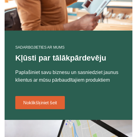
SADARBOJIETIES AR MUMS
Kļūsti par tālākpārdevēju
Paplašiniet savu biznesu un sasniedziet jaunus
klientus ar mūsu pārbaudītajiem produktiem
Noklikšķiniet šeit