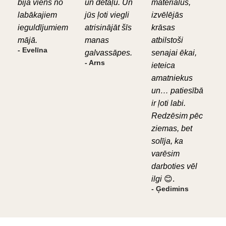
bija viens no
un detaļu. Un
materiālus,
labākajiem
jūs ļoti viegli
izvēlējās
ieguldījumiem
atrisinājāt šīs
krāsas
mājā.
manas
atbilstoši
- Evelīna
galvassāpes.
senajai ēkai,
- Arns
ieteica
amatniekus
un… patiesībā
ir ļoti labi.
Redzēsim pēc
ziemas, bet
solīja, ka
varēsim
darboties vēl
ilgi
😊.
- Ģedimins