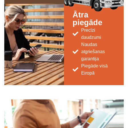
Ātra
piegāde
Precīzi
daudzumi
Naudas
atgriešanas
garantija
Piegāde visā
Eiropā