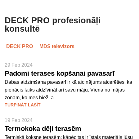
DECK PRO profesionāļi
konsultē
DECK PRO
MDS televizors
29 Feb 2024
Padomi terases kopšanai pavasarī
Dabas atdzimšana pavasarī ir kā aicinājums atcerēties, ka
pienācis laiks atdzīvināt arī savu māju. Viena no mājas
zonām, ko mēs bieži a...
TURPINĀT LASĪT
19 Feb 2024
Termokoka dēļi terasēm
Termiskā koksne terasēm: kāpēc tas ir īstais materiāls jūsu