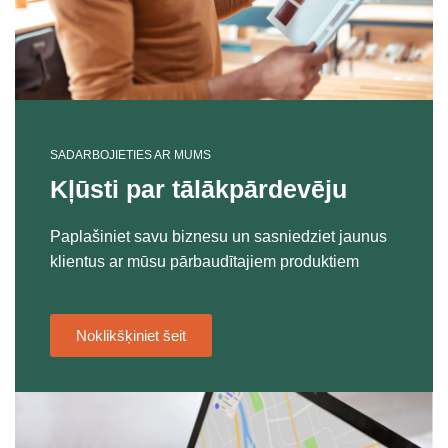
SADARBOJIETIES AR MUMS
Kļūsti par tālākpārdevēju
Paplašiniet savu biznesu un sasniedziet jaunus
klientus ar mūsu pārbaudītajiem produktiem
Noklikšķiniet šeit