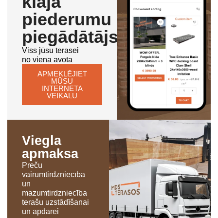
klāja
piederumu
piegādātājs
Viss jūsu terasei
no viena avota
APMEKLĒJIET
MŪSU
INTERNETA
VEIKALU
Viegla
apmaksa
Preču
vairumtirdzniecība
un
mazumtirdzniecība
terašu uzstādīšanai
un apdarei