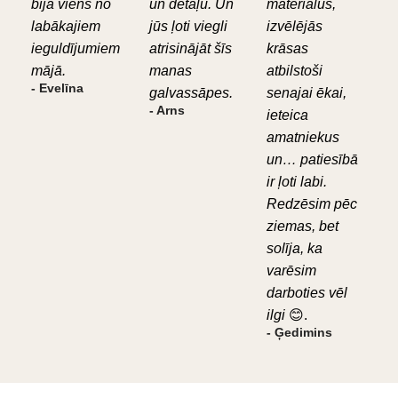
bija viens no
un detaļu. Un
materiālus,
labākajiem
jūs ļoti viegli
izvēlējās
ieguldījumiem
atrisinājāt šīs
krāsas
mājā.
manas
atbilstoši
- Evelīna
galvassāpes.
senajai ēkai,
- Arns
ieteica
amatniekus
un… patiesībā
ir ļoti labi.
Redzēsim pēc
ziemas, bet
solīja, ka
varēsim
darboties vēl
ilgi
😊.
- Ģedimins