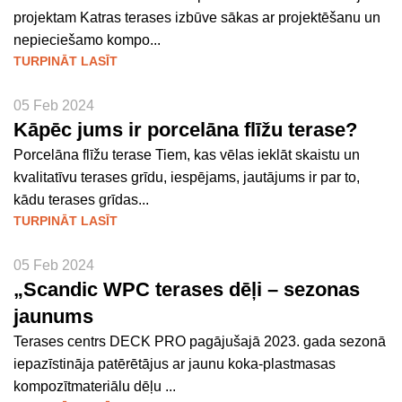
projektam Katras terases izbūve sākas ar projektēšanu un
nepieciešamo kompo...
TURPINĀT LASĪT
05 Feb 2024
Kāpēc jums ir porcelāna flīžu terase?
Porcelāna flīžu terase Tiem, kas vēlas ieklāt skaistu un
kvalitatīvu terases grīdu, iespējams, jautājums ir par to,
kādu terases grīdas...
TURPINĀT LASĪT
05 Feb 2024
„Scandic WPC terases dēļi – sezonas
jaunums
Terases centrs DECK PRO pagājušajā 2023. gada sezonā
iepazīstināja patērētājus ar jaunu koka-plastmasas
kompozītmateriālu dēļu ...