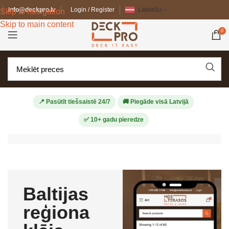
info@deckpro.lv
Login / Register
Latviešu
Skip to navigation
Skip to main content
0
📍 Pasūtīt tiešsaistē 24/7
🚚 Piegāde visā Latvijā
✅ 10+ gadu pieredze
Baltijas
reģiona