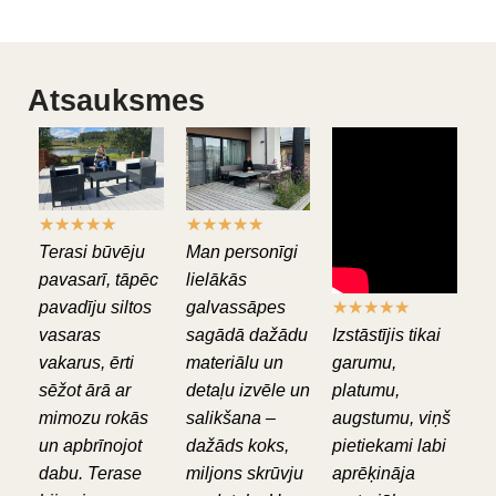
Atsauksmes
★
★
★
★
★
★
★
★
★
★
Terasi būvēju
Man personīgi
pavasarī, tāpēc
lielākās
pavadīju siltos
galvassāpes
★
★
★
★
★
vasaras
sagādā dažādu
Izstāstījis tikai
vakarus, ērti
materiālu un
garumu,
sēžot ārā ar
detaļu izvēle un
platumu,
mimozu rokās
salikšana –
augstumu, viņš
un apbrīnojot
dažāds koks,
pietiekami labi
dabu. Terase
miljons skrūvju
aprēķināja