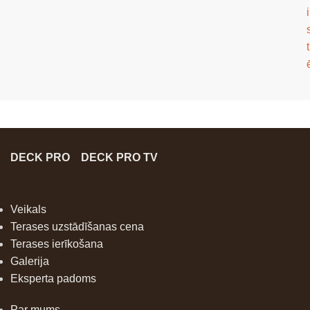
i
t
DECK PRO
DECK PRO TV
Veikals
Terases uzstādīšanas cena
Terases ierīkošana
Galerija
Eksperta padoms
Par mums