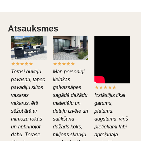
Atsauksmes
★
★
★
★
★
★
★
★
★
★
Terasi būvēju
Man personīgi
pavasarī, tāpēc
lielākās
pavadīju siltos
galvassāpes
★
★
★
★
★
vasaras
sagādā dažādu
Izstāstījis tikai
vakarus, ērti
materiālu un
garumu,
sēžot ārā ar
detaļu izvēle un
platumu,
mimozu rokās
salikšana –
augstumu, viņš
un apbrīnojot
dažāds koks,
pietiekami labi
dabu. Terase
miljons skrūvju
aprēķināja