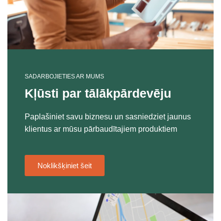
SADARBOJIETIES AR MUMS
Kļūsti par tālākpārdevēju
Paplašiniet savu biznesu un sasniedziet jaunus
klientus ar mūsu pārbaudītajiem produktiem
Noklikšķiniet šeit