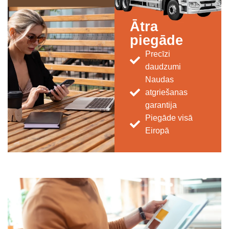
Ātra
piegāde
Precīzi
daudzumi
Naudas
atgriešanas
garantija
Piegāde visā
Eiropā