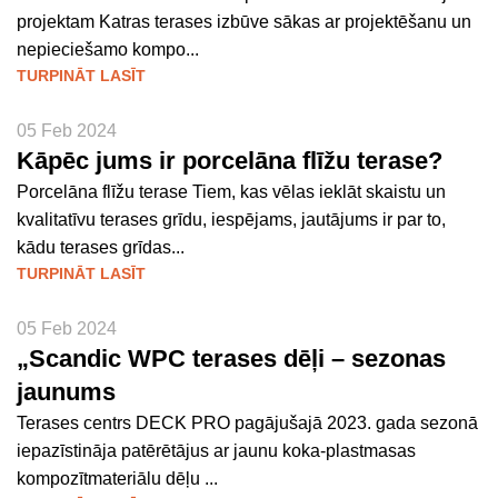
projektam Katras terases izbūve sākas ar projektēšanu un
nepieciešamo kompo...
TURPINĀT LASĪT
05 Feb 2024
Kāpēc jums ir porcelāna flīžu terase?
Porcelāna flīžu terase Tiem, kas vēlas ieklāt skaistu un
kvalitatīvu terases grīdu, iespējams, jautājums ir par to,
kādu terases grīdas...
TURPINĀT LASĪT
05 Feb 2024
„Scandic WPC terases dēļi – sezonas
jaunums
Terases centrs DECK PRO pagājušajā 2023. gada sezonā
iepazīstināja patērētājus ar jaunu koka-plastmasas
kompozītmateriālu dēļu ...