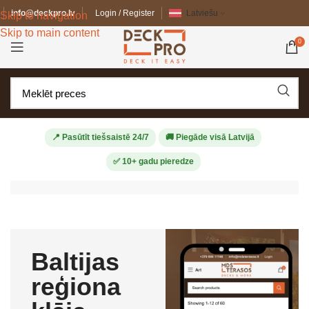
info@deckpro.lv
Login / Register
Latviešu
Skip to navigation
Skip to main content
0
📍 Pasūtīt tiešsaistē 24/7
🚚 Piegāde visā Latvijā
✅ 10+ gadu pieredze
Baltijas
reģiona