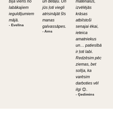
bija viens no
un detaļu. Un
materiālus,
labākajiem
jūs ļoti viegli
izvēlējās
ieguldījumiem
atrisinājāt šīs
krāsas
mājā.
manas
atbilstoši
- Evelīna
galvassāpes.
senajai ēkai,
- Arns
ieteica
amatniekus
un… patiesībā
ir ļoti labi.
Redzēsim pēc
ziemas, bet
solīja, ka
varēsim
darboties vēl
ilgi
😊.
- Ģedimins