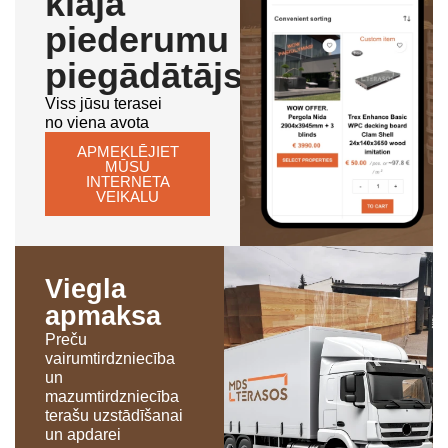
klāja
piederumu
piegādātājs
Viss jūsu terasei
no viena avota
APMEKLĒJIET
MŪSU
INTERNETA
VEIKALU
Viegla
apmaksa
Preču
vairumtirdzniecība
un
mazumtirdzniecība
terašu uzstādīšanai
un apdarei