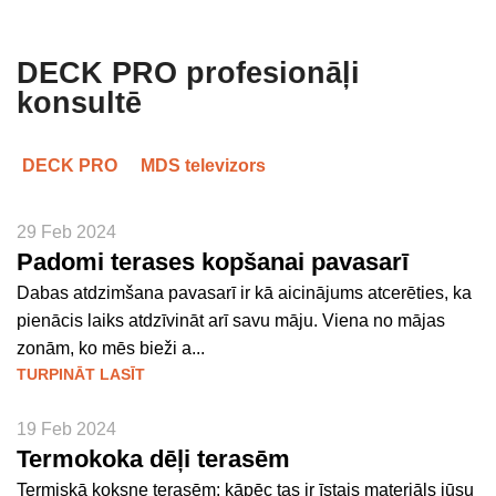
DECK PRO profesionāļi
konsultē
DECK PRO
MDS televizors
29 Feb 2024
Padomi terases kopšanai pavasarī
Dabas atdzimšana pavasarī ir kā aicinājums atcerēties, ka
pienācis laiks atdzīvināt arī savu māju. Viena no mājas
zonām, ko mēs bieži a...
TURPINĀT LASĪT
19 Feb 2024
Termokoka dēļi terasēm
Termiskā koksne terasēm: kāpēc tas ir īstais materiāls jūsu