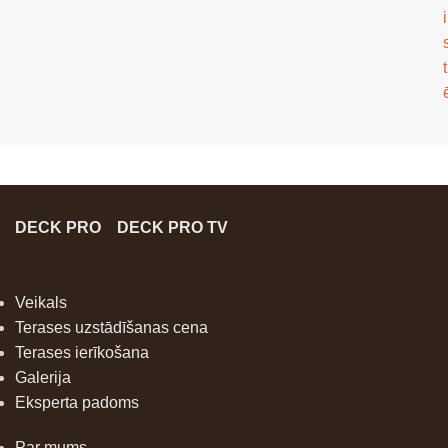
i
t
DECK PRO
DECK PRO TV
Veikals
Terases uzstādīšanas cena
Terases ierīkošana
Galerija
Eksperta padoms
Par mums