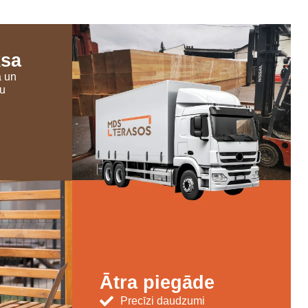
ksa
a un
šu
Ātra piegāde
Precīzi daudzumi