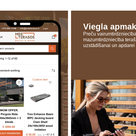
Viegla apma
Preču vairumtirdzniecīb
mazumtirdzniecība tera
uzstādīšanai un apdarei