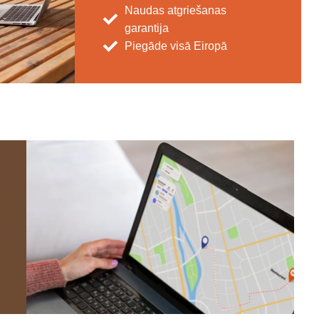
Naudas atgriešanas
garantija
Piegāde visā Eiropā