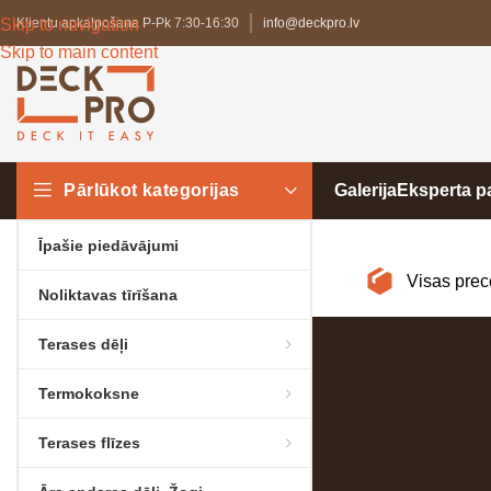
Skip to navigation
Klientu apkalpošana P-Pk 7:30-16:30
info@deckpro.lv
Skip to main content
Pārlūkot kategorijas
Galerija
Eksperta 
Īpašie piedāvājumi
Visas prec
Noliktavas tīrīšana
Terases dēļi
Termokoksne
Terases flīzes