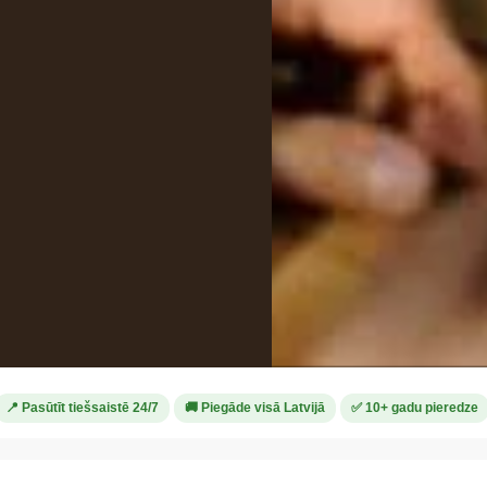
📍 Pasūtīt tiešsaistē 24/7
🚚 Piegāde visā Latvijā
✅ 10+ gadu pieredze