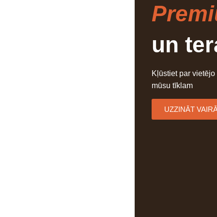
Prem
un te
Kļūstiet par vietējo
mūsu tīklam
UZZINĀT VAIR