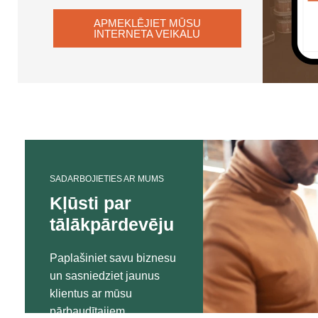
APMEKLĒJIET MŪSU
INTERNETA VEIKALU
SADARBOJIETIES AR MUMS
Kļūsti par
tālākpārdevēju
Paplašiniet savu biznesu
un sasniedziet jaunus
klientus ar mūsu
pārbaudītajiem