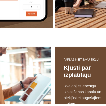
PAPLAŠINIET SAVU TĪKLU
Kļūsti par
izplatītāju
Izveidojiet ienesīgu
izplatīšanas kanālu un
piekļūstiet augošajiem
tirgiem