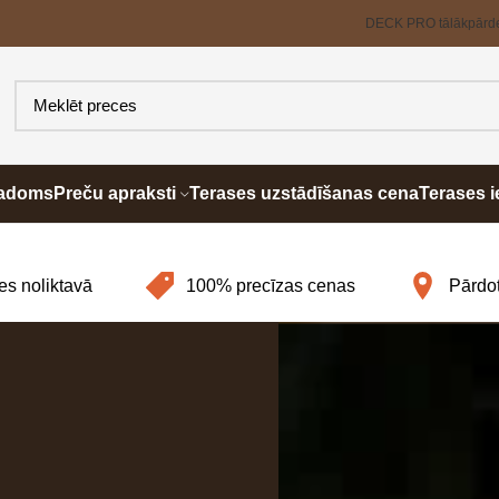
DECK PRO tālākpārd
padoms
Preču apraksti
Terases uzstādīšanas cena
Terases i
es noliktavā
100% precīzas cenas
Pārdot