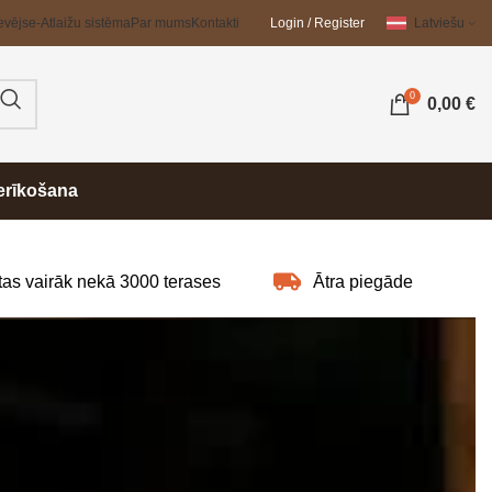
evējs
e-Atlaižu sistēma
Par mums
Kontakti
Login / Register
Latviešu
0
0,00
€
erīkošana
as vairāk nekā 3000 terases
Ātra piegāde