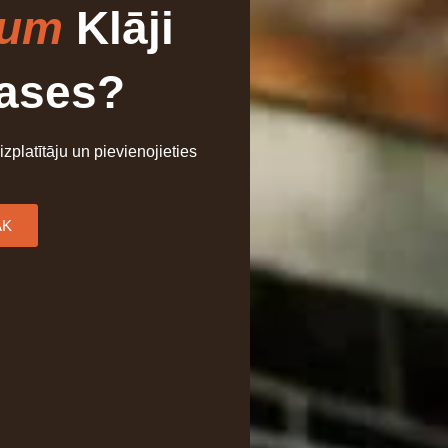
ium
Klāji
rases?
 izplatītāju un pievienojieties
ĀK