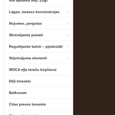
Āra apdares dēļi, Žogi
Lāgas, terases konstrukcijas
Nojumes, pergolas
Skrūvējamie pamati
Regulējamie balsti – pjedestāli
Stiprinājuma elementi
WOCA eļļa terašu kopšanai
Dēļi terasēm
Balkonam
Citas preces terasēm