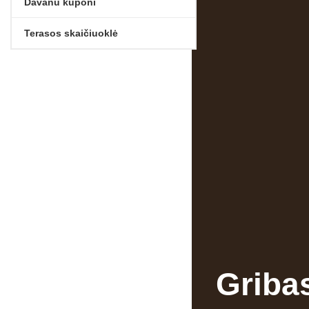
Dāvanu kuponi
Terasos skaičiuoklė
Griba