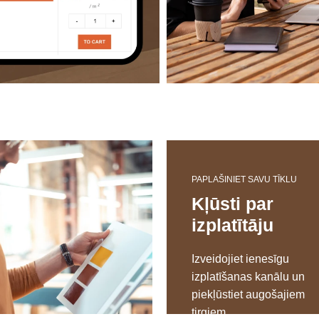
PAPLAŠINIET SAVU TĪKLU
Kļūsti par
izplatītāju
Izveidojiet ienesīgu
izplatīšanas kanālu un
piekļūstiet augošajiem
tirgiem