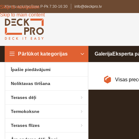
Skip to navigation
Klientu apkalpošana P-Pk 7:30-16:30
info@deckpro.lv
Skip to main content
Pārlūkot kategorijas
Galerija
Eksperta 
Īpašie piedāvājumi
Visas prec
Noliktavas tīrīšana
Terases dēļi
Termokoksne
Terases flīzes