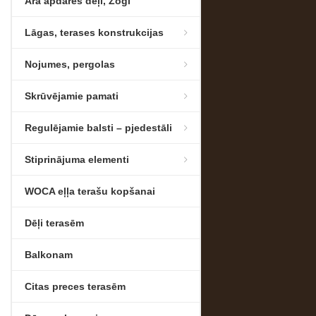
Āra apdares dēļi, Žogi
Lāgas, terases konstrukcijas
Nojumes, pergolas
Skrūvējamie pamati
Regulējamie balsti – pjedestāli
Stiprinājuma elementi
WOCA eļļa terašu kopšanai
Dēļi terasēm
Balkonam
Citas preces terasēm