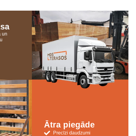
ksa
a un
šu
Ātra piegāde
Precīzi daudzumi