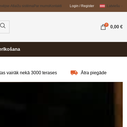
evējs
e-Atlaižu sistēma
Par mums
Kontakti
Login / Register
Latviešu
0
0,00
€
erīkošana
as vairāk nekā 3000 terases
Ātra piegāde