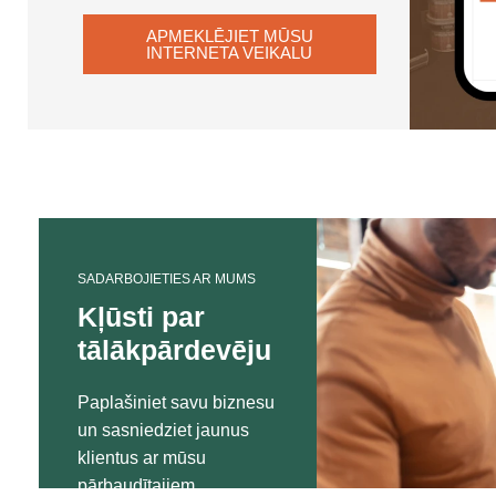
APMEKLĒJIET MŪSU
INTERNETA VEIKALU
SADARBOJIETIES AR MUMS
Kļūsti par
tālākpārdevēju
Paplašiniet savu biznesu
un sasniedziet jaunus
klientus ar mūsu
pārbaudītajiem