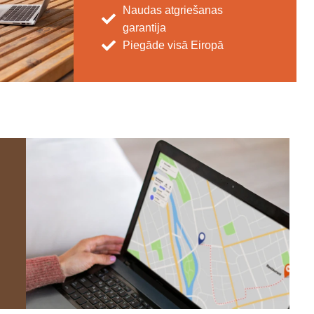
Naudas atgriešanas
garantija
Piegāde visā Eiropā