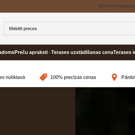
DECK PRO tālākpārd
padoms
Preču apraksti
Terases uzstādīšanas cena
Terases i
es noliktavā
100% precīzas cenas
Pārdot