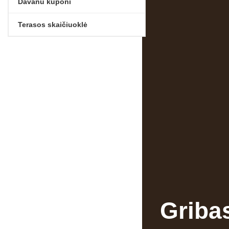
Dāvanu kuponi
Terasos skaičiuoklė
Griba