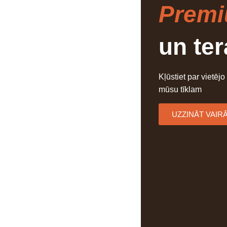
Prem
un te
Kļūstiet par vietējo
mūsu tīklam
UZZINĀT VAIR