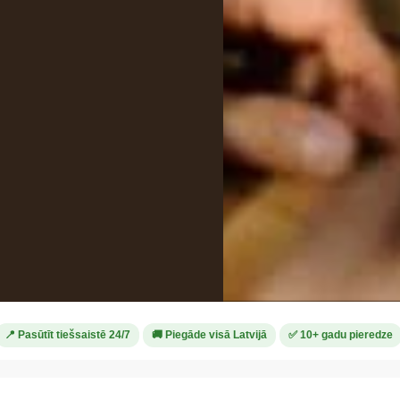
📍 Pasūtīt tiešsaistē 24/7
🚚 Piegāde visā Latvijā
✅ 10+ gadu pieredze