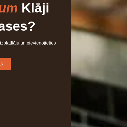
ium
Klāji
rases?
 izplatītāju un pievienojieties
ĀK