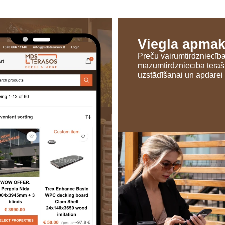
Viegla apma
Preču vairumtirdzniecīb
mazumtirdzniecība tera
uzstādīšanai un apdarei