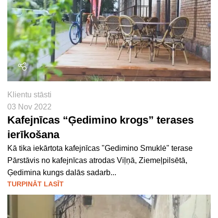
Klientu stāsti
03 Nov 2022
Kafejnīcas “Ģedimino krogs” terases
ierīkošana
Kā tika iekārtota kafejnīcas "Gedimino Smuklė" terase
Pārstāvis no kafejnīcas atrodas Viļņā, Ziemeļpilsētā,
Ģedimina kungs dalās sadarb...
TURPINĀT LASĪT