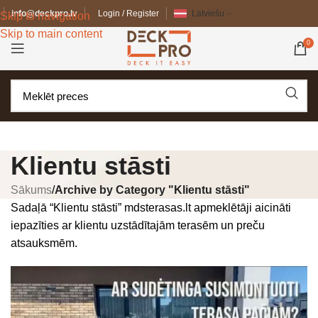
info@deckpro.lv
Login / Register
Latviešu
Skip to navigation
Skip to main content
0
Klientu stāsti
Sākums
/
Archive by Category "Klientu stāsti"
Sadaļā “Klientu stāsti” mdsterasas.lt apmeklētāji aicināti
iepazīties ar klientu uzstādītajām terasēm un preču
atsauksmēm.