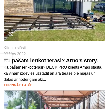
Klientu stāsti
03 Nov 2022
Kā pašam ierīkot terasi? Arno’s story.
Kā pašam ierīkot terasi? DECK PRO klients Arnas stāsta,
kā viņam izdevies uzstādīt an āra terase pie mājas un
dalās ar noderīgām atz...
TURPINĀT LASĪT