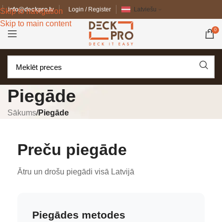
info@deckpro.lv
Login / Register
Latviešu
Skip to navigation
Skip to main content
0
Piegāde
Sākums
/
Piegāde
Preču piegāde
Ātru un drošu piegādi visā Latvijā
Piegādes metodes