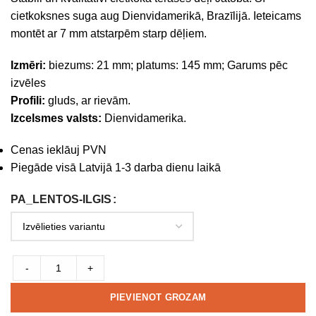
cietkoksnes suga aug Dienvidamerikā, Brazīlijā. Ieteicams
montēt ar 7 mm atstarpēm starp dēļiem.
Izmēri:
biezums: 21 mm; platums: 145 mm; Garums pēc
izvēles
Profili:
gluds, ar rievām.
Izcelsmes valsts:
Dienvidamerika.
Cenas ieklāuj PVN
Piegāde visā Latvijā 1-3 darba dienu laikā
PA_LENTOS-ILGIS
-
+
PIEVIENOT GROZAM