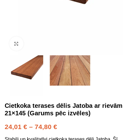
Click to enlarge
Cietkoka terases dēlis Jatoba ar rievām
21×145 (Garums pēc izvēles)
24,01
€
–
74,80
€
Stabili un kvalitatīvi cietkoka terases dēļi Jatoba. Šī