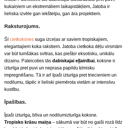
kukaiņiem un ekstremāliem laikapstākļiem, Jatoba ir
lieliska izvēle gan iekštelpu, gan āra projektiem.
Raksturojums.
Šī
cietkoksnes
suga izceļas ar saviem tropiskajiem,
elegantajiem koka rakstiem. Jatoba cietkoka dēļu virsmām
var būt tumšākas svītras, kas piešķir eksotisku, unikālu
dizainu. Pateicoties tās
dabiskajai eļļainībai
, koksne ir
izturīga pret puvi un neprasa papildu ķīmisku
impregnēšanu. Tā ir arī īpaši izturīga pret triecieniem un
nodilumu, tāpēc ir lieliski piemērota vietām ar intensīvu
kustību.
Īpašības.
Īpaši izturīga
,
blīva un nodilumizturīga koksne.
Tropisko krāsu maiņa
– sākumā var būt no gaiši rozā līdz