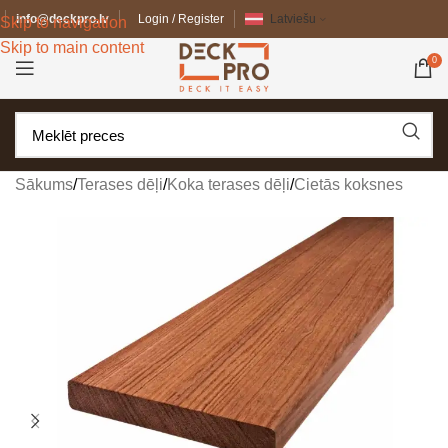
info@deckpro.lv
Login / Register
Latviešu
Skip to navigation
Skip to main content
0
Sākums
/
Terases dēļi
/
Koka terases dēļi
/
Cietās koksnes