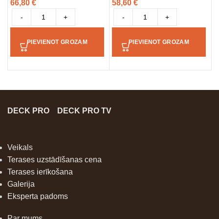
66,80
€
58,60
€
7
-
+
-
+
PIEVIENOT GROZAM
PIEVIENOT GROZAM
DECK PRO
DECK PRO TV
Veikals
Terases uzstādīšanas cena
Terases ierīkošana
Galerija
Eksperta padoms
Par mums