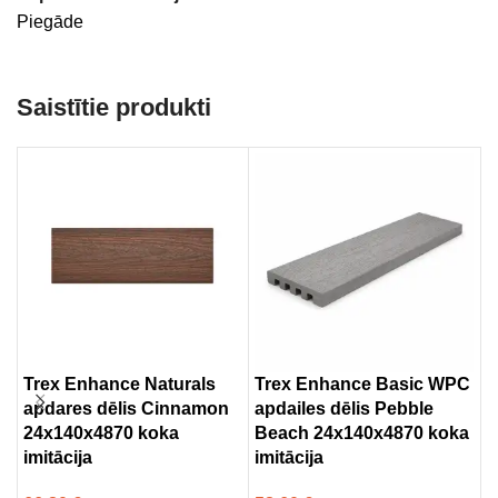
Piegāde
Saistītie produkti
Trex Enhance Naturals
Trex Enhance Basic WPC
T
apdares dēlis Cinnamon
apdailes dēlis Pebble
d
24x140x4870 koka
Beach 24x140x4870 koka
2
imitācija
imitācija
i