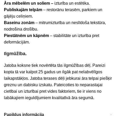
Āra mēbelēm un soliem –
izturība un estētika.
Publiskajām telpām
– restorānu terasēm, parkiem un
gājēju celiņiem.
Baseinu zonām
– mitrumizturība un neslīdoša tekstūra,
nodrošina drošību.
Piestātnēm un kāpnēm
– stabilitāte un izturība pret
deformācijām.
Ilgmūžība.
Jatoba koksne tiek novērtēta tās ilgmūžības dēļ. Pareizi
kopta tā var kalpot 25 gadus un ilgāk pat nelabvēlīgos
laikapstākļos. Jatoba terases dēļi jebkurai āra telpai piešķir
greznu un dabisku izskatu. Pateicoties to neparastajai
cietībai un izturībai pret vides faktoriem, tie ir viens no
labākajiem ieguldījumiem kvalitatīvā āra segumā.
Papildus informācija