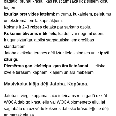
bagātīgi brūnai krāsai, kas kļūst tumšāka līdz siltiem ķiršu
toņiem.
Izturīga pret vides ietekmi:
mitrumu, kukaiņiem, pelējumu
un ekstremāliem laikapstākļiem.
Koksne ir
2–3 reizes
cietāka par sarkano ozolu.
Koksnes blīvums ir tik liels
, ka dēļi var nogrimt ūdenī.
Ir ugunsizturīga, atbilst starptautiskajiem drošības
standartiem.
Jatoba cietkoka terases dēļi iztur lielas slodzes un ir
īpaši
izturīgi
.
Piemērota gan iekštelpu, gan āra lietošanai
– lieliska
izvēle terasēm, kāpnēm, klājiem un āra mēbelēm.
Masīvkoka klāja dēļi Jatoba. Kopšana.
Jatoba ir viegli kopjama, taču ieteicams reizi gadā uzklāt
WOCA dabīgo krāsu eļļu vai WOCA pigmentēto eļļu, lai
saglabātu un uzsvērtu koksnes dabisko krāsu. Eļļotie dēļi
arī mazāk plaisā.