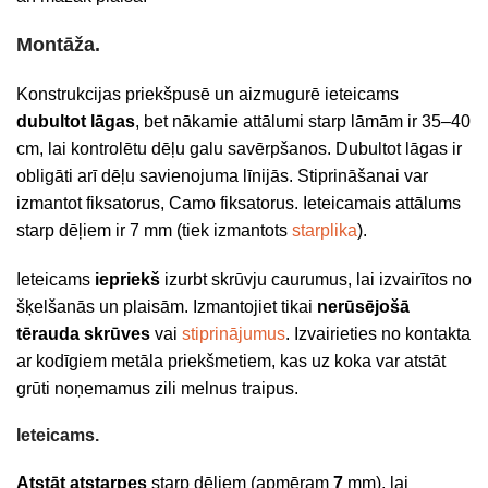
Montāža.
Konstrukcijas priekšpusē un aizmugurē ieteicams
dubultot lāgas
, bet nākamie attālumi starp lāmām ir 35–40
cm, lai kontrolētu dēļu galu savērpšanos. Dubultot lāgas ir
obligāti arī dēļu savienojuma līnijās. Stiprināšanai var
izmantot fiksatorus, Camo fiksatorus. Ieteicamais attālums
starp dēļiem ir 7 mm (tiek izmantots
starplika
).
Ieteicams
iepriekš
izurbt skrūvju caurumus, lai izvairītos no
šķelšanās un plaisām. Izmantojiet tikai
nerūsējošā
tērauda skrūves
vai
stiprinājumus
. Izvairieties no kontakta
ar kodīgiem metāla priekšmetiem, kas uz koka var atstāt
grūti noņemamus zili melnus traipus.
Ieteicams.
Atstāt atstarpes
starp dēļiem (apmēram
7
mm), lai