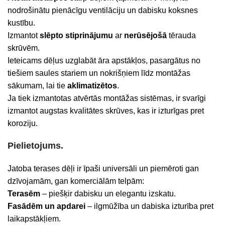
nodrošinātu pienācīgu ventilāciju un dabisku koksnes
kustību.
Izmantot
slēpto stiprinājumu
ar
nerūsējošā
tērauda
skrūvēm.
Ieteicams dēļus uzglabāt āra apstākļos, pasargātus no
tiešiem saules stariem un nokrišņiem līdz montāžas
sākumam, lai tie
aklimatizētos
.
Ja tiek izmantotas atvērtās montāžas sistēmas, ir svarīgi
izmantot augstas kvalitātes skrūves, kas ir izturīgas pret
koroziju.
Pielietojums.
Jatoba terases dēļi ir īpaši universāli un piemēroti gan
dzīvojamām, gan komerciālām telpām:
Terasēm
– piešķir dabisku un elegantu izskatu.
Fasādēm un apdarei
– ilgmūžība un dabiska izturība pret
laikapstākļiem.