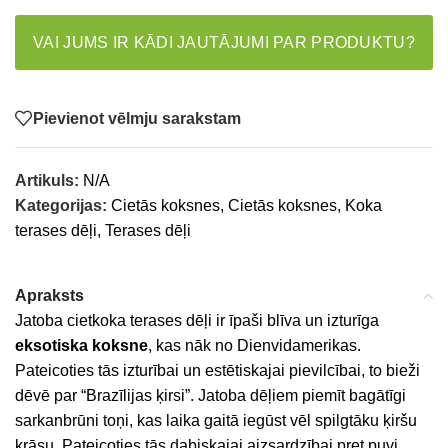
VAI JUMS IR KĀDI JAUTĀJUMI PAR PRODUKTU?
Pievienot vēlmju sarakstam
Artikuls:
N/A
Kategorijas:
Cietās koksnes
,
Cietās koksnes
,
Koka
terases dēļi
,
Terases dēļi
Apraksts
Jatoba cietkoka terases dēļi ir īpaši blīva un izturīga
eksotiska koksne
, kas nāk no Dienvidamerikas.
Pateicoties tās izturībai un estētiskajai pievilcībai, to bieži
dēvē par “Brazīlijas ķirsi”. Jatoba dēļiem piemīt bagātīgi
sarkanbrūni toņi, kas laika gaitā iegūst vēl spilgtāku ķiršu
krāsu. Pateicoties tās dabiskajai aizsardzībai pret puvi,