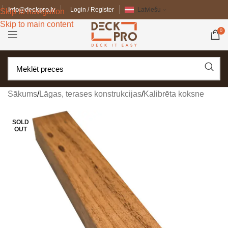
info@deckpro.lv
Login / Register
Latviešu
Skip to navigation
Skip to main content
0
Sākums
/
Lāgas, terases konstrukcijas
/
Kalibrēta koksne
SOLD
OUT