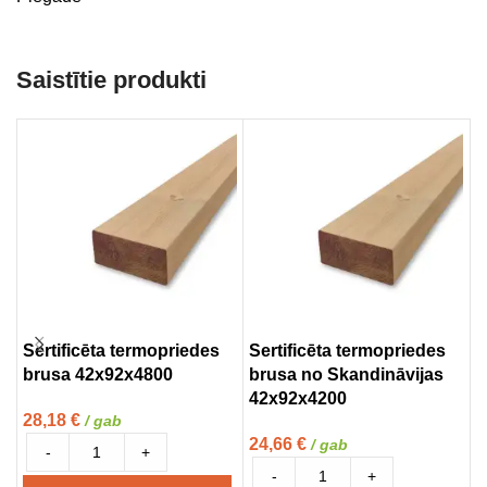
Saistītie produkti
Sertificēta termopriedes
Sertificēta termopriedes
T
brusa 42x92x4800
brusa no Skandināvijas
(
42x92x4200
28,18
€
1
/ gab
24,66
€
/ gab
-
+
-
+