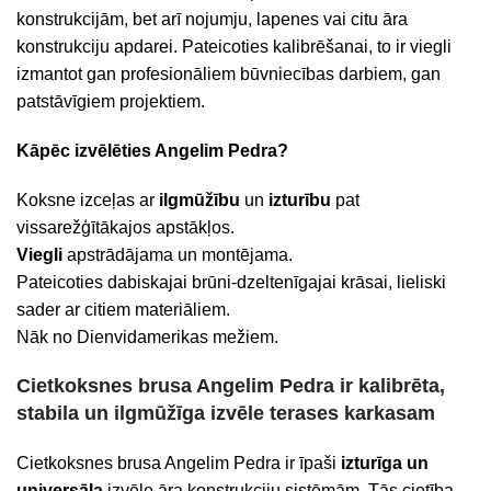
konstrukcijām, bet arī nojumju, lapenes vai citu āra
konstrukciju apdarei. Pateicoties kalibrēšanai, to ir viegli
izmantot gan profesionāliem būvniecības darbiem, gan
patstāvīgiem projektiem.
Kāpēc izvēlēties Angelim Pedra?
Koksne izceļas ar
ilgmūžību
un
izturību
pat
vissarežģītākajos apstākļos.
Viegli
apstrādājama un montējama.
Pateicoties dabiskajai brūni-dzeltenīgajai krāsai, lieliski
sader ar citiem materiāliem.
Nāk no Dienvidamerikas mežiem.
Cietkoksnes brusa Angelim Pedra ir kalibrēta,
stabila un ilgmūžīga izvēle terases karkasam
Cietkoksnes brusa Angelim Pedra ir īpaši
izturīga un
universāla
izvēle āra konstrukciju sistēmām. Tās cietība,