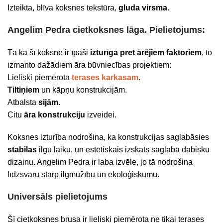
Izteikta, blīva koksnes tekstūra,
gluda virsma
.
Angelim Pedra cietkoksnes lāga. Pielietojums:
Tā kā šī koksne ir īpaši
izturīga pret ārējiem faktoriem
, to
izmanto dažādiem āra būvniecības projektiem:
Lieliski piemērota
terases karkasam
.
Tiltiņiem
un kāpņu konstrukcijām.
Atbalsta
sijām
.
Citu
āra konstrukciju
izveidei.
Koksnes izturība nodrošina, ka konstrukcijas saglabāsies
stabilas
ilgu laiku, un estētiskais izskats saglabā dabisku
dizainu. Angelim Pedra ir laba izvēle, jo tā nodrošina
līdzsvaru starp ilgmūžību un ekoloģiskumu.
Universāls pielietojums
Šī cietkoksnes brusa ir lieliski piemērota ne tikai terases