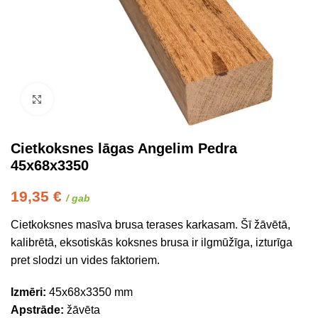
Click to enlarge
Cietkoksnes lāgas Angelim Pedra
45x68x3350
19,35
€
/ gab
Cietkoksnes masīva brusa terases karkasam. Šī žāvētā,
kalibrētā, eksotiskās koksnes brusa ir ilgmūžīga, izturīga
pret slodzi un vides faktoriem.
Izmēri:
45x68x3350 mm
Apstrāde:
žāvēta