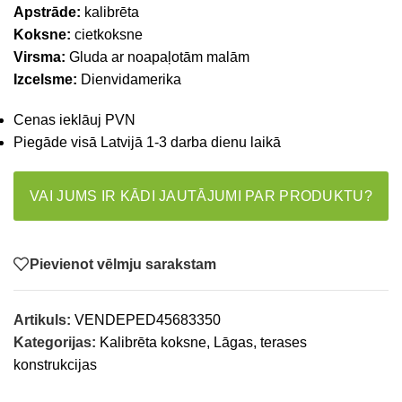
Apstrāde:
kalibrēta
Koksne:
cietkoksne
Virsma:
Gluda ar noapaļotām malām
Izcelsme:
Dienvidamerika
Cenas ieklāuj PVN
Piegāde visā Latvijā 1-3 darba dienu laikā
VAI JUMS IR KĀDI JAUTĀJUMI PAR PRODUKTU?
Pievienot vēlmju sarakstam
Artikuls:
VENDEPED45683350
Kategorijas:
Kalibrēta koksne
,
Lāgas, terases
konstrukcijas