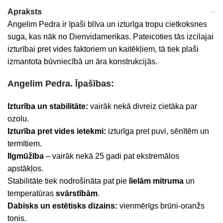
Apraksts
Angelim Pedra ir īpaši blīva un izturīga tropu cietkoksnes
suga, kas nāk no Dienvidamerikas. Pateicoties tās izcilajai
izturībai pret vides faktoriem un kaitēkļiem, tā tiek plaši
izmantota būvniecībā un āra konstrukcijās.
Angelim Pedra. Īpašības:
Izturība un stabilitāte:
vairāk nekā divreiz cietāka par
ozolu.
Izturība pret vides ietekmi:
izturīga pret puvi, sēnītēm un
termītiem.
Ilgmūžība
– vairāk nekā 25 gadi pat ekstremālos
apstākļos.
Stabilitāte tiek nodrošināta pat pie
lielām
mitruma
un
temperatūras
svārstībām
.
Dabisks un estētisks dizains:
vienmērīgs brūni-oranžs
tonis.