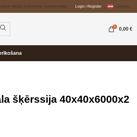
evējs
e-Atlaižu sistēma
Par mums
Kontakti
Login / Register
Latviešu
0
0,00
€
erīkošana
la šķērssija 40x40x6000x2