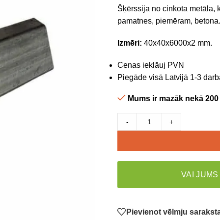
Šķērssija no cinkota metāla, 
pamatnes, piemēram, betona. Š
Izmēri:
40x40x6000x2 mm.
Cenas ieklāuj PVN
Piegāde visā Latvijā 1-3 darb
Mums ir mazāk nekā 200
-
+
VAI JUMS
Pievienot vēlmju saraks