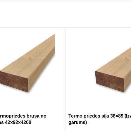
termopriedes brusa no
Termo priedes sija 38×89 (I
as 42x92x4200
garums)