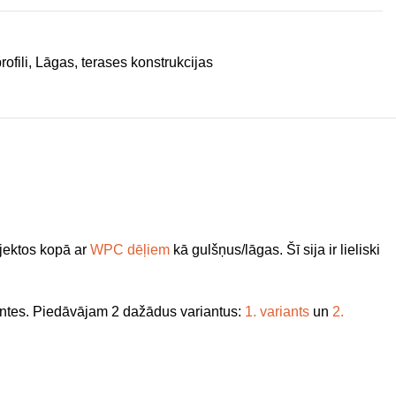
ofili
,
Lāgas, terases konstrukcijas
ojektos kopā ar
WPC dēļiem
kā gulšņus/lāgas. Šī sija ir lieliski
lentes. Piedāvājam 2 dažādus variantus:
1. variants
un
2.