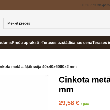
DECK PRO tālākpārd
padoms
Preču apraksti
Terases uzstādīšanas cena
Terases i
nkota metāla šķērssija 40x40x6000x2 mm
Cinkota metā
mm
29,58
€
/ gab