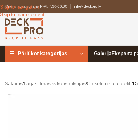
Skip to navigation
Klientu apkalpošana P-Pk 7:30-16:30
info@deckpro.lv
Skip to main content
Pārlūkot kategorijas
Galerija
Eksperta 
Sākums
/
Lāgas, terases konstrukcijas
/
Cinkoti metāla profili
/
Ci