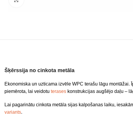
Šķērssija no cinkota metāla
Ekonomiska un uzticama izvēle WPC terašu lāgu montāžai. Īpa
piemērota, lai veidotu
terases
konstrukcijas augšējo daļu – lā
Lai pagarinātu cinkota metāla sijas kalpošanas laiku, iesakā
variants
.