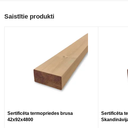
Saistītie produkti
Sertificēta termopriedes brusa
Sertificēta 
42x92x4800
Skandināvij