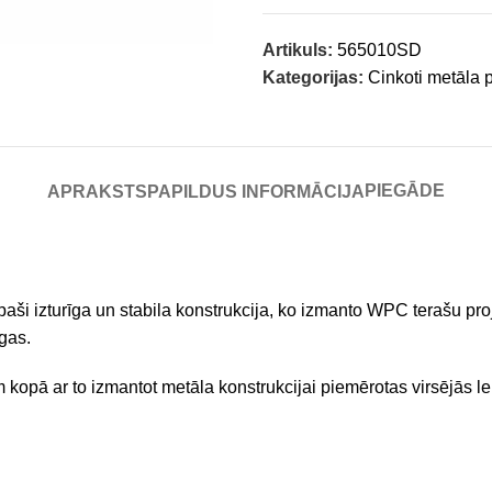
Artikuls:
565010SD
Kategorijas:
Cinkoti metāla pr
PIEGĀDE
APRAKSTS
PAPILDUS INFORMĀCIJA
ši izturīga un stabila konstrukcija, ko izmanto WPC terašu pr
gas.
m kopā ar to izmantot metāla konstrukcijai piemērotas virsējās 