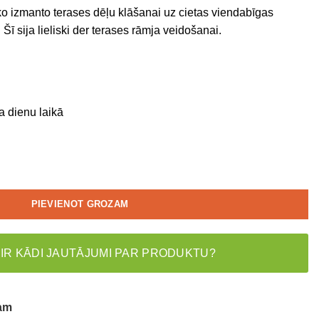
ko izmanto terases dēļu klāšanai uz cietas viendabīgas
ī sija lieliski der terases rāmja veidošanai.
a dienu laikā
PIEVIENOT GROZAM
 IR KĀDI JAUTĀJUMI PAR PRODUKTU?
tam