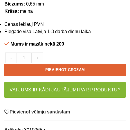
Biezums:
0,65 mm
Krāsa:
melna
Cenas ieklāuj PVN
Piegāde visā Latvijā 1-3 darba dienu laikā
Mums ir mazāk nekā 200
-
+
PIEVIENOT GROZAM
VAI JUMS IR KĀDI JAUTĀJUMI PAR PRODUKTU?
Pievienot vēlmju sarakstam
Artikuls:
3010065b