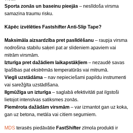
Sporta zonās un baseinu pieejās
– neslīdoša virsma
samazina traumu risku.
Kāpēc izvēlēties Fastshifter Anti-Slip Tape?
Maksimāla aizsardzība pret paslīdēšanu
– raupja virsma
nodrošina stabilu saķeri pat ar slideniem apaviem vai
mitrām virsmām.
Izturīga pret dažādiem laikapstākļiem
– nezaudē savas
īpašības pat ekstrēmās temperatūrās vai mitrumā.
Viegli uzstādāma
– nav nepieciešami papildu instrumenti
vai sarežģīta uzstādīšana.
Ilgmūžīga un izturīga
– saglabā efektivitāti pat ilgstoši
lietojot intensīvas satiksmes zonās.
Piemērota dažādām virsmām
– var izmantot gan uz koka,
gan uz betona, metāla vai citiem segumiem.
MDS
terasēs piedāvātie
FastShifter
zīmola produkti ir