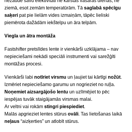
nezaudē savu efektivitāti ne karstās vasaras dienās, ne
ziemā, esot zemām temperatūrām. Tā
saglabā spēcīgu
saķeri
pat pie lielām vides izmaiņām, tāpēc lieliski
piemērota dažādām iekštelpu un āra telpām.
Viegla un ātra montāža
Fastshifter pretslīdes lente ir vienkārši uzklājama – nav
nepieciešami nekādi speciāli instrumenti vai sarežģīti
montāžas procesi.
Vienkārši labi
notīriet virsmu
un ļaujiet tai kārtīgi
nožūt
.
Izmēriet nepieciešamo garumu un nogrieziet no ruļļa.
Noņemiet aizsargājošo lentu
un uzlīmējiet to pēc
iespējas tuvāk staigājamās virsmas malai.
Ar veltni vai rokām
stingri piespiediet
.
Malās apgrieziet lentes stūrus
ovāli
. Tas lietošanas laikā
neļaus
“aizķerties” un atlobīt stūrus.