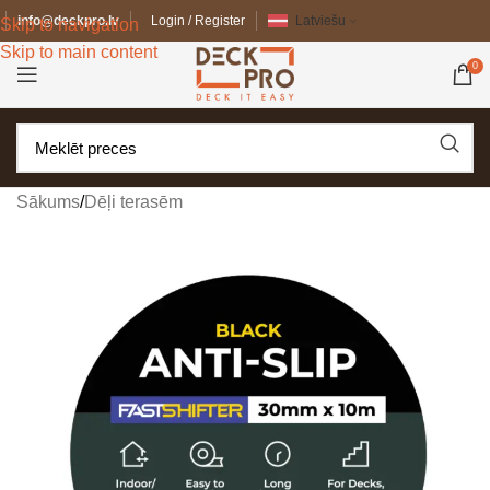
info@deckpro.lv
Login / Register
Latviešu
Skip to navigation
Skip to main content
0
Sākums
/
Dēļi terasēm