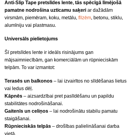
Anti-Slip Tape
pretslīdes lente, tās spēcīgā līmējošā
pamatne nodrošina uzticamu saķeri
ar dažādām
virsmām, piemēram, koku, metālu,
flīzēm
, betonu, stiklu,
alumīniju vai plastmasu.
Universāls pielietojums
Šī pretslīdes lente ir ideāls risinājums gan
mājsaimniecībām, gan komerciālām un rūpnieciskām
telpām. To var izmantot:
Terasēs un balkonos
– lai izvairītos no slīdēšanas lietus
vai ledus dēļ.
Kāpnēs
– aizsardzībai pret paslīdēšanu un papildu
stabilitātes nodrošināšanai.
Gaitenīs un celiņos
– lai nodrošinātu stabilu pamatu
staigāšanai.
Rūpnieciskās telpās
– drošības palielināšanai darba
vietā.