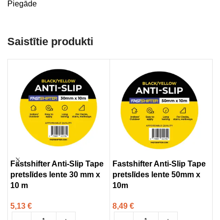
Piegāde
Saistītie produkti
Fastshifter Anti-Slip Tape
Fastshifter Anti-Slip Tape
F
pretslīdes lente 30 mm x
pretslīdes lente 50mm x
g
10 m
10m
1
5,13
€
8,49
€