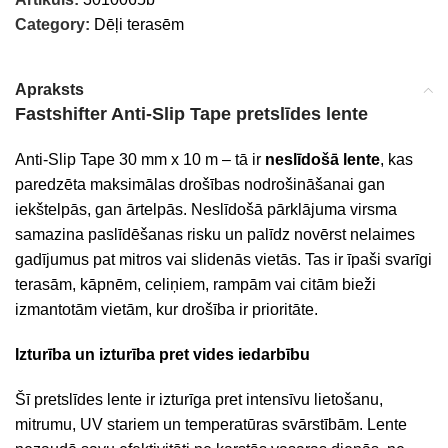
Category:
Dēļi terasēm
Apraksts
Fastshifter Anti-Slip Tape pretslīdes lente
Anti-Slip Tape 30 mm x 10 m – tā ir
neslīdošā lente
, kas
paredzēta maksimālas drošības nodrošināšanai gan
iekštelpās, gan ārtelpās. Neslīdošā pārklājuma virsma
samazina paslīdēšanas risku un palīdz novērst nelaimes
gadījumus pat mitros vai slidenās vietās. Tas ir īpaši svarīgi
terasām, kāpnēm, celiņiem, rampām vai citām bieži
izmantotām vietām, kur drošība ir prioritāte.
Izturība un izturība pret vides iedarbību
Šī pretslīdes lente ir izturīga pret intensīvu lietošanu,
mitrumu, UV stariem un temperatūras svārstībām. Lente