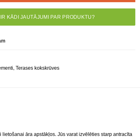
 IR KĀDI JAUTĀJUMI PAR PRODUKTU?
tam
ementi
,
Terases kokskrūves
lietošanai āra apstākļos. Jūs varat izvēlēties starp antracīta