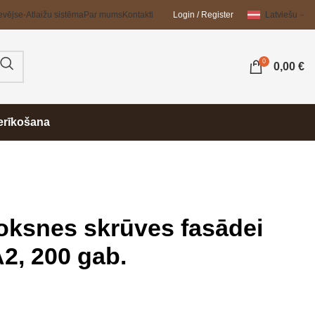
evējs
e-Atlaižu sistēma
Par mums
Kontakti
Login / Register
Latviešu
0
0,00
€
erīkošana
koksnes skrūves fasādei
2, 200 gab.