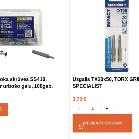
 koka skrūves SS410,
Uzgalis TX20x50, TORX GRI
r urbošo galu, 100gab.
SPECIALIST
3,75
€
-
+
S
PIEVIENOT GROZAM