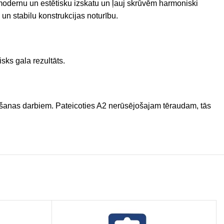
odernu un estētisku izskatu un ļauj skrūvēm harmoniski
un stabilu konstrukcijas noturību.
isks gala rezultāts.
nāšanas darbiem. Pateicoties A2 nerūsējošajam tēraudam, tās