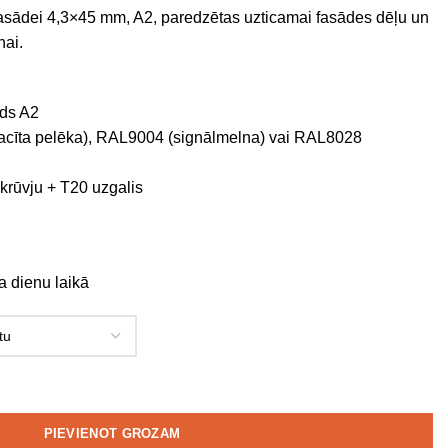
fasādei 4,3×45 mm, A2, paredzētas uzticamai fasādes dēļu un
nai.
uds A2
cīta pelēka), RAL9004 (signālmelna) vai RAL8028
krūvju + T20 uzgalis
a dienu laikā
PIEVIENOT GROZAM