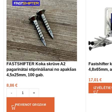
FASTSHIFTER Koka skrūve A2
Fastshifter
pagarinātai stiprināšanai no apakšas
4,8x65mm, a
4,5x25mm, 100 gab.
17,01
€
8,86
€
IZVĒLĒTIE
-
+
PIEVIENOT GROZAM