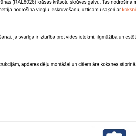
ūnas (RAL8028) krāsas krāsotu skrūves galvu. Tas nodrošina m
etrija nodrošina vieglu ieskrūvēšanu, uzticamu saķeri ar
koksni
ai, ja svarīga ir izturība pret vides ietekmi, ilgmūžība un estēt
trukcijām, apdares dēļu montāžai un citiem āra koksnes stipri