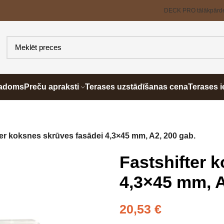
DECK PRO tālākpārd
padoms
Preču apraksti
Terases uzstādīšanas cena
Terases i
ter koksnes skrūves fasādei 4,3×45 mm, A2, 200 gab.
Fastshifter 
4,3×45 mm, A
20,53
€