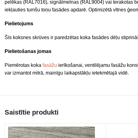
pelēkas (RAL7016), signālmelnas (RAL9004) vai terakotas br
iekļauties tumšu toņu fasādes apdarē. Optimizētā vītnes ģeom
Pielietojums
Šīs koksnes skrūves ir paredzētas koka fasādes dēļu stiprināšan
Pielietošanas jomas
Piemērotas koka
fasāžu
ierīkošanai, ventilējamu fasāžu kons
var izmantot mitrā, mainīgu laikapstākļu ietekmētajā vidē.
Saistītie produkti