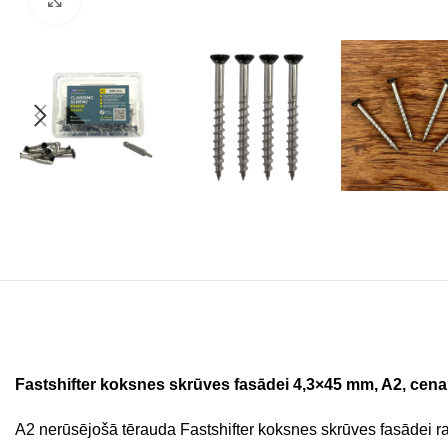
Fastshifter koksnes skrūves fasādei 4,3×45 mm, A2, cena
A2 nerūsējošā tērauda Fastshifter koksnes skrūves fasādei rakst