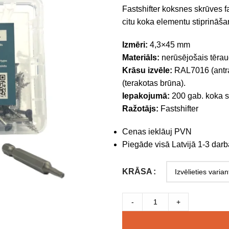
Fastshifter koksnes skrūves 
citu koka elementu stiprināša
Izmēri:
4,3×45 mm
Materiāls:
nerūsējošais tēra
Krāsu izvēle:
RAL7016 (antra
(terakotas brūna).
Iepakojumā:
200 gab. koka s
Ražotājs:
Fastshifter
Cenas ieklāuj PVN
Piegāde visā Latvijā 1-3 darb
KRĀSA
-
+