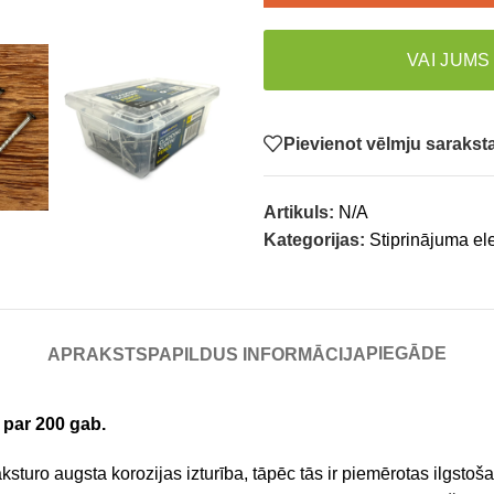
VAI JUMS
Pievienot vēlmju saraks
Artikuls:
N/A
Kategorijas:
Stiprinājuma el
PIEGĀDE
APRAKSTS
PAPILDUS INFORMĀCIJA
 par 200 gab.
uro augsta korozijas izturība, tāpēc tās ir piemērotas ilgstošai 