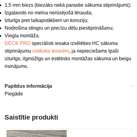
1,5 mm biezs (biezāks nekā parastie sākuma stiprinājumi);
Izgatavots no melna nerūsējošā tērauda;
Izturīgs pret laikapstākļiem un koroziju;
Nodrošina stingru un precīzu dēļu piestiprināšanu;
Viegla montāža.
DECK PRO
speciālisti iesaka izvēlēties HC sākuma
stiprinājumu
cietkoka terasēm
, ja nepieciešams īpaši
izturīgs, ilgmūžīgs un estētisks montāžas sākuma un beigu
risinājums.
Papildus informācija
Piegāde
Saistītie produkti