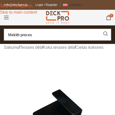
info@deckpro.lv
Login / Register
Latviešu
Skip to navigation
Skip to main content
0
Sākums
/
Terases dēļi
/
Koka terases dēļi
/
Cietās koksnes