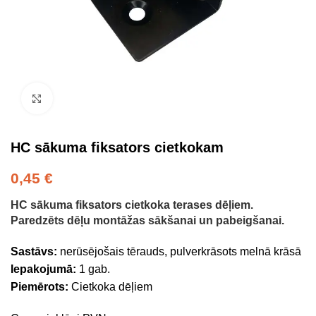
Click to enlarge
HC sākuma fiksators cietkokam
0,45
€
HC sākuma fiksators cietkoka terases dēļiem.
Paredzēts dēļu montāžas sākšanai un pabeigšanai.
Sastāvs:
nerūsējošais tērauds, pulverkrāsots melnā krāsā
Iepakojumā:
1 gab.
Piemērots:
Cietkoka dēļiem