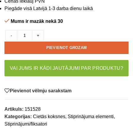
Cenas ieklāuj PVN
Piegāde visā Latvijā 1-3 darba dienu laikā
Mums ir mazāk nekā 30
-
+
PIEVIENOT GROZAM
VAI JUMS IR KĀDI JAUTĀJUMI PAR PRODUKTU?
Pievienot vēlmju sarakstam
Artikuls:
151528
Kategorijas:
Cietās koksnes
,
Stiprinājuma elementi
,
Stiprinājumi/fiksatori