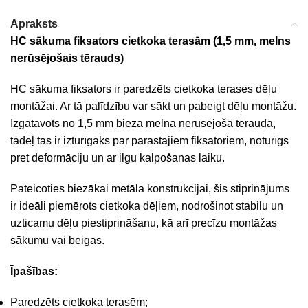
Apraksts
HC sākuma fiksators cietkoka terasām (1,5 mm, melns
nerūsējošais tērauds)
HC sākuma fiksators ir paredzēts cietkoka terases dēļu
montāžai. Ar tā palīdzību var sākt un pabeigt dēļu montāžu.
Izgatavots no 1,5 mm bieza melna nerūsējošā tērauda,
tādēļ tas ir izturīgāks par parastajiem fiksatoriem, noturīgs
pret deformāciju un ar ilgu kalpošanas laiku.
Pateicoties biezākai metāla konstrukcijai, šis stiprinājums
ir ideāli piemērots cietkoka dēļiem, nodrošinot stabilu un
uzticamu dēļu piestiprināšanu, kā arī precīzu montāžas
sākumu vai beigas.
Īpašības:
Paredzēts cietkoka terasēm;