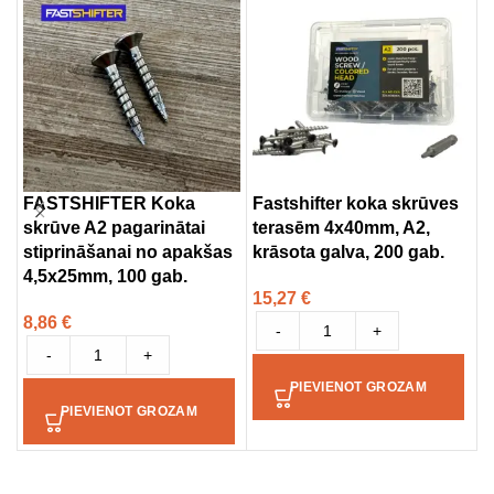
FASTSHIFTER Koka
Fastshifter koka skrūves
U
skrūve A2 pagarinātai
terasēm 4x40mm, A2,
G
stiprināšanai no apakšas
krāsota galva, 200 gab.
3
4,5x25mm, 100 gab.
15,27
€
8,86
€
-
+
-
+
PIEVIENOT GROZAM
PIEVIENOT GROZAM