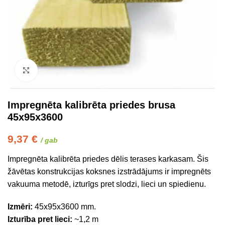
Click to enlarge
Impregnēta kalibrēta priedes brusa
45x95x3600
9,37
€
/ gab
Impregnēta kalibrēta priedes dēlis terases karkasam. Šis
žāvētas konstrukcijas koksnes izstrādājums ir impregnēts
vakuuma metodē, izturīgs pret slodzi, lieci un spiedienu.
Izmēri:
45x95x3600 mm.
Izturība pret lieci:
~1,2 m