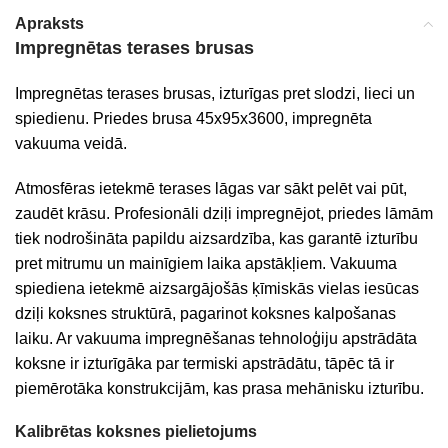
Apraksts
Impregnētas terases brusas
Impregnētas terases brusas, izturīgas pret slodzi, lieci un
spiedienu. Priedes brusa 45x95x3600, impregnēta
vakuuma veidā.
Atmosfēras ietekmē terases lāgas var sākt pelēt vai pūt,
zaudēt krāsu. Profesionāli dziļi impregnējot, priedes lāmām
tiek nodrošināta papildu aizsardzība, kas garantē izturību
pret mitrumu un mainīgiem laika apstākļiem. Vakuuma
spiediena ietekmē aizsargājošās ķīmiskās vielas iesūcas
dziļi koksnes struktūrā, pagarinot koksnes kalpošanas
laiku. Ar vakuuma impregnēšanas tehnoloģiju apstrādāta
koksne ir izturīgāka par termiski apstrādātu, tāpēc tā ir
piemērotāka konstrukcijām, kas prasa mehānisku izturību.
Kalibrētas koksnes pielietojums