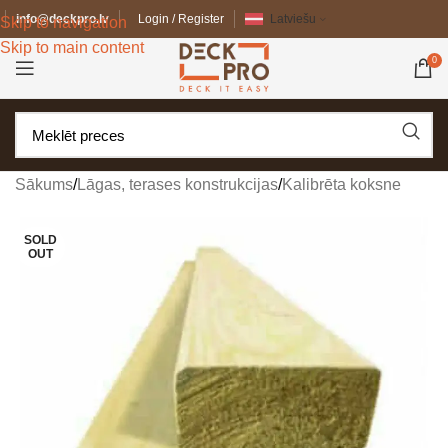
info@deckpro.lv
Login / Register
Latviešu
Skip to navigation
Skip to main content
0
Sākums
/
Lāgas, terases konstrukcijas
/
Kalibrēta koksne
SOLD
OUT