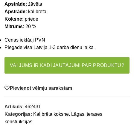
Apstrāde:
žāvēta
Apstrāde:
kalibrēta
Koksne:
priede
Mitrums:
20 %
Cenas ieklāuj PVN
Piegāde visā Latvijā 1-3 darba dienu laikā
VAI JUMS IR KĀDI JAUTĀJUMI PAR PRODUKTU?
Pievienot vēlmju sarakstam
Artikuls:
462431
Kategorijas:
Kalibrēta koksne
,
Lāgas, terases
konstrukcijas