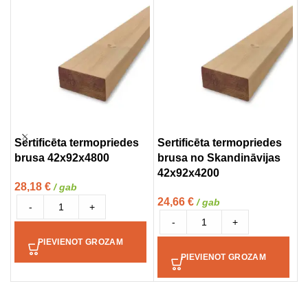
Sertificēta termopriedes
Sertificēta termopriedes
T
brusa 42x92x4800
brusa no Skandināvijas
(
42x92x4200
28,18
€
1
/ gab
24,66
€
/ gab
-
+
-
+
PIEVIENOT GROZAM
PIEVIENOT GROZAM