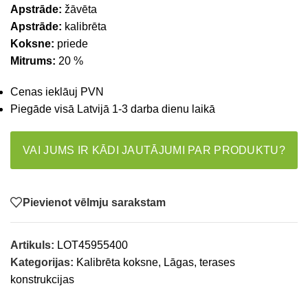
Apstrāde:
žāvēta
Apstrāde:
kalibrēta
Koksne:
priede
Mitrums:
20 %
Cenas ieklāuj PVN
Piegāde visā Latvijā 1-3 darba dienu laikā
VAI JUMS IR KĀDI JAUTĀJUMI PAR PRODUKTU?
Pievienot vēlmju sarakstam
Artikuls:
LOT45955400
Kategorijas:
Kalibrēta koksne
,
Lāgas, terases
konstrukcijas