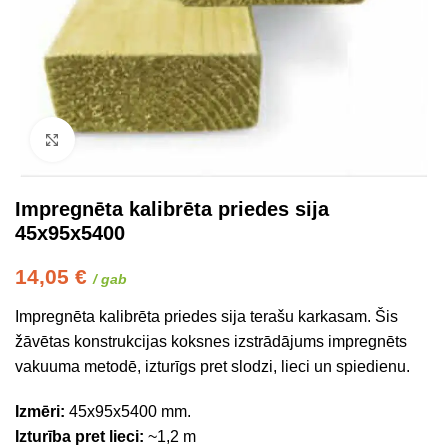
Click to enlarge
Impregnēta kalibrēta priedes sija
45x95x5400
14,05
€
/ gab
Impregnēta kalibrēta priedes sija terašu karkasam. Šis
žāvētas konstrukcijas koksnes izstrādājums impregnēts
vakuuma metodē, izturīgs pret slodzi, lieci un spiedienu.
Izmēri:
45x95x5400 mm.
Izturība pret lieci:
~1,2 m