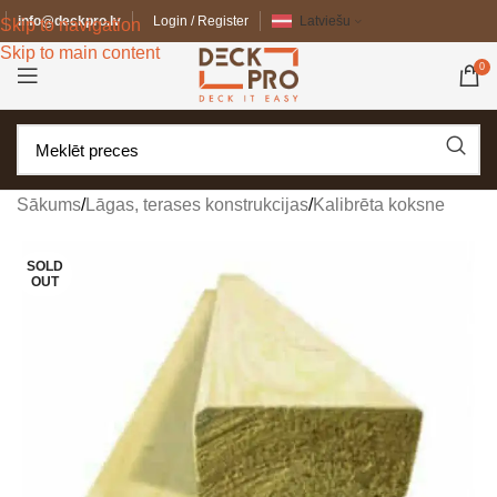
info@deckpro.lv
Login / Register
Latviešu
Skip to navigation
Skip to main content
0
Sākums
/
Lāgas, terases konstrukcijas
/
Kalibrēta koksne
SOLD
OUT