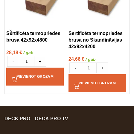
Sertificēta termopriedes
Sertificēta termopriedes
S
brusa 42x92x4800
brusa no Skandināvijas
p
42x92x4200
28,18
€
3
/ gab
24,66
€
/ gab
-
+
-
+
PIEVIENOT GROZAM
PIEVIENOT GROZAM
DECK PRO
DECK PRO TV