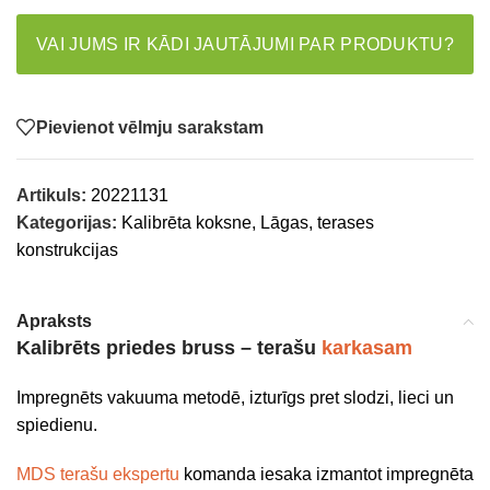
VAI JUMS IR KĀDI JAUTĀJUMI PAR PRODUKTU?
Pievienot vēlmju sarakstam
Artikuls:
20221131
Kategorijas:
Kalibrēta koksne
,
Lāgas, terases
konstrukcijas
Apraksts
Kalibrēts priedes bruss – terašu
karkasam
Impregnēts vakuuma metodē, izturīgs pret slodzi, lieci un
spiedienu.
MDS terašu ekspertu
komanda iesaka izmantot impregnēta