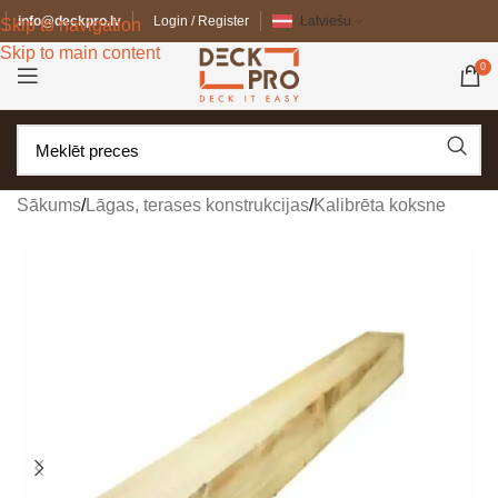
info@deckpro.lv
Login / Register
Latviešu
Skip to navigation
Skip to main content
0
Sākums
/
Lāgas, terases konstrukcijas
/
Kalibrēta koksne