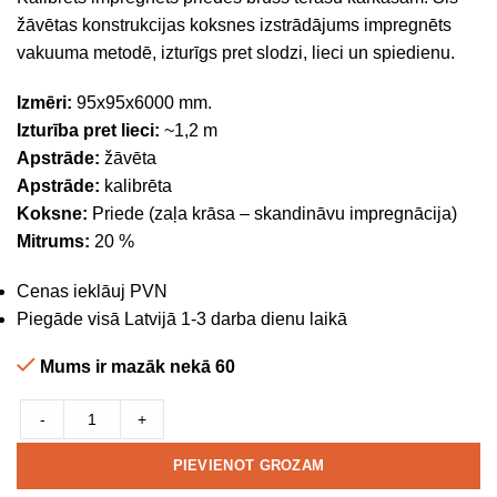
žāvētas konstrukcijas koksnes izstrādājums impregnēts
vakuuma metodē, izturīgs pret slodzi, lieci un spiedienu.
Izmēri:
95x95x6000 mm.
Izturība pret lieci:
~1,2 m
Apstrāde:
žāvēta
Apstrāde:
kalibrēta
Koksne:
Priede (zaļa krāsa – skandināvu impregnācija)
Mitrums:
20 %
Cenas ieklāuj PVN
Piegāde visā Latvijā 1-3 darba dienu laikā
Mums ir mazāk nekā 60
-
+
PIEVIENOT GROZAM