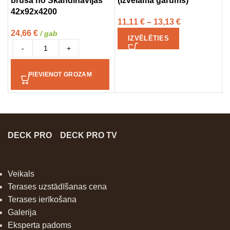
brusa no Skandināvijas
(Izvēlama garums)
p
42x92x4200
11,11
€
–
13,13
€
3
24,66
€
/ gab
IZVĒLĒTIES
-
+
PIEVIENOT GROZAM
DECK PRO
DECK PRO TV
Veikals
Terases uzstādīšanas cena
Terases ierīkošana
Galerija
Eksperta padoms