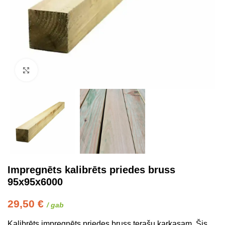
Click to enlarge
Impregnēts kalibrēts priedes bruss
95x95x6000
29,50
€
/ gab
Kalibrēts impregnēts priedes bruss terašu karkasam. Šis