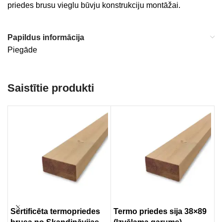
priedes brusu vieglu būvju konstrukciju montāžai.
Papildus informācija
Piegāde
Saistītie produkti
Sertificēta termopriedes
Termo priedes sija 38×89
S