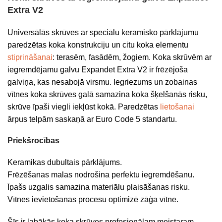
Extra V2
Universālās skrūves ar speciālu keramisko pārklājumu
paredzētas koka konstrukciju un citu koka elementu
stiprināšanai
: terasēm, fasādēm, žogiem. Koka skrūvēm ar
iegremdējamu galvu Expandet Extra V2 ir frēzējoša
galviņa, kas nesabojā virsmu. Iegriezums un zobainas
vītnes koka skrūves galā samazina koka šķelšanās risku,
skrūve īpaši viegli iekļūst kokā. Paredzētas
lietošanai
ārpus telpām saskaņā ar Euro Code 5 standartu.
Priekšrocības
Keramikas dubultais pārklājums.
Frēzēšanas malas nodrošina perfektu iegremdēšanu.
Īpašs uzgalis samazina materiālu plaisāšanas risku.
Vītnes ievietošanas procesu optimizē zāģa vītne.
Šīs ir labākās koka skrūves profesionālam meistaram.