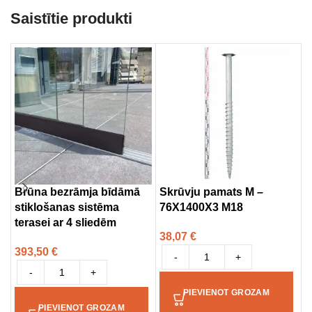
Saistītie produkti
Brūna bezrāmja bīdāmā
Skrūvju pamats M –
V
stiklošanas sistēma
76X1400X3 M18
8
terasei ar 4 sliedēm
38,07
€
393,50
€
-
+
-
+
PIEVIENOT GROZAM
PIEVIENOT GROZAM