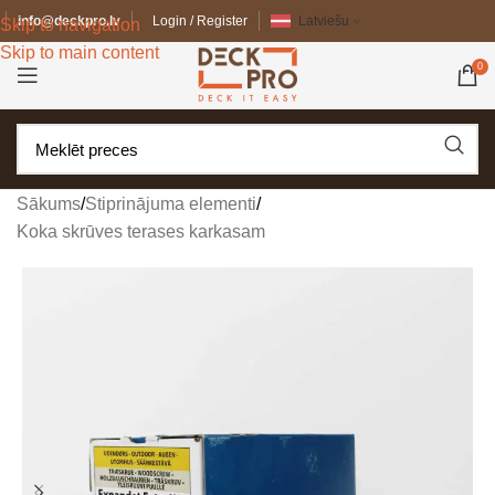
info@deckpro.lv
Login / Register
Latviešu
Skip to navigation
Skip to main content
0
Sākums
/
Stiprinājuma elementi
/
Koka skrūves terases karkasam