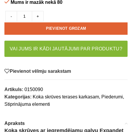
Mums ir mazāk nekā 80
-
+
PIEVIENOT GROZAM
VAI JUMS IR KĀDI JAUTĀJUMI PAR PRODUKTU?
Pievienot vēlmju sarakstam
Artikuls:
0150090
Kategorijas:
Koka skrūves terases karkasam
,
Piederumi
,
Stiprinājuma elementi
Apraksts
Koka skrūves ar iegremdējamu galvu Expandet