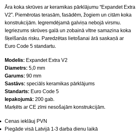
Āra koka skrūves ar keramikas pārklājumu “Expandet Extra
V2”. Piemērotas terasām, fasādēm, žogiem un citām koka
konstrukcijām. Iegremdējamā galviņa nebojā virsmu.
Iegriezums skrūves galā un zobainā vītne samazina koka
šķelšanās risku. Paredzētas lietošanai ārā saskaņā ar
Euro Code 5 standartu.
Modelis:
Expandet Extra V2
Diametrs:
5,0 mm
Garums:
90 mm
Sastāvs:
speciāls keramikas pārklājums
Standarts:
Euro Code 5
Iepakojumā:
200 gab.
Marķēts ar CE zīmi nesošajām konstrukcijām.
Cenas ieklāuj PVN
Piegāde visā Latvijā 1-3 darba dienu laikā