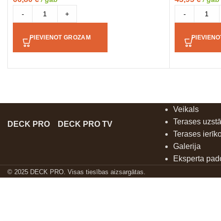
-
+
-
PIEVIENOT GROZAM
PIEVIEN
Veikals
Terases uzst
DECK PRO
DECK PRO TV
Terases ierīk
Galerija
Eksperta pa
© 2025 DECK PRO. Visas tiesības aizsargātas.