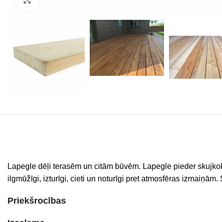
Lapegle dēļi terasēm un citām būvēm. Lapegle pieder skujkoku k
ilgmūžīgi, izturīgi, cieti un noturīgi pret atmosfēras izmaiņām
Priekšrocības