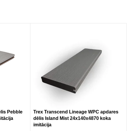
lis Pebble
Trex Transcend Lineage WPC apdares
tācija
dēlis Island Mist 24x140x4870 koka
imitācija