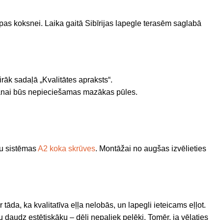
iropas koksnei. Laika gaitā Sibīrijas lapegle terasēm saglabā
irāk sadaļā „Kvalitātes apraksts“.
kopšanai būs nepieciešamas mazākas pūles.
u sistēmas
A2 koka skrūves
. Montāžai no augšas izvēlieties
 tāda, ka kvalitatīva eļļa nelobās, un lapegli ieteicams eļļot.
 daudz estētiskāku – dēļi nepaliek pelēki. Tomēr, ja vēlaties