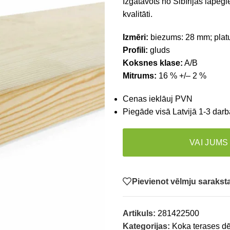
Izgatavots no Sibīrijas lapegl
kvalitāti.
Izmēri:
biezums: 28 mm; plat
Profili:
gluds
Koksnes klase:
A/B
Mitrums:
16 % +/– 2 %
Cenas ieklāuj PVN
Piegāde visā Latvijā 1-3 darb
VAI JUMS
Pievienot vēlmju saraks
Artikuls:
281422500
Kategorijas:
Koka terases dē