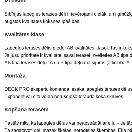
Izcelsme
Sibīrijas lapegles terases dēļi ir ievērojami cietāki un ilgmūž
augstas kvalitātes koksnes īpašības.
Kvalitātes klase
Lapegles terases dēlis pieder AB kvalitātes klasei. Tas ir koks
Ja jūsu prioritāte ir kvalitāte, savai terasei izvēlieties AB 
AB tipa terases dēļi ir A un B tipa dēļu maisījums (attiecība A
Montāža
DECK PRO ekspertu komanda iesaka lapegles terases dēļus 
Expandet vai cita veida nerūsējošā tērauda koka skrūves.
Kopšana terasēm
Pastāv mīts, ka lapegles dēļus var neapstrādāt ar eļļu – tie tāp
Tā sagatavoti dēļi mazāk šķeļas, neradīsies šķembas. Eļļa mitr