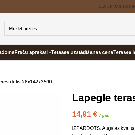
DECK PRO tālākpārd
padoms
Preču apraksti
Terases uzstādīšanas cena
Terases i
ases dēlis 28x142x2500
Lapegle tera
14,91
€
/ gab
IZPĀRDOTS. Augstas kvalitāte