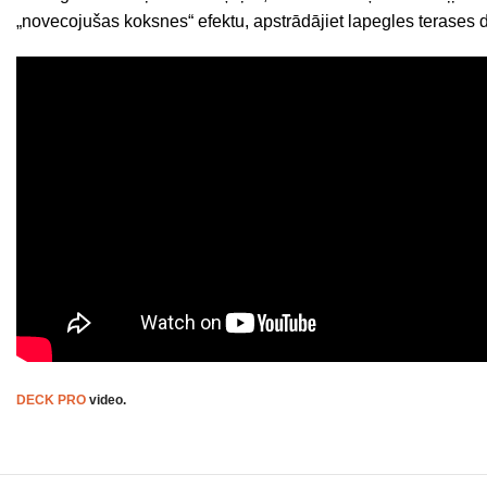
„novecojušas koksnes“ efektu, apstrādājiet lapegles terases d
DECK PRO
video.