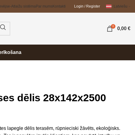
evējs
e-Atlaižu sistēma
Par mums
Kontakti
Login / Register
Latviešu
0
0,00
€
erīkošana
ses dēlis 28x142x2500
s lapegle dēlis terasēm, rūpnieciski žāvēts, ekoloģisks.