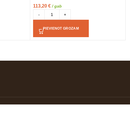
113,20
€
/ gab
-
+
PIEVIENOT GROZAM