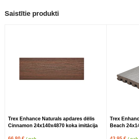
Saistītie produkti
Trex Enhance Naturals apdares dēlis
Trex Enhanc
Cinnamon 24x140x4870 koka imitācija
Beach 24x14
66,80
€
43,95
€
/ gab
/ gab