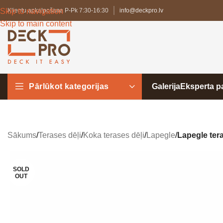
Skip to navigation
Klientu apkalpošana P-Pk 7:30-16:30
info@deckpro.lv
Skip to main content
Pārlūkot kategorijas
Galerija
Eksperta 
Sākums
/
Terases dēļi
/
Koka terases dēļi
/
Lapegle
/
Lapegle ter
SOLD
OUT