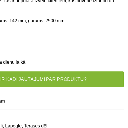
e. Tas ir populāra izvēle klientiem, kas novērtē izturību un
ums: 142 mm; garums: 2500 mm.
a dienu laikā
 IR KĀDI JAUTĀJUMI PAR PRODUKTU?
tam
ļi
,
Lapegle
,
Terases dēļi