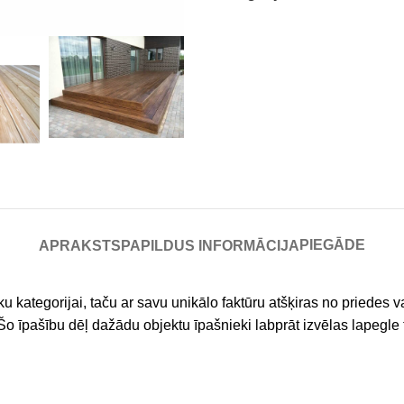
PIEGĀDE
APRAKSTS
PAPILDUS INFORMĀCIJA
ategorijai, taču ar savu unikālo faktūru atšķiras no priedes vai 
. Šo īpašību dēļ dažādu objektu īpašnieki labprāt izvēlas lapegle 