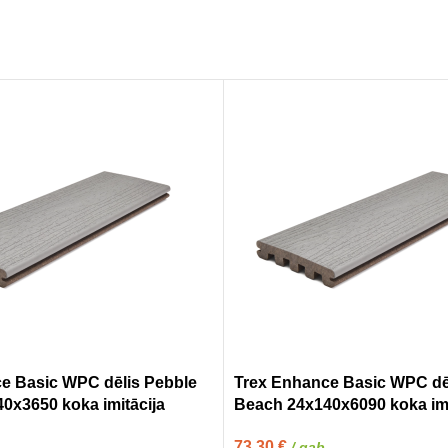
e Basic WPC dēlis Pebble
Trex Enhance Basic WPC dē
0x3650 koka imitācija
Beach 24x140x6090 koka imi
73,30
€
/ gab