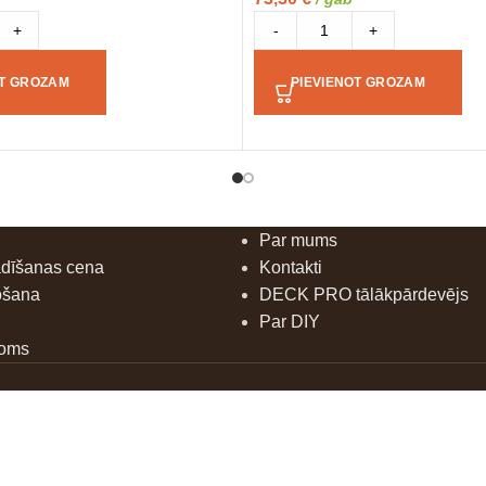
+
-
+
OT GROZAM
PIEVIENOT GROZAM
Par mums
ādīšanas cena
Kontakti
ošana
DECK PRO tālākpārdevējs
Par DIY
doms