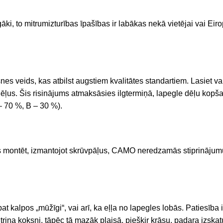
īgāki, to mitrumizturības īpašības ir labākas nekā vietējai vai E
nes veids, kas atbilst augstiem kvalitātes standartiem. Lasiet va
tipa dēļus. Šis risinājums atmaksāsies ilgtermiņā, lapegle dēļu 
 – 70 %, B – 30 %).
montēt, izmantojot skrūvpāļus, CAMO neredzamās stiprinājum
at kalpos „mūžīgi“, vai arī, ka eļļa no lapegles lobās. Patiesība ir
ina koksni, tāpēc tā mazāk plaisā, piešķir krāsu, padara izskatu