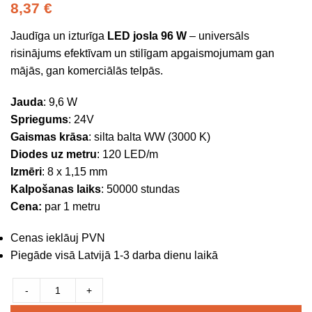
8,37
€
Jaudīga un izturīga
LED josla 96 W
– universāls
risinājums efektīvam un stilīgam apgaismojumam gan
mājās, gan komerciālās telpās.
Jauda
: 9,6 W
Spriegums
: 24V
Gaismas krāsa
: silta balta WW (3000 K)
Diodes uz metru
: 120 LED/m
Izmēri
: 8 x 1,15 mm
Kalpošanas laiks
: 50000 stundas
Cena:
par 1 metru
Cenas ieklāuj PVN
Piegāde visā Latvijā 1-3 darba dienu laikā
-
+