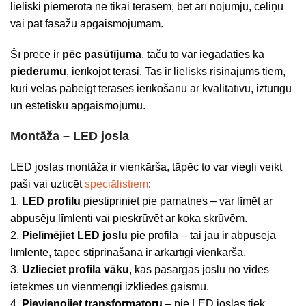
lieliski piemērota ne tikai terasēm, bet arī nojumju, celiņu
vai pat fasāžu apgaismojumam.
Šī prece ir
pēc pasūtījuma
, taču to var iegādāties kā
piederumu
, ierīkojot terasi. Tas ir lielisks risinājums tiem,
kuri vēlas pabeigt terases ierīkošanu ar kvalitatīvu, izturīgu
un estētisku apgaismojumu.
Montāža – LED josla
LED joslas montāža ir vienkārša, tāpēc to var viegli veikt
paši vai uzticēt
speciālistiem
:
1.
LED profilu
piestipriniet pie pamatnes – var līmēt ar
abpusēju līmlenti vai pieskrūvēt ar koka skrūvēm.
2.
Pielīmējiet LED joslu
pie profila – tai jau ir abpusēja
līmlente, tāpēc stiprināšana ir ārkārtīgi vienkārša.
3.
Uzlieciet profila vāku
, kas pasargās joslu no vides
ietekmes un vienmērīgi izkliedēs gaismu.
4.
Pievienojiet transformatoru
– pie LED joslas tiek