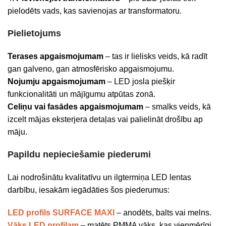
pielodēts vads, kas savienojas ar transformatoru.
Pielietojums
Terases apgaismojumam
– tas ir lielisks veids, kā radīt
gan galveno, gan atmosfērisko apgaismojumu.
Nojumju apgaismojumam
– LED josla piešķir
funkcionalitāti un mājīgumu atpūtas zonā.
Celiņu vai fasādes apgaismojumam
– smalks veids, kā
izcelt mājas eksterjera detaļas vai palielināt drošību ap
māju.
Papildu nepieciešamie piederumi
Lai nodrošinātu kvalitatīvu un ilgtermiņa LED lentas
darbību, iesakām iegādāties šos piederumus:
LED profils SURFACE MAXI
– anodēts, balts vai melns.
Vāks LED profilam
– matēts PMMA vāks, kas vienmērīgi