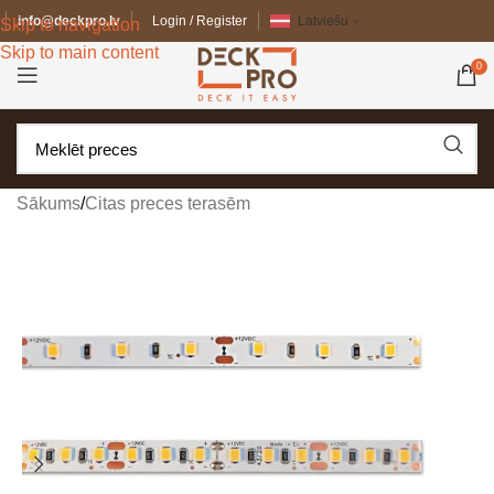
info@deckpro.lv
Login / Register
Latviešu
Skip to navigation
Skip to main content
0
Sākums
/
Citas preces terasēm