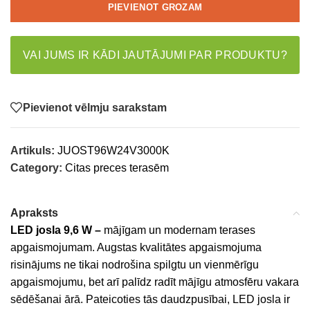
PIEVIENOT GROZAM
VAI JUMS IR KĀDI JAUTĀJUMI PAR PRODUKTU?
Pievienot vēlmju sarakstam
Artikuls:
JUOST96W24V3000K
Category:
Citas preces terasēm
Apraksts
LED josla 9,6 W –
mājīgam un modernam terases
apgaismojumam. Augstas kvalitātes apgaismojuma
risinājums ne tikai nodrošina spilgtu un vienmērīgu
apgaismojumu, bet arī palīdz radīt mājīgu atmosfēru vakara
sēdēšanai ārā. Pateicoties tās daudzpusībai, LED josla ir