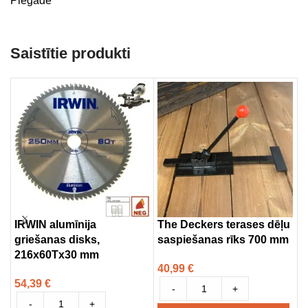
Piegāde
Saistītie produkti
IRWIN alumīnija
The Deckers terases dēļu
Z
griešanas disks,
saspiešanas rīks 700 mm
3
216x60Tx30 mm
S
40,99
€
54,39
€
2
-
+
-
+