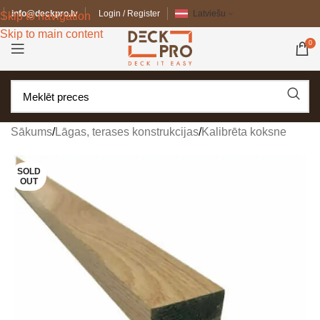
info@deckpro.lv
Login / Register
Latviešu
Skip to navigation
Skip to main content
0
Sākums
/
Lāgas, terases konstrukcijas
/
Kalibrēta koksne
SOLD
OUT