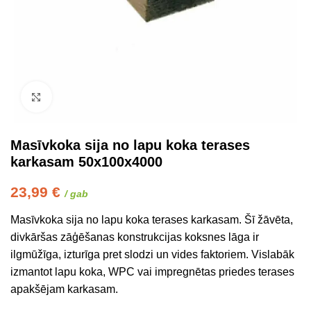
Click to enlarge
Masīvkoka sija no lapu koka terases
karkasam 50x100x4000
23,99
€
/ gab
Masīvkoka sija no lapu koka terases karkasam. Šī žāvēta,
divkāršas zāģēšanas konstrukcijas koksnes lāga ir
ilgmūžīga, izturīga pret slodzi un vides faktoriem. Vislabāk
izmantot lapu koka, WPC vai impregnētas priedes terases
apakšējam karkasam.