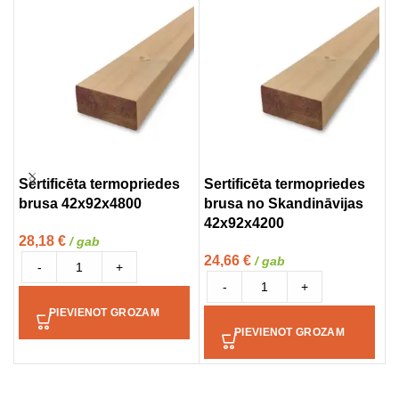
Sertificēta termopriedes
Sertificēta termopriedes
T
brusa 42x92x4800
brusa no Skandināvijas
(
42x92x4200
28,18
€
1
/ gab
24,66
€
/ gab
-
+
-
+
PIEVIENOT GROZAM
PIEVIENOT GROZAM