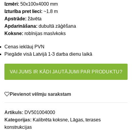
Izmēri:
50x100x4000 mm
Izturība pret lieci:
~1.8 m
Apstrāde:
žāvēta
Apdarināšana:
dubultā zāģēšana
Koksne:
robīnijas masīvkoks
Cenas ieklāuj PVN
Piegāde visā Latvijā 1-3 darba dienu laikā
VAI JUMS IR KĀDI JAUTĀJUMI PAR PRODUKTU?
Pievienot vēlmju sarakstam
Artikuls:
DV501004000
Kategorijas:
Kalibrēta koksne
,
Lāgas, terases
konstrukcijas