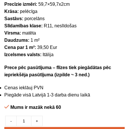
Precīzie izmēri:
59,7×59,7x2cm
Krāsa:
pelēcīga
Sastāvs:
porcelāns
Slīdamības klase:
R11, neslīdošas
Virsma:
matēta
Daudzums:
1 m²
Cena par 1 m²:
39,50 Eur
Izcelsmes valsts:
Itālija
Prece pēc pasūtījuma – flīzes tiek piegādātas pēc
iepriekšēja pasūtījuma (izpilde ~ 3 ned.)
Cenas ieklāuj PVN
Piegāde visā Latvijā 1-3 darba dienu laikā
Mums ir mazāk nekā 60
-
+