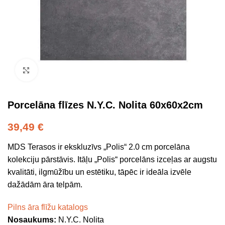
Click to enlarge
Porcelāna flīzes N.Y.C. Nolita 60x60x2cm
39,49
€
MDS Terasos ir ekskluzīvs „Polis“ 2.0 cm porcelāna
kolekciju pārstāvis. Itāļu „Polis“ porcelāns izceļas ar augstu
kvalitāti, ilgmūžību un estētiku, tāpēc ir ideāla izvēle
dažādām āra telpām.
Pilns āra flīžu katalogs
Nosaukums:
N.Y.C. Nolita