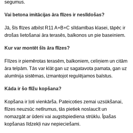
segumus.
Vai betona imitācijas āra flīzes ir neslīdošas?
Jā, šīs flīzes atbilst R11 A+B+C slīdamības klasei, tāpēc ir
drošas lietošanai āra terasēs, balkonos un pie baseiniem.
Kur var montēt šīs āra flīzes?
Flīzes ir piemērotas terasēm, balkoniem, celiņiem un citām
āra telpām. Tās var klāt gan uz sagatavota pamata, gan uz
alumīnija sistēmas, izmantojot regulējamos balstus.
Kāda ir šo flīžu kopšana?
Kopšana ir ļoti vienkārša. Pateicoties zemai uzsūkšanai,
flīzes neuzsūc netīrumus, tās pietiek noslaucīt un
nomazgāt ar ūdeni vai augstspiediena strūklu. Īpašas
kopšanas līdzekļi nav nepieciešami.