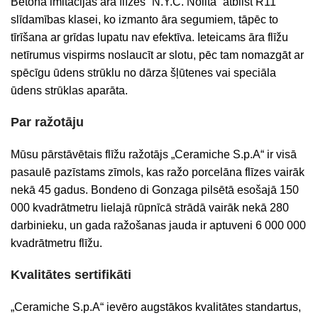
Betona imitācijas āra flīzes “N.Y.C. Nolita” atbilst R11
slīdamības klasei, ko izmanto āra segumiem, tāpēc to
tīrīšana ar grīdas lupatu nav efektīva. Ieteicams āra flīžu
netīrumus vispirms noslaucīt ar slotu, pēc tam nomazgāt ar
spēcīgu ūdens strūklu no dārza šļūtenes vai speciāla
ūdens strūklas aparāta.
Par ražotāju
Mūsu pārstāvētais flīžu ražotājs „Ceramiche S.p.A“ ir visā
pasaulē pazīstams zīmols, kas ražo porcelāna flīzes vairāk
nekā 45 gadus. Bondeno di Gonzaga pilsētā esošajā 150
000 kvadrātmetru lielajā rūpnīcā strādā vairāk nekā 280
darbinieku, un gada ražošanas jauda ir aptuveni 6 000 000
kvadrātmetru flīžu.
Kvalitātes sertifikāti
„Ceramiche S.p.A“ ievēro augstākos kvalitātes standartus,