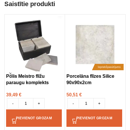
Saistītie produkti
Iepriekšpasūtījums
Polis Meistro flīžu
Porcelāna flīzes Silice
P
paraugu komplekts
90x90x2cm
D
9
39,49
€
50,51
€
5
-
+
-
+
PIEVIENOT GROZAM
PIEVIENOT GROZAM