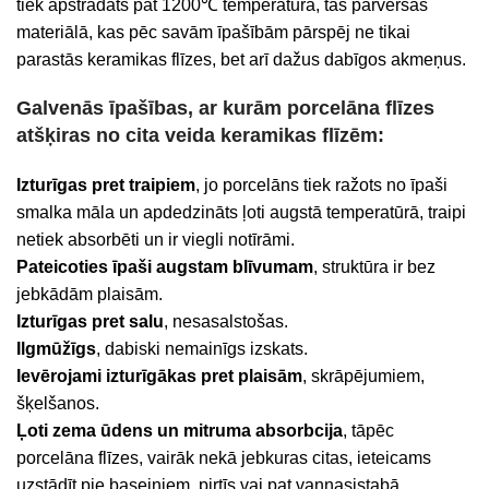
tiek apstrādāts pat 1200℃ temperatūrā, tas pārvēršas
materiālā, kas pēc savām īpašībām pārspēj ne tikai
parastās keramikas flīzes, bet arī dažus dabīgos akmeņus.
Galvenās īpašības, ar kurām porcelāna flīzes
atšķiras no cita veida keramikas flīzēm:
Izturīgas pret traipiem
, jo porcelāns tiek ražots no īpaši
smalka māla un apdedzināts ļoti augstā temperatūrā, traipi
netiek absorbēti un ir viegli notīrāmi.
Pateicoties īpaši augstam blīvumam
, struktūra ir bez
jebkādām plaisām.
Izturīgas pret salu
, nesasalstošas.
Ilgmūžīgs
, dabiski nemainīgs izskats.
Ievērojami izturīgākas pret plaisām
, skrāpējumiem,
šķelšanos.
Ļoti zema ūdens un mitruma absorbcija
, tāpēc
porcelāna flīzes, vairāk nekā jebkuras citas, ieteicams
uzstādīt pie baseiniem, pirtīs vai pat vannasistabā.