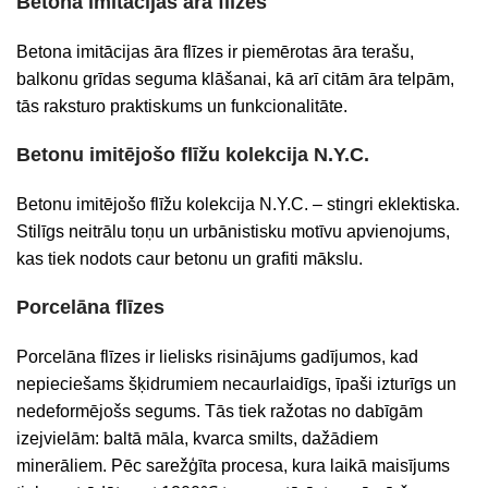
Betona imitācijas āra flīzes
Betona imitācijas āra flīzes ir piemērotas āra terašu,
balkonu grīdas seguma klāšanai, kā arī citām āra telpām,
tās raksturo praktiskums un funkcionalitāte.
Betonu imitējošo flīžu kolekcija
N.Y.C.
Betonu imitējošo flīžu kolekcija N.Y.C. – stingri eklektiska.
Stilīgs neitrālu toņu un urbānistisku motīvu apvienojums,
kas tiek nodots caur betonu un grafiti mākslu.
Porcelāna flīzes
Porcelāna flīzes ir lielisks risinājums gadījumos, kad
nepieciešams šķidrumiem necaurlaidīgs, īpaši izturīgs un
nedeformējošs segums. Tās tiek ražotas no dabīgām
izejvielām: baltā māla, kvarca smilts, dažādiem
minerāliem. Pēc sarežģīta procesa, kura laikā maisījums