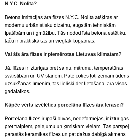
N.Y.C. Nolita?
Betona imitācijas āra flīzes N.Y.C. Nolita atšķiras ar
modernu urbānistisku dizainu, augstām tehniskām
īpašībām un ilgmūžību. Tās nodod īsta betona estētiku,
taču ir praktiskākas un vieglāk kopjamas.
Vai šīs āra flīzes ir piemērotas Lietuvas klimatam?
Jā, flīzes ir izturīgas pret salnu, mitrumu, temperatūras
svārstībām un UV stariem. Pateicoties ļoti zemam ūdens
uzsūkšanās līmenim, tās lieliski der lietošanai ārā visos
gadalaikos.
Kāpēc vērts izvēlēties porcelāna flīzes āra terasei?
Porcelāna flīzes ir īpaši blīvas, nedeformējas, ir izturīgas
pret traipiem, pelējumu un ķīmiskām vielām. Tās pārspēj
parastās keramikas flīzes un pat dažus dabīgā akmens