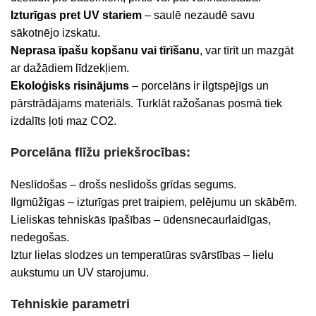
Izturīgas pret UV stariem
– saulē nezaudē savu
sākotnējo izskatu.
Neprasa īpašu kopšanu vai tīrīšanu
, var tīrīt un mazgāt
ar dažādiem līdzekļiem.
Ekoloģisks risinājums
– porcelāns ir ilgtspējīgs un
pārstrādājams materiāls. Turklāt ražošanas posmā tiek
izdalīts ļoti maz CO2.
Porcelāna flīžu priekšrocības:
Neslīdošas – drošs neslīdošs grīdas segums.
Ilgmūžīgas – izturīgas pret traipiem, pelējumu un skābēm.
Lieliskas tehniskās īpašības – ūdensnecaurlaidīgas,
nedegošas.
Iztur lielas slodzes un temperatūras svārstības – lielu
aukstumu un UV starojumu.
Tehniskie parametri