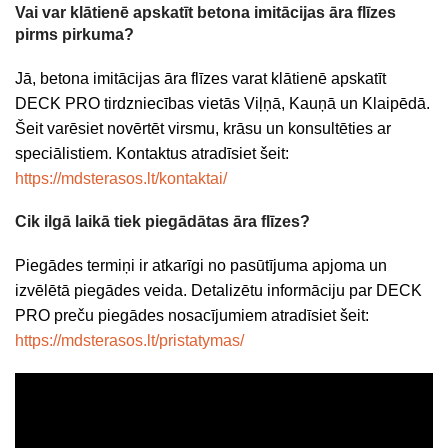
Vai var klātienē apskatīt betona imitācijas āra flīzes
pirms pirkuma?
Jā, betona imitācijas āra flīzes varat klātienē apskatīt
DECK PRO tirdzniecības vietās Viļņā, Kauņā un Klaipēdā.
Šeit varēsiet novērtēt virsmu, krāsu un konsultēties ar
speciālistiem. Kontaktus atradīsiet šeit:
https://mdsterasos.lt/kontaktai/
Cik ilgā laikā tiek piegādātas āra flīzes?
Piegādes termiņi ir atkarīgi no pasūtījuma apjoma un
izvēlētā piegādes veida. Detalizētu informāciju par DECK
PRO preču piegādes nosacījumiem atradīsiet šeit:
https://mdsterasos.lt/pristatymas/