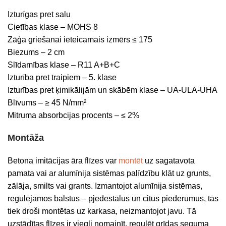
Izturīgas pret salu
Cietības klase – MOHS 8
Zāģa griešanai ieteicamais izmērs ≤ 175
Biezums – 2 cm
Slīdamības klase – R11 A+B+C
Izturība pret traipiem – 5. klase
Izturības pret ķimikālijām un skābēm klase – UA-ULA-UHA
Blīvums – ≥ 45 N/mm²
Mitruma absorbcijas procents – ≤ 2%
Montāža
Betona imitācijas āra flīzes var
montēt
uz sagatavota
pamata vai ar alumīnija sistēmas palīdzību klāt uz grunts,
zālāja, smilts vai grants. Izmantojot alumīnija sistēmas,
regulējamos balstus – pjedestālus un citus piederumus, tās
tiek droši montētas uz karkasa, neizmantojot javu. Tā
uzstādītas flīzes ir viegli nomainīt, regulēt grīdas seguma