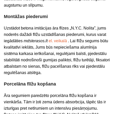
augstumu un slīpumu.
Montāžas piederumi
Uzstādot betona imitācijas āra flīzes „N.Y.C. Nolita”, jums
noderēs dažādi flīžu uzstādīšanas piederumi, kurus varat
iegādāties
mdsterasos.lt
el. veikalā
. Lai flīžu segums būtu
kvalitatīvi ieklāts, Jums būs nepieciešama alumīnija
sistēma karkasa ierīkošanai, regulējami balsti, pjedestālu
stabilitāti nodrošinoši gumijas paliktņi, flīžu turētāji, fiksatori
atbalstam no sienas, flīžu pacelšanas rīks vai pjedestālu
regulēšanas atslēga.
Porcelāna flīžu kopšana
Āra segumiem paredzēto porcelāna flīžu kopšana ir
vienkārša. Tām ir ļoti zema ūdens absorbcija, tāpēc tās ir
izturīgas pret netīrumiem un intensīvu piesārņojumu.