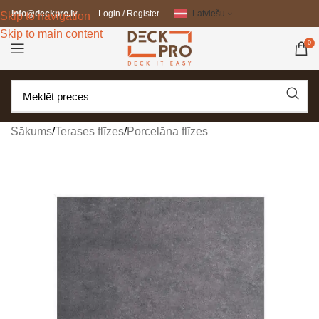
info@deckpro.lv
Login / Register
Latviešu
Skip to navigation
Skip to main content
0
Sākums
/
Terases flīzes
/
Porcelāna flīzes