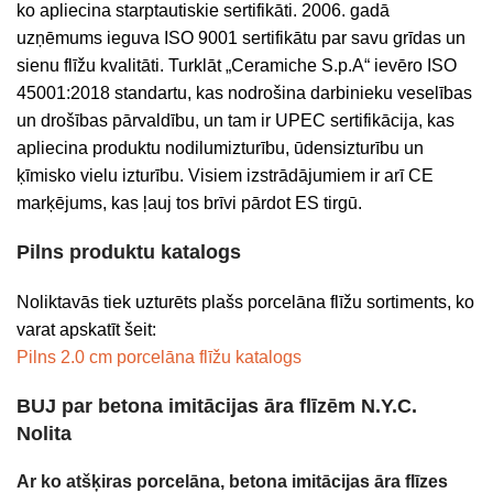
ko apliecina starptautiskie sertifikāti. 2006. gadā
uzņēmums ieguva ISO 9001 sertifikātu par savu grīdas un
sienu flīžu kvalitāti. Turklāt „Ceramiche S.p.A“ ievēro ISO
45001:2018 standartu, kas nodrošina darbinieku veselības
un drošības pārvaldību, un tam ir UPEC sertifikācija, kas
apliecina produktu nodilumizturību, ūdensizturību un
ķīmisko vielu izturību. Visiem izstrādājumiem ir arī CE
marķējums, kas ļauj tos brīvi pārdot ES tirgū.
Pilns produktu katalogs
Noliktavās tiek uzturēts plašs porcelāna flīžu sortiments, ko
varat apskatīt šeit:
Pilns 2.0 cm porcelāna flīžu katalogs
BUJ par betona imitācijas āra flīzēm N.Y.C.
Nolita
Ar ko atšķiras porcelāna, betona imitācijas āra flīzes