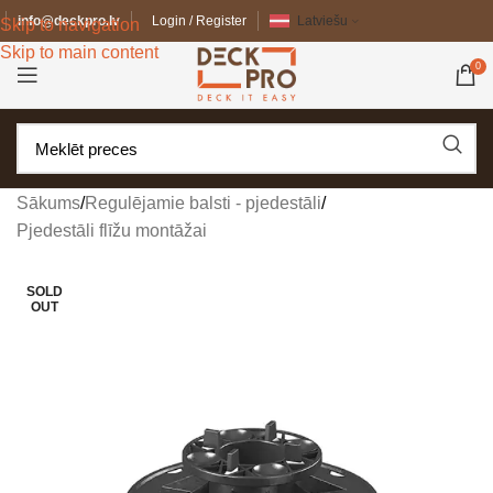
info@deckpro.lv
Login / Register
Latviešu
Skip to navigation
Skip to main content
0
Sākums
/
Regulējamie balsti - pjedestāli
/
Pjedestāli flīžu montāžai
SOLD
OUT