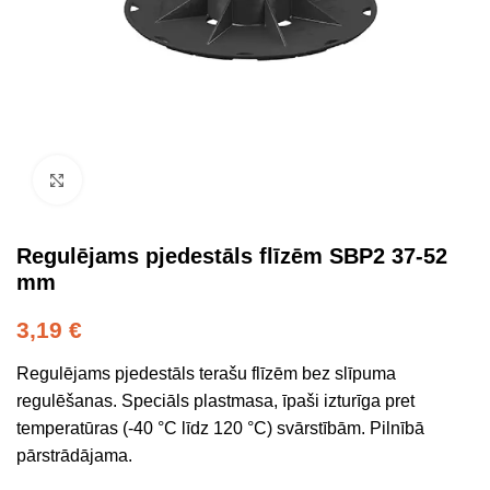
Click to enlarge
Regulējams pjedestāls flīzēm SBP2 37-52
mm
3,19
€
Regulējams pjedestāls terašu flīzēm bez slīpuma
regulēšanas. Speciāls plastmasa, īpaši izturīga pret
temperatūras (-40 °C līdz 120 °C) svārstībām. Pilnībā
pārstrādājama.