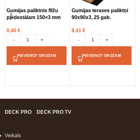
Gumijas paliktnis flīžu
Gumijas terases paliktņi
F
pjedestālam 150×3 mm
90x90x3, 25 gab.
p
r
0,40
€
8,41
€
p
-
+
-
+
1
PIEVIENOT GROZAM
PIEVIENOT GROZAM
DECK PRO
DECK PRO TV
Veikals