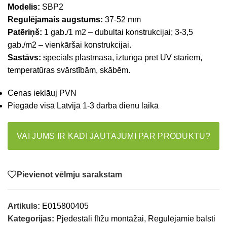
Modelis:
SBP2
Regulējamais augstums:
37-52 mm
Patēriņš:
1 gab./1 m2 – dubultai konstrukcijai; 3-3,5
gab./m2 – vienkāršai konstrukcijai.
Sastāvs:
speciāls plastmasa, izturīga pret UV stariem,
temperatūras svārstībām, skābēm.
Cenas ieklāuj PVN
Piegāde visā Latvijā 1-3 darba dienu laikā
VAI JUMS IR KĀDI JAUTĀJUMI PAR PRODUKTU?
Pievienot vēlmju sarakstam
Artikuls:
E015800405
Kategorijas:
Pjedestāli flīžu montāžai
,
Regulējamie balsti