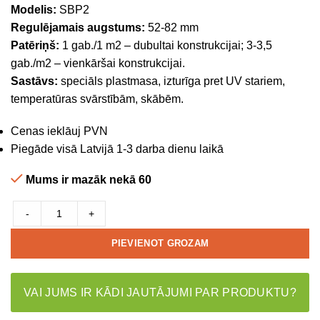
Modelis:
SBP2
Regulējamais augstums:
52-82 mm
Patēriņš:
1 gab./1 m2 – dubultai konstrukcijai; 3-3,5
gab./m2 – vienkāršai konstrukcijai.
Sastāvs:
speciāls plastmasa, izturīga pret UV stariem,
temperatūras svārstībām, skābēm.
Cenas ieklāuj PVN
Piegāde visā Latvijā 1-3 darba dienu laikā
Mums ir mazāk nekā 60
-
+
PIEVIENOT GROZAM
VAI JUMS IR KĀDI JAUTĀJUMI PAR PRODUKTU?