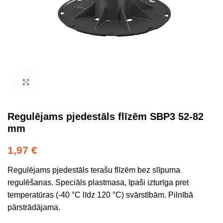
Click to enlarge
Regulējams pjedestāls flīzēm SBP3 52-82
mm
1,97
€
Regulējams pjedestāls terašu flīzēm bez slīpuma
regulēšanas. Speciāls plastmasa, īpaši izturīga pret
temperatūras (-40 °C līdz 120 °C) svārstībām. Pilnībā
pārstrādājama.