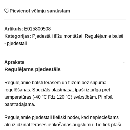
Pievienot vēlmju sarakstam
Artikuls:
E015800508
Kategorijas:
Pjedestāli flīžu montāžai
,
Regulējamie balsti
- pjedestāli
Apraksts
Regulējams pjedestāls
Regulējamie balsti terasēm un flīzēm bez slīpuma
regulēšanas. Speciāls plastmasa, īpaši izturīga pret
temperatūras (-40 °C līdz 120 °C) svārstībām. Pilnībā
pārstrādājama.
Regulējamie pjedestāli lieliski noder, kad nepieciešams
ātri izlīdzināt terases ierīkošanas augstumu. Tie tiek plaši