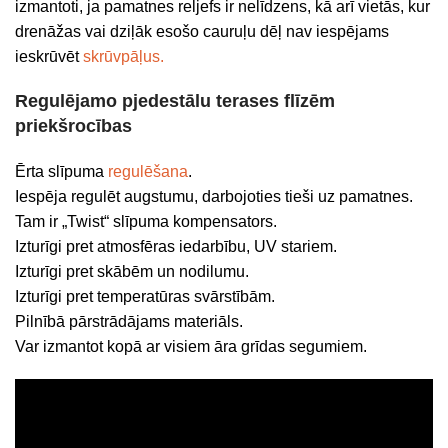
izmantoti, ja pamatnes reljefs ir nelīdzens, kā arī vietās, kur
drenāžas vai dziļāk esošo cauruļu dēļ nav iespējams
ieskrūvēt
skrūvpāļus.
Regulējamo pjedestālu terases flīzēm
priekšrocības
Ērta slīpuma
regulēšana
.
Iespēja regulēt augstumu, darbojoties tieši uz pamatnes.
Tam ir „Twist“ slīpuma kompensators.
Izturīgi pret atmosfēras iedarbību, UV stariem.
Izturīgi pret skābēm un nodilumu.
Izturīgi pret temperatūras svārstībām.
Pilnībā pārstrādājams materiāls.
Var izmantot kopā ar visiem āra grīdas segumiem.