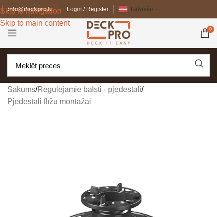
info@deckpro.lv
Login / Register
Latviešu
Skip to navigation
Skip to main content
0
Sākums
/
Regulējamie balsti - pjedestāli
/
Pjedestāli flīžu montāžai