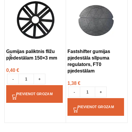
Gumijas paliktnis flīžu
Fastshifter gumijas
F
pjedestālam 150×3 mm
pjedestāla slīpuma
s
regulators, FT0
0,40
€
1
pjedestālam
-
+
1,38
€
-
+
PIEVIENOT GROZAM
PIEVIENOT GROZAM