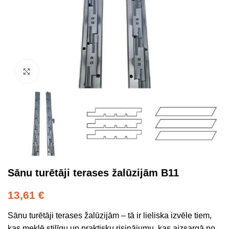
Click to enlarge
Sānu turētāji terases žalūzijām B11
13,61
€
Sānu turētāji terases žalūzijām – tā ir lieliska izvēle tiem,
kas meklē stilīgu un praktisku risinājumu, kas aizsargā no