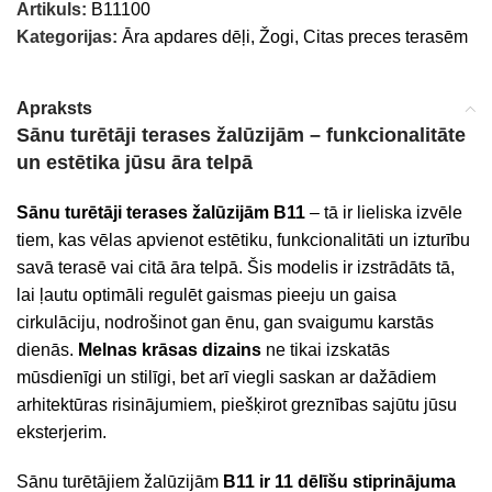
Artikuls:
B11100
Kategorijas:
Āra apdares dēļi, Žogi
,
Citas preces terasēm
Apraksts
Sānu turētāji terases žalūzijām – funkcionalitāte
un estētika jūsu āra telpā
Sānu turētāji terases žalūzijām B11
– tā ir lieliska izvēle
tiem, kas vēlas apvienot estētiku, funkcionalitāti un izturību
savā terasē vai citā āra telpā. Šis modelis ir izstrādāts tā,
lai ļautu optimāli regulēt gaismas pieeju un gaisa
cirkulāciju, nodrošinot gan ēnu, gan svaigumu karstās
dienās.
Melnas krāsas dizains
ne tikai izskatās
mūsdienīgi un stilīgi, bet arī viegli saskan ar dažādiem
arhitektūras risinājumiem, piešķirot greznības sajūtu jūsu
eksterjerim.
Sānu turētājiem žalūzijām
B11 ir 11 dēlīšu stiprinājuma