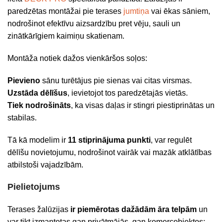
paredzētas montāžai pie terases
jumtiņa
vai ēkas sāniem,
nodrošinot efektīvu aizsardzību pret vēju, sauli un
zinātkārīgiem kaimiņu skatienam.
Montāža notiek dažos vienkāršos soļos:
Pievieno
sānu turētājus pie sienas vai citas virsmas.
Uzstāda dēlīšus
, ievietojot tos paredzētajās vietās.
Tiek nodrošināts
, ka visas daļas ir stingri piestiprinātas un
stabilas.
Tā kā modelim ir
11 stiprinājuma punkti
, var regulēt
dēlīšu novietojumu, nodrošinot vairāk vai mazāk atklātības
atbilstoši vajadzībām.
Pielietojums
Terases žalūzijas
ir piemērotas dažādām āra telpām
un
var tikt izmantotas gan privātmājās, gan komercobjektos: