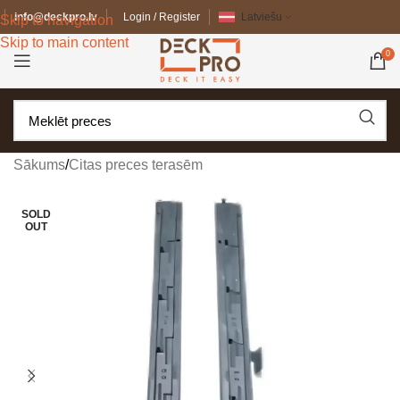
info@deckpro.lv
Login / Register
Latviešu
Skip to navigation
Skip to main content
0
Sākums
/
Citas preces terasēm
SOLD
OUT