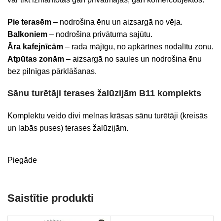
Pie terasēm
– nodrošina ēnu un aizsargā no vēja.
Balkoniem
– nodrošina privātuma sajūtu.
Āra kafejnīcām
– rada mājīgu, no apkārtnes nodalītu zonu.
Atpūtas zonām
– aizsargā no saules un nodrošina ēnu
bez pilnīgas pārklāšanas.
Sānu turētāji terases žalūzijām B11 komplekts
Komplektu veido divi melnas krāsas sānu turētāji (kreisās
un labās puses) terases žalūzijām.
Piegāde
Saistītie produkti