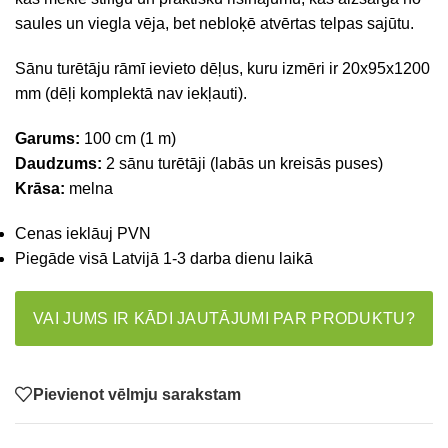
saules un viegla vēja, bet nebloķē atvērtas telpas sajūtu.
Sānu turētāju rāmī ievieto dēļus, kuru izmēri ir 20x95x1200
mm (dēļi komplektā nav iekļauti).
Garums:
100 cm (1 m)
Daudzums:
2 sānu turētāji (labās un kreisās puses)
Krāsa:
melna
Cenas ieklāuj PVN
Piegāde visā Latvijā 1-3 darba dienu laikā
VAI JUMS IR KĀDI JAUTĀJUMI PAR PRODUKTU?
Pievienot vēlmju sarakstam