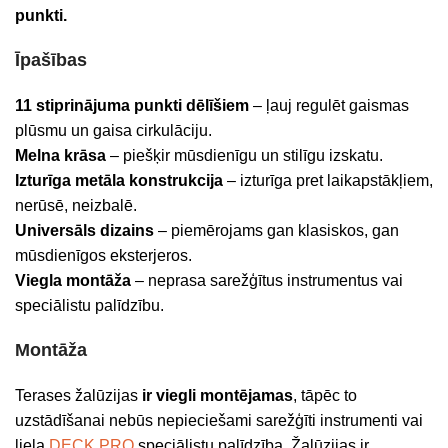
punkti.
Īpašības
11 stiprinājuma punkti
dēlīšiem
– ļauj regulēt gaismas
plūsmu un gaisa cirkulāciju.
Melna krāsa
– piešķir mūsdienīgu un stilīgu izskatu.
Izturīga metāla konstrukcija
– izturīga pret laikapstākļiem,
nerūsē, neizbalē.
Universāls dizains
– piemērojams gan klasiskos, gan
mūsdienīgos eksterjeros.
Viegla montāža
– neprasa sarežģītus instrumentus vai
speciālistu palīdzību.
Montāža
Terases žalūzijas
ir viegli montējamas
, tāpēc to
uzstādīšanai nebūs nepieciešami sarežģīti instrumenti vai
liela
DECK PRO
speciālistu palīdzība. Žalūzijas ir