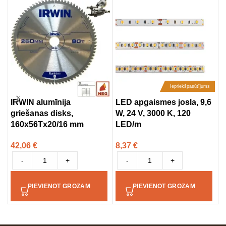
Iepriekšpasūtījums
IRWIN alumīnija
LED apgaismes josla, 9,6
T
griešanas disks,
W, 24 V, 3000 K, 120
s
160x56Tx20/16 mm
LED/m
4
42,06
€
8,37
€
-
+
-
+
PIEVIENOT GROZAM
PIEVIENOT GROZAM