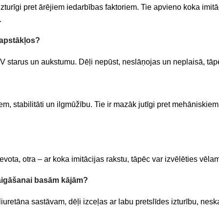
 izturīgi pret ārējiem iedarbības faktoriem. Tie apvieno koka im
.
a apstākļos?
s, UV starus un aukstumu. Dēļi nepūst, neslāņojas un neplaisā, tā
eniem, stabilitāti un ilgmūžību. Tie ir mazāk jutīgi pret mehānis
vota, otra – ar koka imitācijas rakstu, tāpēc var izvēlēties vēla
staigāšanai basām kājām?
oliuretāna sastāvam, dēļi izceļas ar labu pretslīdes izturību, ne