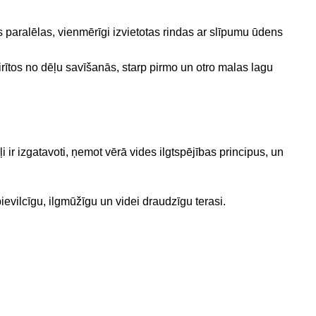
os paralēlas, vienmērīgi izvietotas rindas ar slīpumu ūdens
rītos no dēļu savīšanās, starp pirmo un otro malas lagu
 ir izgatavoti, ņemot vērā vides ilgtspējības principus, un
 pievilcīgu, ilgmūžīgu un videi draudzīgu terasi.