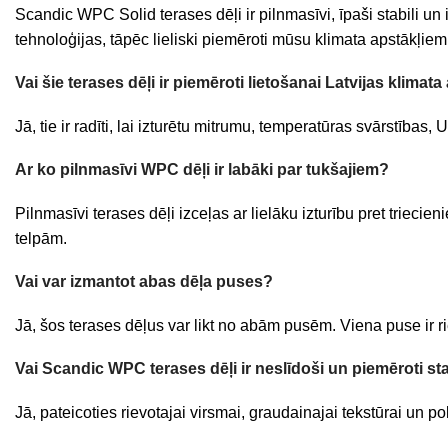
Scandic WPC Solid terases dēļi ir pilnmasīvi, īpaši stabili un
tehnoloģijas, tāpēc lieliski piemēroti mūsu klimata apstākļiem
Vai šie terases dēļi ir piemēroti lietošanai Latvijas klimat
Jā, tie ir radīti, lai izturētu mitrumu, temperatūras svārstība
Ar ko pilnmasīvi WPC dēļi ir labāki par tukšajiem?
Pilnmasīvi terases dēļi izceļas ar lielāku izturību pret trieci
telpām.
Vai var izmantot abas dēļa puses?
Jā, šos terases dēļus var likt no abām pusēm. Viena puse ir rie
Vai Scandic WPC terases dēļi ir neslīdoši un piemēroti 
Jā, pateicoties rievotajai virsmai, graudainajai tekstūrai un p