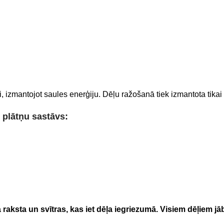
ti, izmantojot saules enerģiju. Dēļu ražošanā tiek izmantota tik
plātņu sastāvs:
aksta un svītras, kas iet dēļa iegriezumā. Visiem dēļiem jāb