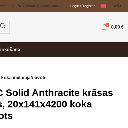
evējs
e-Atlaižu sistēma
Par mums
Kontakti
Login / Register
Latviešu
0
0,00
€
erīkošana
oka imitācija/rievots
Solid Anthracite krāsas
s, 20x141x4200 koka
vots