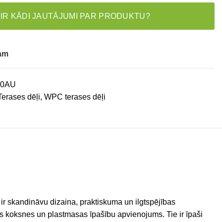
 IR KĀDI JAUTĀJUMI PAR PRODUKTU?
tam
00AU
Terases dēļi
,
WPC terases dēļi
 ir skandināvu dizaina, praktiskuma un ilgtspējības
ls koksnes un plastmasas īpašību apvienojums. Tie ir īpaši