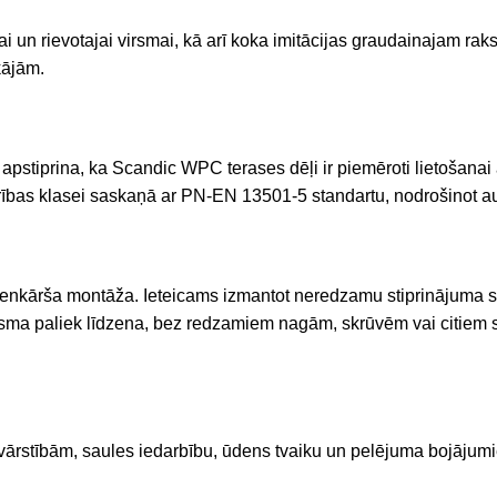
 un rievotajai virsmai, kā arī koka imitācijas graudainajam raks
kājām.
, kas apstiprina, ka Scandic WPC terases dēļi ir piemēroti lietoša
rības klasei saskaņā ar PN-EN 13501-5 standartu, nodrošinot aug
vienkārša montāža. Ieteicams izmantot neredzamu stiprinājuma s
et virsma paliek līdzena, bez redzamiem nagām, skrūvēm vai citie
svārstībām, saules iedarbību, ūdens tvaiku un pelējuma bojājum