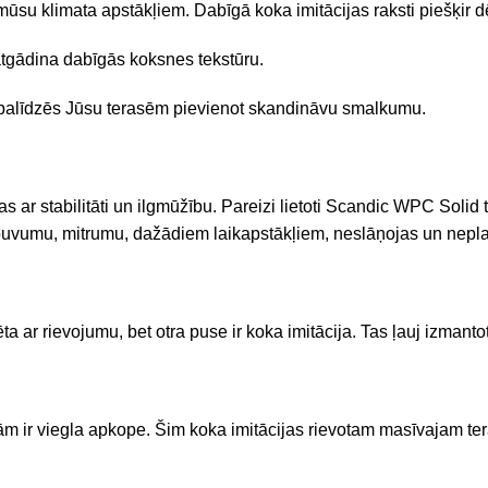
i mūsu klimata apstākļiem. Dabīgā koka imitācijas raksti piešķir 
 atgādina dabīgās koksnes tekstūru.
 palīdzēs Jūsu terasēm pievienot skandināvu smalkumu.
s ar stabilitāti un ilgmūžību. Pareizi lietoti Scandic WPC Solid
m, puvumu, mitrumu, dažādiem laikapstākļiem, neslāņojas un nepla
a ar rievojumu, bet otra puse ir koka imitācija. Tas ļauj izmant
 ir viegla apkope. Šim koka imitācijas rievotam masīvajam te