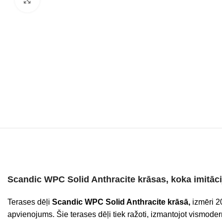
Scandic WPC Solid Anthracite krāsas, koka imitācij
Terases dēļi
Scandic WPC
Solid Anthracite krāsā,
izmēri 2
apvienojums. Šie terases dēļi tiek ražoti, izmantojot vismod