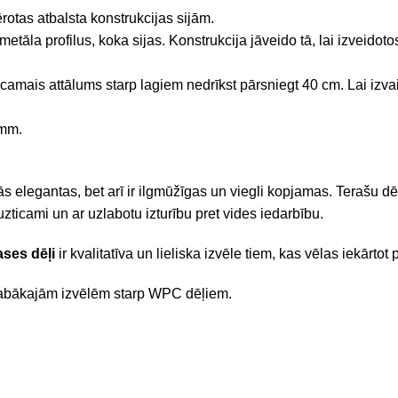
mērotas atbalsta konstrukcijas sijām.
etāla profilus, koka sijas. Konstrukcija jāveido tā, lai izveidot
mais attālums starp lagiem nedrīkst pārsniegt 40 cm. Lai izvai
 mm.
 elegantas, bet arī ir ilgmūžīgas un viegli kopjamas. Terašu dēļi
zticami un ar uzlabotu izturību pret vides iedarbību.
ases dēļi
ir kvalitatīva un lieliska izvēle tiem, kas vēlas iekārtot
labākajām izvēlēm starp WPC dēļiem.