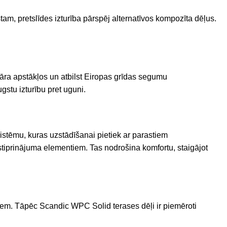
tam, pretslīdes izturība pārspēj alternatīvos kompozīta dēļus.
nai āra apstākļos un atbilst Eiropas grīdas segumu
stu izturību pret uguni.
istēmu, kuras uzstādīšanai pietiek ar parastiem
m stiprinājuma elementiem. Tas nodrošina komfortu, staigājot
iem. Tāpēc Scandic WPC Solid terases dēļi ir piemēroti