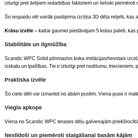
izturīgi pret ārējiem iedarbības faktoriem un lieliski piemērot
Šo iespaidu vēl vairāk pastiprina izciļņa 3D dēļa reljefs, kas
Krāsu izvēle –
katrai gaumei piedāvājam 5 krāsu paleti, kas
Stabilitāte un ilgmūžība
Scandic WPC Solid pilnmasīvs koka imitācijas/rievotais izceļa
izskatu un īpašības. Tie ir izturīgi pret nodilumu, triecienie
Praktiska izvēle
Šo cieto dēli var izmantot no abām pusēm. Viena puse ir matēt
Viegla apkope
Viena no Scandic WPC terases dēļu galvenajām priekšrocībām
Neslīdoši un piemēroti staigāšanai basām kājām