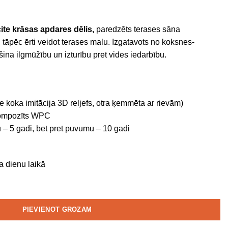
ite
krāsas apdares dēlis,
paredzēts terases sāna
tāpēc ērti veidot terases malu. Izgatavots no koksnes-
na ilgmūžību un izturību pret vides iedarbību.
e koka imitācija 3D reljefs, otra ķemmēta ar rievām)
ompozīts WPC
– 5 gadi, bet pret puvumu – 10 gadi
a dienu laikā
PIEVIENOT GROZAM