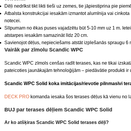
Dēļi nedrīkst tikt likti tieši uz zemes, tie jāpiestiprina pie pie
Atbalsta konstrukcijai iesakām izmantot alumīnija vai cinkota m
notecei.
Slīpumam no ēkas puses vajadzētu būt 5-10 mm uz 1 m. Ieteica
atstarpes iesakām samazināt līdz 20 cm.
Savienojot dēļus, nepieciešams atstāt izplešanās spraugu 6
Vairāk par zīmolu Scandic WPC
Scandic WPC zīmols cenšas radīt terases, kas ne tikai izskatās
pateicoties jaunākajām tehnoloģijām – piedāvātie produkti ir u
Scandic WPC Solid koka imitācijas/rievotie pilnmasīvi ter
DECK PRO
komanda iesaka šos terases dēļus kā vienu no 
BUJ par terases dēļiem Scandic WPC Solid
Ar ko atšķiras Scandic WPC Solid terases dēļi?