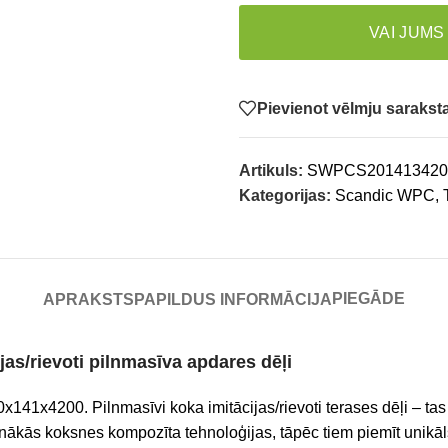
VAI JUMS
Pievienot vēlmju saraks
Artikuls:
SWPCS20141342
Kategorijas:
Scandic WPC
,
PIEGĀDE
APRAKSTS
PAPILDUS INFORMĀCIJA
as/rievoti pilnmasīva apdares dēļi
0x141x4200. Pilnmasīvi koka imitācijas/rievoti terases dēļi – tas
ernākās koksnes kompozīta tehnoloģijas, tāpēc tiem piemīt unikā