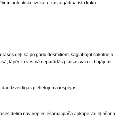
dēļiem autentisku izskatu, kas atgādina īstu koku.
 terases dēļi kalpo gadu desmitiem, saglabājot sākotnējo
isā, tāpēc to virsmā neparādās plaisas vai citi bojājumi.
ot daudzveidīgas pielietojuma iespējas.
rases dēlim nav nepieciešama īpaša apkope vai eļļošana.