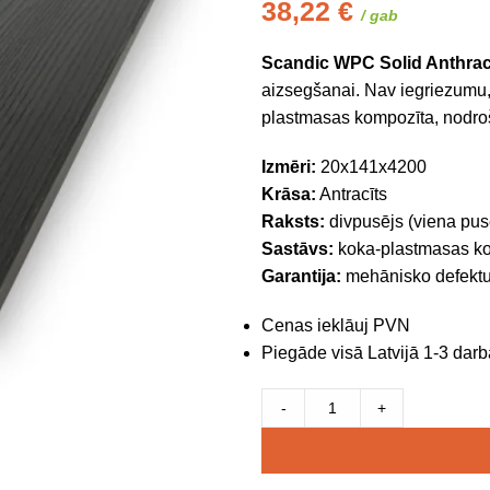
38,22
€
/ gab
Scandic WPC Solid Anthrac
aizsegšanai. Nav iegriezumu, 
plastmasas kompozīta, nodroši
Izmēri:
20x141x4200
Krāsa:
Antracīts
Raksts:
divpusējs (viena pus
Sastāvs:
koka-plastmasas k
Garantija:
mehānisko defektu 
Cenas ieklāuj PVN
Piegāde visā Latvijā 1-3 darb
-
+