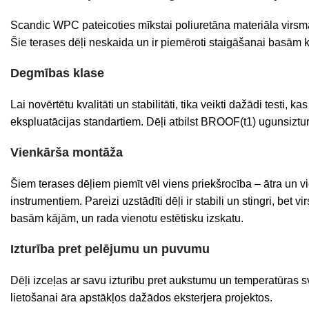
Scandic WPC pateicoties mīkstai poliuretāna materiāla virsmai
Šie terases dēļi neskaida un ir piemēroti staigāšanai basām 
Degmības klase
Lai novērtētu kvalitāti un stabilitāti, tika veikti dažādi testi
ekspluatācijas standartiem. Dēļi atbilst BROOF(t1) ugunsiztu
Vienkārša montāža
Šiem terases dēļiem piemīt vēl viens priekšrocība – ātra un 
instrumentiem. Pareizi uzstādīti dēļi ir stabili un stingri, b
basām kājām, un rada vienotu estētisku izskatu.
Izturība pret pelējumu un puvumu
Dēļi izceļas ar savu izturību pret aukstumu un temperatūras 
lietošanai āra apstākļos dažādos eksterjera projektos.