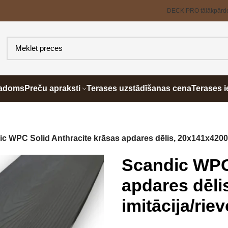
DECK PRO tālākpārd
padoms
Preču apraksti
Terases uzstādīšanas cena
Terases i
c WPC Solid Anthracite krāsas apdares dēlis, 20x141x4200 k
Scandic WPC 
apdares dēli
imitācija/rie