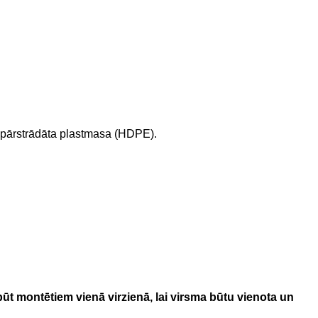
ai pārstrādāta plastmasa (HDPE).
ūt montētiem vienā virzienā, lai virsma būtu vienota un