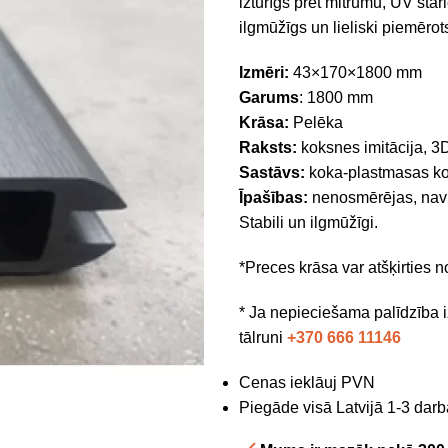
izturīgs pret mitrumu, UV st
ilgmūžīgs un lieliski piemēr
Izmēri:
43×170×1800 mm
Garums
: 1800 mm
Krāsa:
Pelēka
Raksts:
koksnes imitācija, 3D
Sastāvs:
koka-plastmasas k
Īpašības:
nenosmērējas, nav 
Stabili un ilgmūžīgi.
*Preces krāsa var atšķirties 
* Ja nepieciešama palīdzība i
tālruni
+370 666 11146
Cenas ieklāuj PVN
Piegāde visā Latvijā 1-3 darb