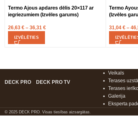
Termo Ajous apdares dēlis 20×117 ar
Termo Ayous
iegriezumiem (Izvēles garums)
(Izvēles gar
26,63
€
–
36,31
€
31,04
€
–
46
IZVĒLĒTIES
IZVĒLĒTIE
Veikals
Terases uzst
DECK PRO
DECK PRO TV
Terases ierīk
Galerija
Eksperta pa
© 2025 DECK PRO. Visas tiesības aizsargātas.