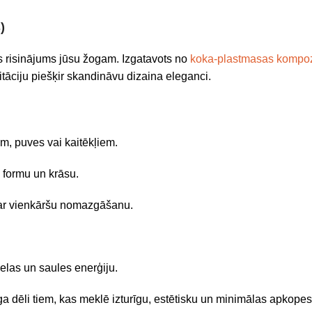
)
s risinājums jūsu žogam. Izgatavots no
koka-plastmasas kompoz
itāciju piešķir skandināvu dizaina eleganci.
m, puves vai kaitēkļiem.
 formu un krāsu.
k ar vienkāršu nomazgāšanu.
ielas un saules enerģiju.
a dēli tiem, kas meklē izturīgu, estētisku un minimālas apkopes