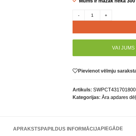
Mums ir mazāk nekā 300
-
+
VAI JUMS
Pievienot vēlmju saraks
Artikuls:
SWPCT431701800
Kategorijas:
Āra apdares dēļ
PIEGĀDE
APRAKSTS
PAPILDUS INFORMĀCIJA