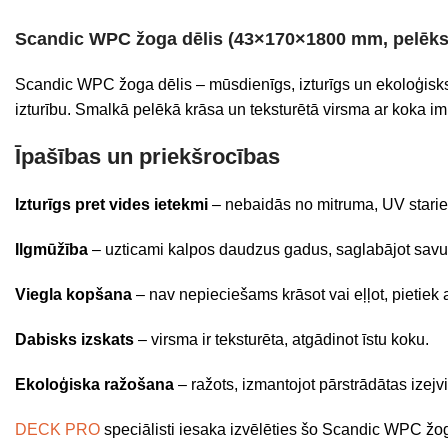
Scandic WPC žoga dēlis (43×170×1800 mm, pelēks
Scandic WPC žoga dēlis – mūsdienīgs, izturīgs un ekoloģisk
izturību. Smalkā pelēkā krāsa un teksturētā virsma ar koka im
Īpašības un priekšrocības
Izturīgs pret vides ietekmi
– nebaidās no mitruma, UV starie
Ilgmūžība
– uzticami kalpos daudzus gadus, saglabājot savu
Viegla kopšana
– nav nepieciešams krāsot vai eļļot, pietie
Dabisks izskats
– virsma ir teksturēta, atgādinot īstu koku.
Ekoloģiska ražošana
– ražots, izmantojot pārstrādātas izejv
DECK PRO
speciālisti iesaka izvēlēties šo Scandic WPC žog