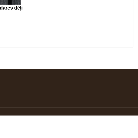
ares dēļi