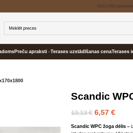
DECK PRO tālākpārd
padoms
Preču apraksti
Terases uzstādīšanas cena
Terases i
3x170x1800
Scandic WPC
6,57
€
13,13
€
Scandic WPC žoga dēlis –
i