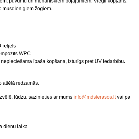
ariem, puvumu un mehāniskiem bojājumiem. Viegli kopjams,
ots mūsdienīgiem žogiem.
 reljefs
ompozīts WPC
nepieciešama īpaša kopšana, izturīgs pret UV iedarbību.
no attēlā redzamās.
zvēlē, lūdzu, sazinieties ar mums
info@mdsterasos.lt
vai pa
a dienu laikā