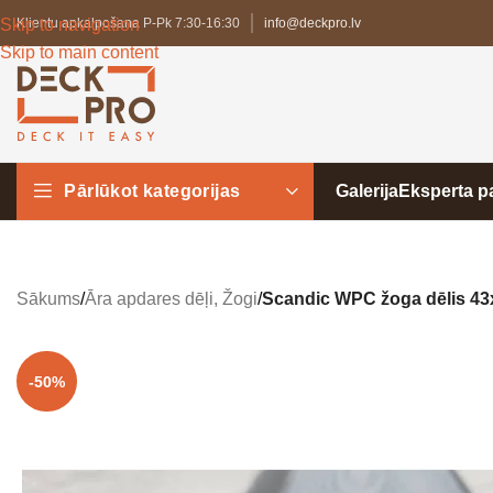
Skip to navigation
Klientu apkalpošana P-Pk 7:30-16:30
info@deckpro.lv
Skip to main content
Pārlūkot kategorijas
Galerija
Eksperta 
Sākums
/
Āra apdares dēļi, Žogi
/
Scandic WPC žoga dēlis 4
-50%