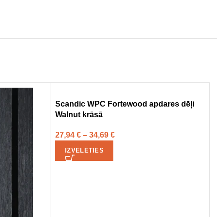
Scandic WPC Fortewood apdares dēļi
Walnut krāsā
27,94
€
–
34,69
€
IZVĒLĒTIES