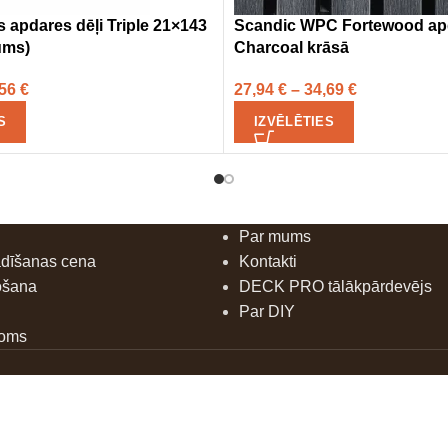
 apdares dēļi Triple 21×143
Scandic WPC Fortewood apd
ums)
Charcoal krāsā
,56
€
27,94
€
–
34,69
€
S
IZVĒLĒTIES
Par mums
ādīšanas cena
Kontakti
ošana
DECK PRO tālākpārdevējs
Par DIY
doms