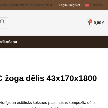
evējs
e-Atlaižu sistēma
Par mums
Kontakti
Login / Register
Latviešu
0
0,00
€
erīkošana
 žoga dēlis 43x170x1800
zturīgs un estētisks koksnes-plastmasas kompozīta dēlis,