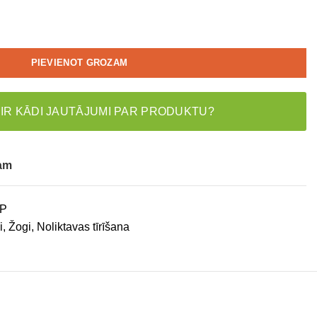
PIEVIENOT GROZAM
 IR KĀDI JAUTĀJUMI PAR PRODUKTU?
tam
P
i, Žogi
,
Noliktavas tīrīšana