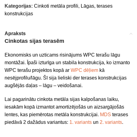
Kategorijas:
Cinkoti metāla profili
,
Lāgas, terases
konstrukcijas
Apraksts
Cinkotas sijas terasēm
Ekonomisks un uzticams risinājums WPC terašu lāgu
montāžai. Īpaši izturīga un stabila konstrukcija, ko izmanto
WPC terašu projektos kopā ar
WPC dēļiem
kā
nesējprofilu/lāgu. Šī sija lieliski der terases konstrukcijas
augšējās daļas – lāgu – veidošanai.
Lai pagarinātu cinkota metāla sijas kalpošanas laiku,
iesakām kopā izmantot amortizējošās un aizsargājošās
lentes, kas piemērotas metāla konstrukcijai.
MDS
terases
piedāvā 2 dažādus variantus:
1. variants
un
2. variants
.