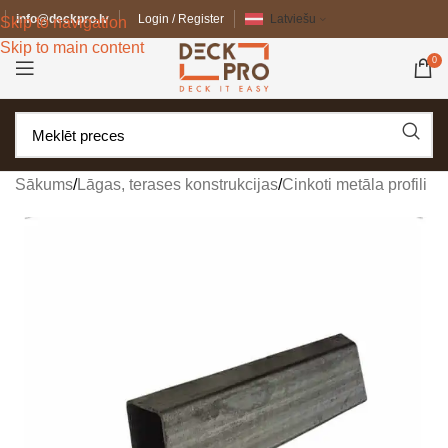
info@deckpro.lv
Login / Register
Latviešu
Skip to navigation
Skip to main content
0
Sākums
/
Lāgas, terases konstrukcijas
/
Cinkoti metāla profili