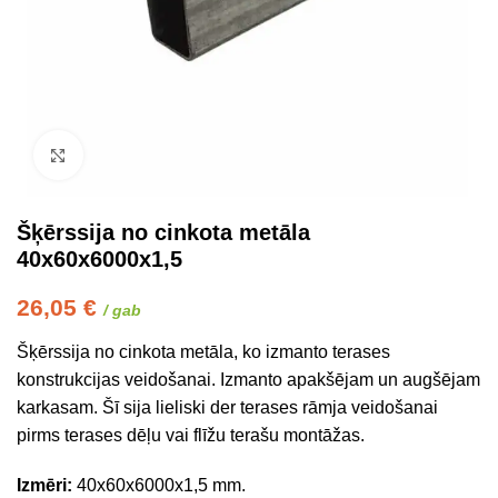
Click to enlarge
Šķērssija no cinkota metāla
40x60x6000x1,5
26,05
€
/ gab
Šķērssija no cinkota metāla, ko izmanto terases
konstrukcijas veidošanai. Izmanto apakšējam un augšējam
karkasam. Šī sija lieliski der terases rāmja veidošanai
pirms terases dēļu vai flīžu terašu montāžas.
Izmēri:
40x60x6000x1,5 mm.