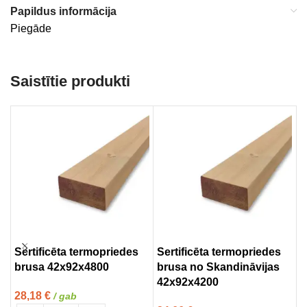
Papildus informācija
Piegāde
Saistītie produkti
Sertificēta termopriedes
Sertificēta termopriedes
T
brusa 42x92x4800
brusa no Skandināvijas
(
42x92x4200
28,18
€
1
/ gab