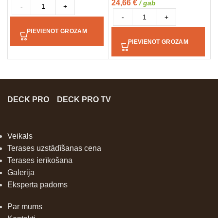
24,66
€
/ gab
-
+
-
+
PIEVIENOT GROZAM
PIEVIENOT GROZAM
DECK PRO
DECK PRO TV
Veikals
Terases uzstādīšanas cena
Terases ierīkošana
Galerija
Eksperta padoms
Par mums